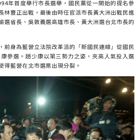
994年首度舉行市長選舉，國民黨從一開始的提名參
長林豐正出戰，最後由時任官派市長黃大洲出戰民進
瑜選省長、吳敦義選高雄市長、黃大洲選台北市長的
，前身為藍營立法院改革派的「新國民連線」從國民
少康參選。趙少康以第三勢力之姿，夾高人氣投入選
使得藍營在北市選票出現分裂。