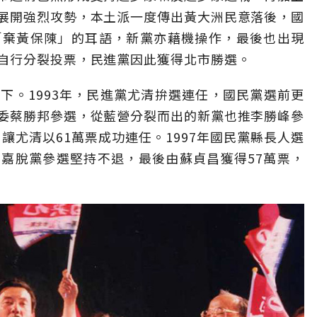
展開強烈攻勢，本土派一度傳出黃大洲民意落後，國
「棄黃保陳」的耳語，新黨亦藉機操作，最後也出現
自行分裂投票，民進黨因此獲得北市勝選。
下。1993年，民進黨尤清拚選連任，國民黨選前更
委蔡勝邦參選，從藍營分裂而出的新黨也推李勝峰參
，讓尤清以61萬票成功連任。1997年國民黨縣長人選
嘉脫黨參選堅持不退，最後由蘇貞昌獲得57萬票，