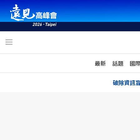
文
最新
最新
話題
國
雜誌目錄
活動
話題
AI
破除資訊
學堂
專題報導
科技
教育
遠見ON AIR
影音
合作