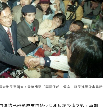
，黃大洲民意落後，最後出現「棄黃保趙」傳言，讓民進黨陳水扁勝
市選情已然形成支持趙少康和反趙少康之戰，再加上