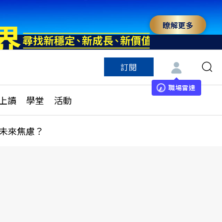
瞭解更多
訂閱
特色頻道
訂閱
見線上讀
ESG遠見
職場雷達
上讀
學堂
活動
多訂閱方案
城市學
刊購買
健康遠見
未來焦慮？
子報訂閱
華人精英論壇
享知識包
領導影響力學院