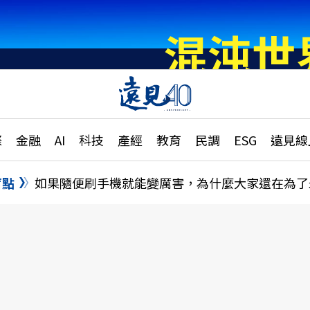
章
特輯
文章
大學升學、職涯攻略
遠
際
金融
AI
科技
產經
教育
民調
ESG
遠見線
國際
更
縣市施政調查全解析
金融
單
民調
盲點
如果隨便刷手機就能變厲害，為什麼大家還在為了
產經
電
好享生活
獨
專欄