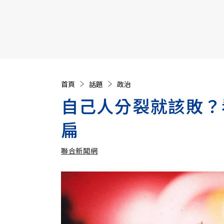
【遠見40週年慶】訂《遠見》贈實用家電3選1+暢銷好
首頁
話題
政治
自己人分裂就該敗？
扁
聯合新聞網
加入追蹤
聯合新聞網