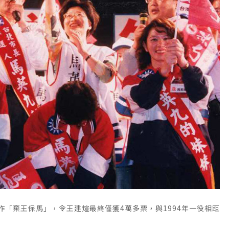
作「棄王保馬」，令王建煊最終僅獲4萬多票，與1994年一役相距