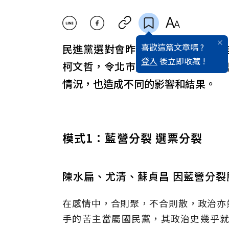
喜歡這篇文章嗎 ?
民進黨選對會昨做出決議，決定民
登入
後立即收藏 !
柯文哲，令北市選戰可能走向三強
情況，也造成不同的影響和結果。
模式1：藍營分裂 選票分裂
陳水扁、尤清、蘇貞昌 因藍營分裂
在感情中，合則聚，不合則散，政治亦
手的苦主當屬國民黨，其政治史幾乎就