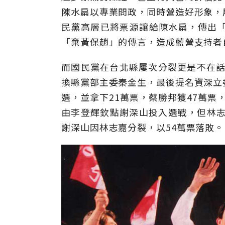
陳水扁以專業問政，同時營造好形象，
民黨高層已將票源讓給陳水扁，傳出
「棄黃保趙」的傳言，造成藍營支持者
而國民黨在台北縣屢次分裂更是不在話
換縣黨部主委秦金生，最後提名資深立
選，並拿下21萬票，蔡勝邦獲47萬票
由李登輝欽點謝深山投入選戰，但林志
謝深山因林志嘉分裂，以54萬票落敗。