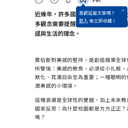
喜歡這篇文章嗎 ?
近幾年，許多國家推動了校園空間
登入
後立即收藏 !
多觀念需要提醒與釐清。日本、比
感與生活的理念。
賈伯斯對美感的堅持，是創造蘋果全球
所警惕：美感的教育，必須從小扎根，
默化、耳濡目染至為重要；一種聰明的
潤美感的小環境。
這種浪潮是全球性的覺醒，加上未來教
國家反思：為什麼校園都是方方正正？
嗎？