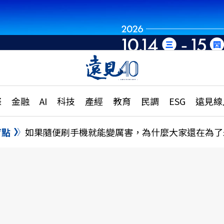
章
特輯
文章
大學升學、職涯攻略
遠
際
金融
AI
科技
產經
教育
民調
ESG
遠見線
國際
更
縣市施政調查全解析
金融
單
民調
盲點
如果隨便刷手機就能變厲害，為什麼大家還在為了
產經
電
好享生活
獨
專欄