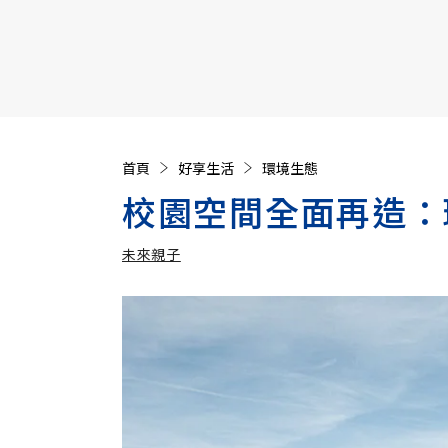
【遠見40週年慶】訂《遠見》贈實用家電3選1+暢銷好
首頁
好享生活
環境生態
校園空間全面再造：
未來親子
加入追蹤
未來親子