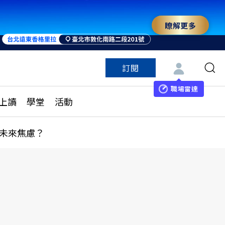
瞭解更多
訂閱
特色頻道
訂閱
見線上讀
ESG遠見
職場雷達
上讀
學堂
活動
多訂閱方案
城市學
刊購買
健康遠見
未來焦慮？
子報訂閱
華人精英論壇
享知識包
領導影響力學院