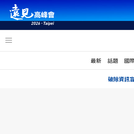
文
最新
最新
話題
國
雜誌目錄
活動
話題
AI
破除資訊
學堂
專題報導
科技
教育
遠見ON AIR
影音
合作