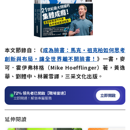
本文節錄自：《
成為臉書：馬克‧祖克柏如何思考
創新與布局，讓全世界離不開臉書！
》一書，麥
可．霍伊弗林格（Mike Hoefflinger）著，黃逸
華、劉體中、林麗雪譯，三采文化出版。
72%
領先者已開啟【職場雷達】
立即開啟
立即開通！解鎖專屬服務
延伸閱讀