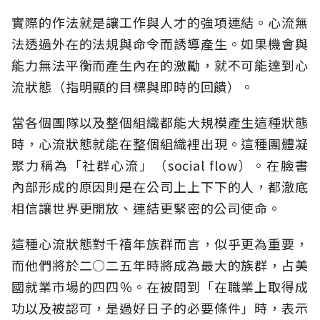
實際的作法就是讓工作與人才的強項連結。心流無
法透過外在的法規與命令而誘導產生。如果機會與
能力無法平衡而產生內在的激勵，就不可能達到心
流狀態（指明顯的目標與即時的回饋）。
當各個團隊以及整個組織都能大規模產生這種狀態
時，心流狀態就能在整個組織裡出現。這種團體凝
聚力稱為「社群心流」（social flow）。在臉書
內部形成的原因則是在公司上上下下的人，都澈底
相信讓世界更開放、連結更緊密的公司使命。
這種心流狀態對千禧年族群而言，似乎更為重要，
而他們將於二○二五年時將成為最大的族群，占美
國就業市場的四四％。在被問到「在職業上取得成
功以及被認可，是過好日子的必要條件」時，表示