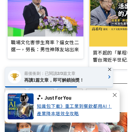
職場文化害慘生育率？逼女性二
選一，勞長：男性神隊友站出來
買不起的「單程機
響台灣近半世紀思
×
最後衝刺：已閱讀2/3篇文章
再讀1篇文章，即可解鎖抽獎！
新北市
社會政策
社會福利
生育率
Just For You
知識包下載》重工業到餐飲都用AI！
產業降本增效全攻略