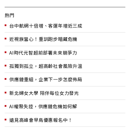
熱門
台中航網十倍增、客運年增近三成
近視族當心！重訓跑步暗藏危機
AI時代元智超前部署未來競爭力
孤獨到孤立，超高齡社會風險升溫
供應鏈重組，企業下一步怎麼佈局
新北婦女大學 陪伴每位女力發光
AI權限失控，供應鏈危機如何解
遠見高峰會早鳥優惠報名中！