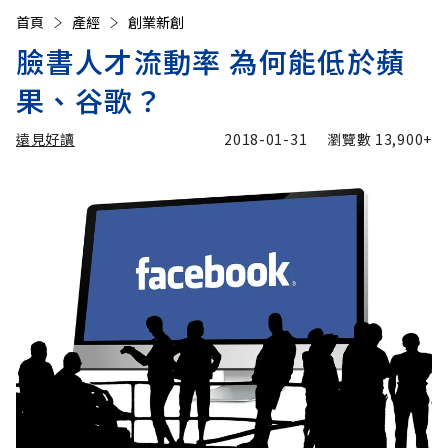
首頁
產經
創業新創
臉書人才流動率 為何能低於蘋
果、谷歌？
遠見好讀
2018-01-31
瀏覽數
13,900+