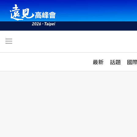
文
最新
最新
話題
國
雜誌目錄
活動
話題
AI
學堂
專題報導
科技
教育
遠見ON AIR
影音
合作