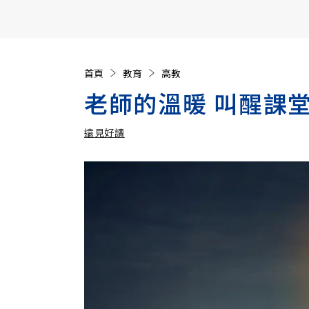
【遠見40週年慶】訂《遠見》贈實用家電3選1+暢銷好
首頁
教育
高教
老師的溫暖 叫醒課
遠見好讀
加入追蹤
遠見好讀