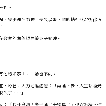
所動。
間，幾乎都在趴睡。長久以來，他的精神狀況彷彿沒
了。
在教室的角落蜷曲著身子躺睡。
有他穩如泰山，一動也不動。
置，蹲著，大力地搖醒他：「再睡下去，人生都睡光
很久了……」
大：「吵什麼啦！老子睡了十幾年了，也沒怎樣。你