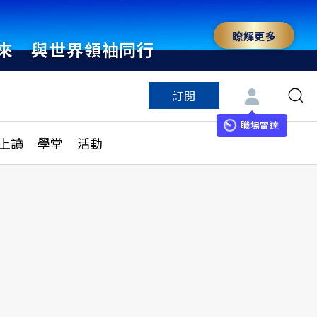
瞭解更多
來 與世界領袖同行
訂閱
特色頻道
訂閱
見線上讀
ESG遠見
職場雷達
上讀
學堂
活動
多訂閱方案
城市學
刊購買
健康遠見
子報訂閱
華人精英論壇
享知識包
領導影響力學院