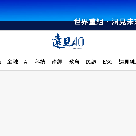
世界重組・洞見未
章
特輯
文章
大學升學、職涯攻略
遠
際
金融
AI
科技
產經
教育
民調
ESG
遠見線
國際
更
縣市施政調查全解析
金融
單
民調
產經
電
好享生活
獨
專欄