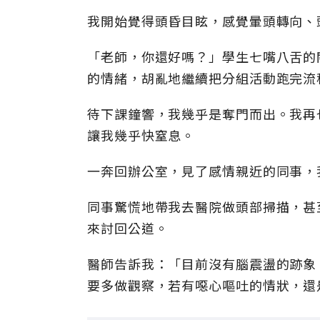
我開始覺得頭昏目眩，感覺暈頭轉向、
「老師，你還好嗎？」學生七嘴八舌的
的情緒，胡亂地繼續把分組活動跑完流
待下課鐘響，我幾乎是奪門而出。我再
讓我幾乎快窒息。
一奔回辦公室，見了感情親近的同事，
同事驚慌地帶我去醫院做頭部掃描，甚
來討回公道。
醫師告訴我：「目前沒有腦震盪的跡象
要多做觀察，若有噁心嘔吐的情狀，還