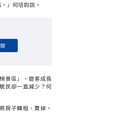
福，」何培鈞說。
訂閱
梯景區」，遊客成長
居民卻一直減少？何
將房子轉租、賣掉，