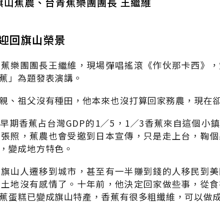
旗山蕉農、台青蕉樂團團長 王繼維
 迎回旗山榮景
青蕉樂團團長王繼維，現場彈唱搖滾《作伙那卡西》，
蕉」為題發表演講。
親、祖父沒有種田，他本來也沒打算回家務農，現在
早期香蕉占台灣GDP的1∕5，1∕3香蕉來自這個小
拍張照，蕉農也會受邀到日本宣傳，只是走上台，鞠個
，變成地方特色。
，旗山人遷移到城市，甚至有一半賺到錢的人移民到美
個土地沒有感情了。十年前，他決定回家做些事，從食
蕉蛋糕已變成旗山特產，香蕉有很多粗纖維，可以做