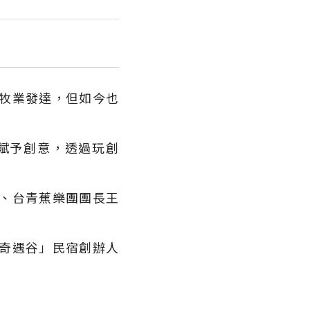
牧業發達，但如今也
賦予創意，透過玩創
、台青蕉樂團團長王
奇遇谷」民宿創辦人