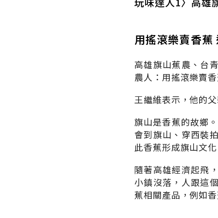
玩味達人1〉高雄
用搖滾樂賣香蕉
高雄旗山蕉農、台
農人：用搖滾樂賣香
王繼維表示，他的父
旗山是香蕉的故鄉。
會到旗山、穿西裝
此香蕉形成旗山文化
隨著高雄經濟起飛
小鎮沒落，人跟這
蕉相關產品，例如香