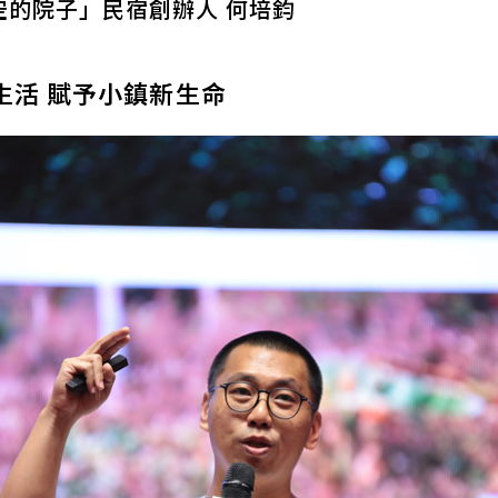
空的院子」民宿創辦人 何培鈞
生活 賦予小鎮新生命