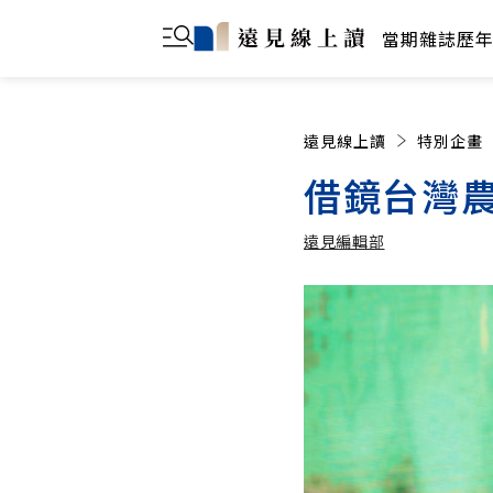
當期雜誌
歷
遠見線上讀
特別企畫
借鏡台灣農
遠見編輯部
遠見編輯部