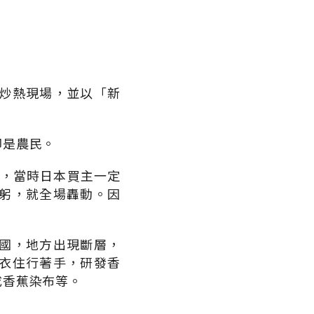
炒熱現場，並以「新
卻是農民。
鎮，當時日本買主一定
躬，就全場轟動。因
國，地方出現斷層，
衣住行著手，研發香
成香蕉染布等。