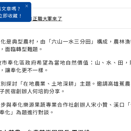
文章嗎 ?
立即收藏 !
 / 11月號雜誌 非正職大軍來了
奉化是典型農村，由「六山一水三分田」構成，農林漁
，面臨轉型難題。
波市奉化區政府希望為當地自然價值：山、水、田，
，讓奉化更不一樣。
特別探討「在地農業、土地深耕」主題。邀請高雄蕉農
子民宿創辦人何培鈞分享。
一步與奉化樂源果蔬專業合作社創辦人宋小贊、溪口「
奉化」為題進行對談。