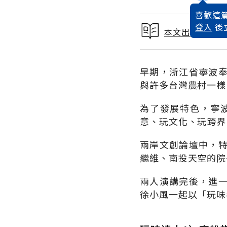
喜歡這篇
登入
後
本文出自 2017
早期，浙江省寧波
與許多台灣農村一樣
為了發展特色，寧
意、玩文化、玩跨界
兩岸文創論壇中，
繼維、南投天空的院
兩人演講完後，進
徐小風一起以「玩味