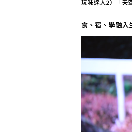
玩味達人2〉「天
食、宿、學融入