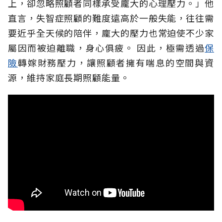
上，卻忽略照顧者同樣承受龐大的心理壓力。」他
直言，失智症照顧的難度遠高於一般失能，往往需
要近乎全天候的陪伴，龐大的壓力也常迫使不少家
屬因而被迫離職，身心俱疲。
因此，極需透過
保
險
轉嫁財務壓力，讓照顧者擁有喘息的空間與資
源，維持家庭長期照顧能量。