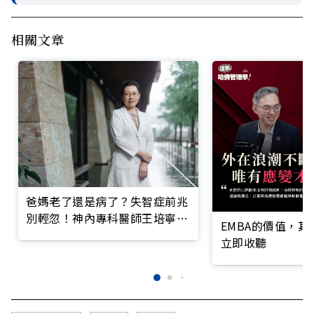
相關文章
爸媽老了還是病了？失智症前兆
別輕忽！神內專科醫師王培寧呼
EMBA的價值，
籲把握大腦黃金期
立即收聽