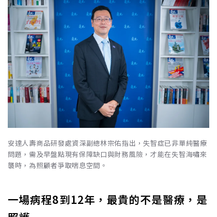
安達人壽商品研發處資深副總林宗佑指出，失智症已非單純醫療
問題，需及早盤點現有保障缺口與財務風險，才能在失智海嘯來
襲時，為照顧者爭取喘息空間。
一場病程8到12年，最貴的不是醫療，是
照護