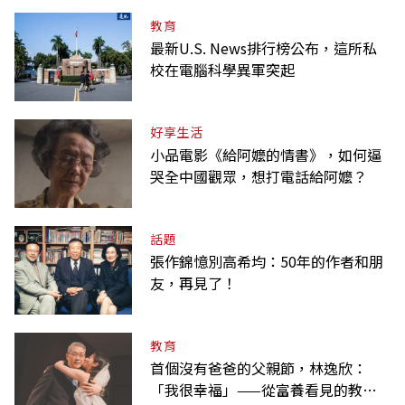
教育
最新U.S. News排行榜公布，這所私
校在電腦科學異軍突起
好享生活
小品電影《給阿嬤的情書》，如何逼
哭全中國觀眾，想打電話給阿嬤？
話題
張作錦憶別高希均：50年的作者和朋
友，再見了！
教育
首個沒有爸爸的父親節，林逸欣：
「我很幸福」——從富養看見的教養