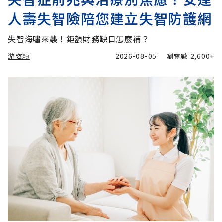
人壽失智險陪您建立失智防護網
失智海嘯來襲！鉅額財務缺口怎麼補？
游姿穎
2026-08-05
瀏覽數
2,600+