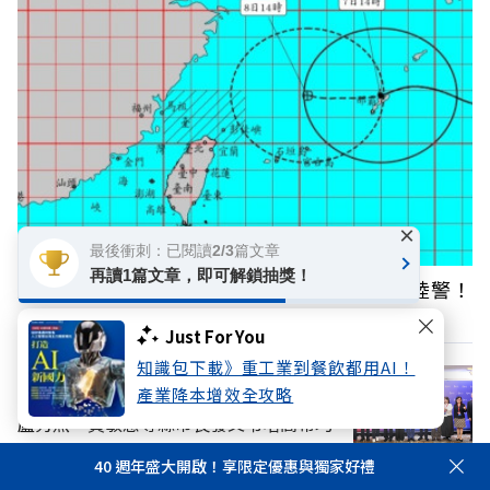
×
最後衝刺：已閱讀2/3篇文章
再讀1篇文章，即可解鎖抽獎！
颱風白海豚動態：氣象署發海警、不排除發陸警！
父親節天氣？
Just For You
知識包下載》重工業到餐飲都用AI！
產業降本增效全攻略
「永遠懷念高教授！」陳其邁、張善政、
盧秀燕、黃敏惠等縣市長發文弔唁高希均
40 週年盛大開啟！享限定優惠與獨家好禮