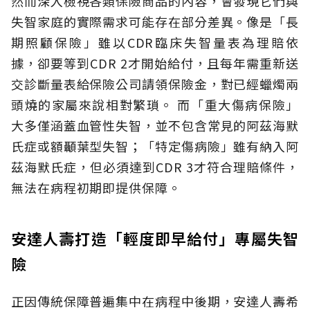
然而深入檢視各類保險商品的內容，會發現它們與
失智家庭的實際需求可能存在部分差異。像是「長
期照顧保險」雖以CDR臨床失智量表為理賠依
據，卻要等到CDR 2才開始給付，且每年需重新送
交診斷量表給保險公司請領保險金，對已經蠟燭兩
頭燒的家屬來說相對繁瑣。
而「重大傷病保險」
大多僅涵蓋血管性失智，並不包含常見的阿茲海默
氏症或額顳葉型失智；「特定傷病險」雖有納入阿
茲海默氏症，但必須達到CDR 3才符合理賠條件，
無法在病程初期即提供保障。
安達人壽打造「輕度即早給付」專屬失智
險
正因傳統保障普遍集中在病程中後期，安達人壽希