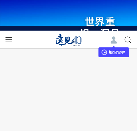
世界重
組・洞見
未來 與
世界領袖
職場雷達
同行