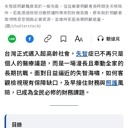
失智症照顧難度高於一般失能，往往需要照顧者長時間全天候陪
伴。若能透過保險分擔照護所帶來的財務負擔，將有助於照顧者
取得喘息空間與必要資源，並維持家庭長期照顧能量。
(圖/shutterstock)
聽遠見
台灣正式邁入超高齡社會，
失智
症已不再只是
個人的醫療議題，而是一場漫長且牽動全家的
長期抗戰。面對日益逼近的失智海嘯，如何客
觀檢視現有保障缺口，及早接住財務與
照護
風
險，已成為全民必修的財務課題。
目錄