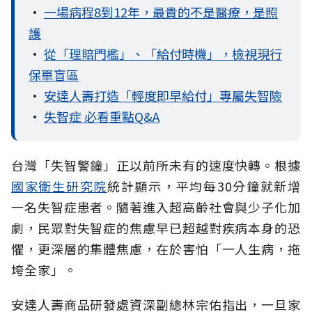
•
一場病程8到12年，最貴的不是醫療，是照
護
•
從「理賠門檻」、「給付時機」，檢視現行
保單盲區
•
安達人壽打造「輕度即早給付」專屬失智險
•
失智症 必看重點Q&A
台灣「失智警鐘」正以前所未有的速度快轉。根據
國家衛生研究院
統計顯示，平均每30分鐘就新增
一名失智症患者。隨著進入超高齡社會與少子化加
劇，民眾對失智症的焦慮早已超越對疾病本身的恐
懼，更深層的集體焦慮，在於害怕「一人生病，拖
垮全家」。
安達人壽商品研發處資深副總林宗佑指出，一旦家