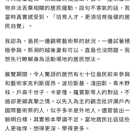
物非法丟棄相關的居民運動，說句不客氣的話，我
當時真實感受到，「培育人才，更須培育強健的居
民自覺」。
我認為，島民一邊觀察藝術祭的狀況，一邊試著積
極參與。新潟的越後妻有可以，直島也沒問題。我
想先行瞭解身為活動場地的居民想法。
展覽期間，令人驚訝的居然有七十位島民前來參與
和藝術家克利斯提昂‧波坦斯基、淺田彰、青木野
枝、戶高千世子、卡麥隆‧羅賓斯等人的對話，不
過卻更顯真摯之情。以先入為主的觀念批評瀨戶內
國際藝術祭的人，似乎多半是外地人。儘管裝出一
臉明白樣，其實根本學識不足。當地居民比這這些
人更強悍、想得更深、學得更多。