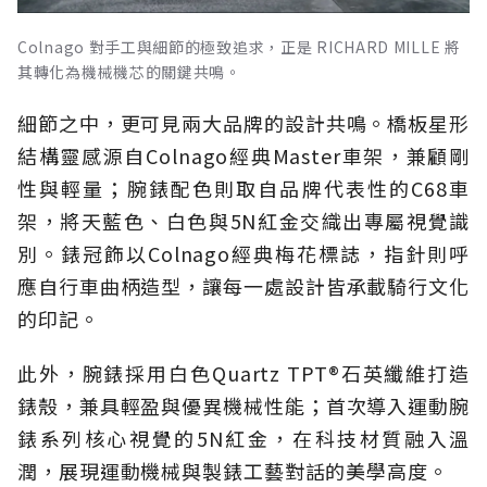
Colnago 對手工與細節的極致追求，正是 RICHARD MILLE 將
其轉化為機械機芯的關鍵共鳴。
細節之中，更可見兩大品牌的設計共鳴。橋板星形
結構靈感源自Colnago經典Master車架，兼顧剛
性與輕量；腕錶配色則取自品牌代表性的C68車
架，將天藍色、白色與5N紅金交織出專屬視覺識
別。錶冠飾以Colnago經典梅花標誌，指針則呼
應自行車曲柄造型，讓每一處設計皆承載騎行文化
的印記。
此外，腕錶採用白色Quartz TPT®石英纖維打造
錶殼，兼具輕盈與優異機械性能；首次導入運動腕
錶系列核心視覺的5N紅金，在科技材質融入溫
潤，展現運動機械與製錶工藝對話的美學高度。