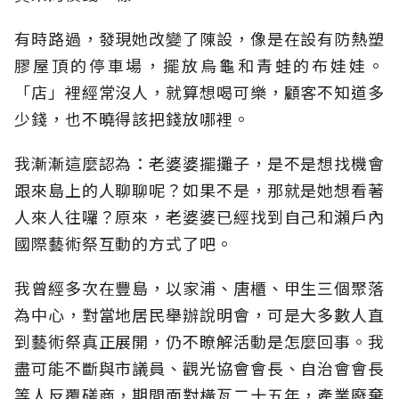
有時路過，發現她改變了陳設，像是在設有防熱塑
膠屋頂的停車場，擺放烏龜和青蛙的布娃娃。
「店」裡經常沒人，就算想喝可樂，顧客不知道多
少錢，也不曉得該把錢放哪裡。
我漸漸這麼認為：老婆婆擺攤子，是不是想找機會
跟來島上的人聊聊呢？如果不是，那就是她想看著
人來人往囉？原來，老婆婆已經找到自己和瀨戶內
國際藝術祭互動的方式了吧。
我曾經多次在豐島，以家浦、唐櫃、甲生三個聚落
為中心，對當地居民舉辦說明會，可是大多數人直
到藝術祭真正展開，仍不瞭解活動是怎麼回事。我
盡可能不斷與市議員、觀光協會會長、自治會會長
等人反覆磋商，期間面對橫亙二十五年，產業廢棄