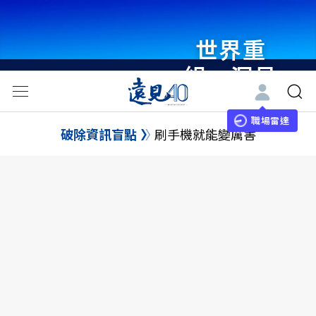
世界重
組・洞見
未來 與
世界領袖
職場雷達
破除資訊盲點
刷手機就能變厲害
同行