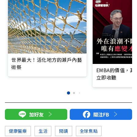
世界最大！活化地方的瀨戶內藝
術祭
EMBA的價值，
立即收聽
加好友
關注FB
健康醫療
生活
閱讀
全球焦點