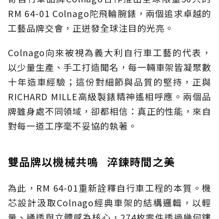
RM 64-01 Colnago陀飛輪腕錶，兩個追求卓越的
工藝品牌交會，正迸發全球注目的光亮。
Colnago向來被視為義大利自行車工藝的代表，
以少量生產、手工打造聞名，每一輛車架皆凝聚數
十年造車經驗；這份對細節與品質的堅持，正與
RICHARD MILLE高級製錶精神遙相呼應。兩個品
牌雖身處不同領域，卻都相信：真正的性能，來自
對每一道工序毫不妥協的執著。
雙品牌以機械共鳴 淬鍊時間之美
為此，RM 64-01重新詮釋自行車工程的本質。機
芯設計汲取Colnago經典車架的結構邏輯，以輕
量、通透與立體感為核心，274枚零件透過幾何鏤