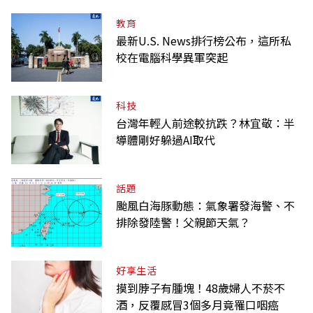
教育
最新U.S. News排行榜公布，這所私
校在電腦科學異軍突起
科技
台灣年輕人前途較抗跌？林宜敬：半
導體剛好躲過AI取代
話題
颱風白海豚動態：氣象署發海警、不
排除發陸警！父親節天氣？
好享生活
摸到脖子有腫塊！48歲婦人不菸不
酒，反覆感冒3個多月竟罹口咽癌