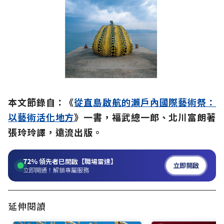
本文節錄自：《
從直島啟航的瀨戶內國際藝術祭：
以藝術活化地方
》一書，福武總一郎、北川富朗著
張玲玲譯，遠流出版。
72%
領先者已開啟【職場雷達】
立即開啟
立即開通！解鎖專屬服務
延伸閱讀