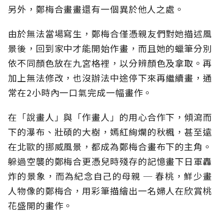
另外，鄭梅合畫畫還有一個異於他人之處。
由於無法當場寫生，鄭梅合僅憑親友們對她描述風
景後，回到家中才能開始作畫，而且她的蠟筆分別
依不同顏色放在九宮格裡，以分辨顏色及拿取。再
加上無法修改，也沒辦法中途停下來再繼續畫，通
常在2小時內一口氣完成一幅畫作。
在「說畫人」與「作畫人」的用心合作下，傾瀉而
下的瀑布、壯碩的大樹，嫣紅絢爛的秋楓，甚至遠
在北歐的挪威風景，都成為鄭梅合畫布下的主角。
躲過空襲的鄭梅合更憑兒時殘存的記憶畫下日軍轟
炸的景象，而為紀念自己的母親 ─ 春桃，鮮少畫
人物像的鄭梅合，用彩筆描繪出一名婦人在欣賞桃
花盛開的畫作。