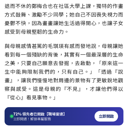
退而不休的鄭梅合也在社區大學上課，獨特的作畫
方式鼓舞、激勵不少同學；她自己不因喪失視力而
憂鬱不快，因為畫畫讓她生活過得開心，也讓子女
感受到母親堅韌的生命力。
與母親感情甚篤的毛琪瑛有感而發地說，母親讓她
看到每一個殘缺的背後，其實有一個最深層的生命
之美，只要自己願意去發掘，去啟動，「原來這一
生中能夠限制我們的，只有自己。」「透過『說
畫』，讓我們慢慢地對周邊的景物有了更敏銳地觀
察與感受。這是母親的『不見』，才讓他們得以
『從心』看見事物。」
72%
領先者已開啟【職場雷達】
立即開啟
立即開通！解鎖專屬服務