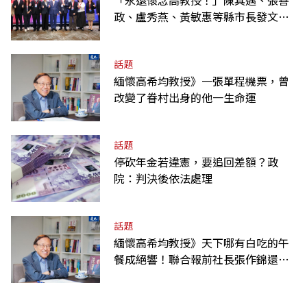
「永遠懷念高教授！」陳其邁、張善
政、盧秀燕、黃敏惠等縣市長發文弔
唁高希均
話題
緬懷高希均教授》一張單程機票，曾
改變了眷村出身的他一生命運
話題
停砍年金若違憲，要追回差額？政
院：判決後依法處理
話題
緬懷高希均教授》天下哪有白吃的午
餐成絕響！聯合報前社長張作錦還原
「經典名言」由來