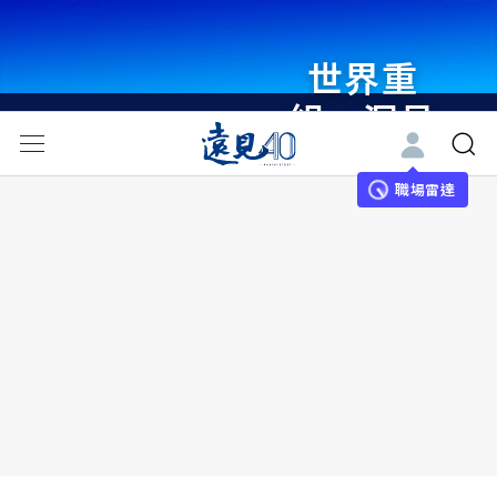
世界重
組・洞見
未來 與
世界領袖
職場雷達
同行