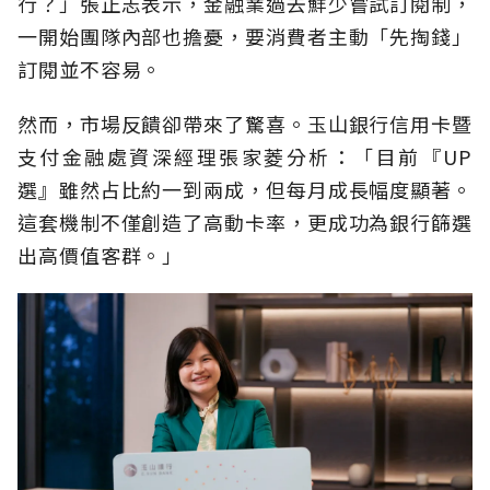
行？」張正志表示，金融業過去鮮少嘗試訂閱制，
一開始團隊內部也擔憂，要消費者主動「先掏錢」
訂閱並不容易。
然而，市場反饋卻帶來了驚喜。玉山銀行信用卡暨
支付金融處資深經理張家菱分析：「目前『UP
選』雖然占比約一到兩成，但每月成長幅度顯著。
這套機制不僅創造了高動卡率，更成功為銀行篩選
出高價值客群。」