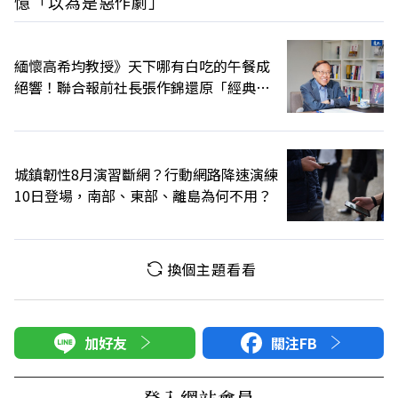
憶「以為是惡作劇」
緬懷高希均教授》天下哪有白吃的午餐成
絕響！聯合報前社長張作錦還原「經典名
言」由來
城鎮韌性8月演習斷網？行動網路降速演練
10日登場，南部、東部、離島為何不用？
換個主題看看
加好友
關注FB
登入網站會員