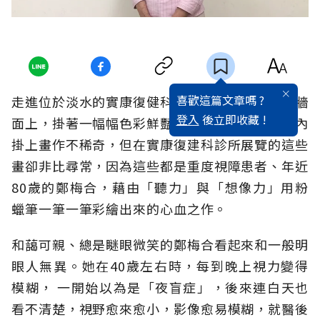
喜歡這篇文章嗎 ?
走進位於淡水的實康復健科診所，寬敞的候診區牆
登入
後立即收藏 !
面上，掛著一幅幅色彩鮮豔的畫作。在醫療院所內
掛上畫作不稀奇，但在實康復建科診所展覽的這些
畫卻非比尋常，因為這些都是重度視障患者、年近
80歲的鄭梅合，藉由「聽力」與「想像力」用粉
蠟筆一筆一筆彩繪出來的心血之作。
和藹可親、總是瞇眼微笑的鄭梅合看起來和一般明
眼人無異。她在40歲左右時，每到晚上視力變得
模糊， 一開始以為是「夜盲症」，後來連白天也
看不清楚，視野愈來愈小，影像愈易模糊，就醫後