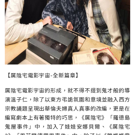
【厲陰宅電影宇宙-全新篇章】
厲陰宅電影宇宙的形成，就不得不提到鬼才般的導
演溫子仁，除了以東方弔詭氛圍和意境並融入西方
宗教議題呈現出華倫夫婦真人真事的改編，更是在
編寫劇本上有著獨特的巧思，《厲陰宅》「羅德島
鬼屋事件」中，加入了娃娃安娜貝爾、《厲陰宅