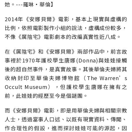
她。---羅琳•華倫】
2014年《安娜貝爾》電影，基本上現實與虛構的
比例，依照電影製作小組的說法，虛構成份較多，
不像《厲陰宅》電影劇本的改編真實性近八成。
在《厲陰宅》和《安娜貝爾》兩部作品中，前言故
事裡於1970年護校學生唐娜(Donna)與娃娃接觸
後的超自然事件，是真實故事。其後華倫夫婦將其
收納封印至華倫夫婦博物館（The Warren’s
Occult Museum），但護校學生唐娜在擁有之
前，此娃娃的經歷至今是個謎團。
而《安娜貝爾》電影，即是用華倫夫婦與相關宗教
人士，透過當事人口述、以既有現實資料、傳聞、
作合理性的假設，進而探討娃娃可能的源起，因