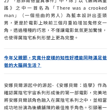
2》「恩菲爾德靈異事件」中，除了以《鵝媽媽童
謠》之中一首名為「There was a crooked
man」（一個扭曲的男人）為藍本設計出歪頭
男，更是於電影上映前三個月重拍增加鬼修女一
角，透過種種的巧思，不僅讓電影氣氛更加驚悚，
也使得厲陰宅系列形塑上更為完整。
今年父親節，究竟什麼樣的知性好禮能同時滿足爸
爸的大腦與生活？
安娜貝爾源起中的源起-《安娜貝爾：造孽》作為
確認厲陰宅宇宙系列形成後的第一部電影，完美地
將安娜貝爾該角色融入在厲陰宅系列之中，並相當
成功地扮演為後續舖陳的最佳推手角色。引頸著一