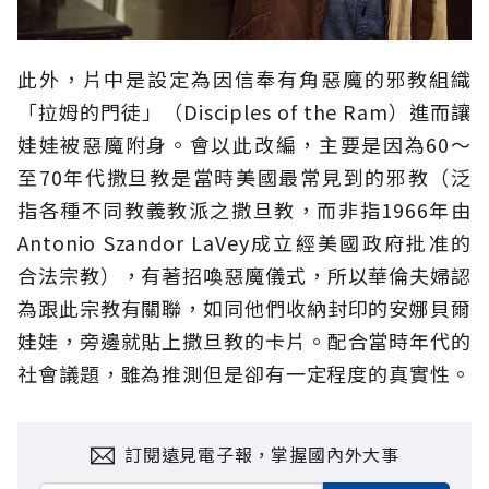
此外，片中是設定為因信奉有角惡魔的邪教組織
「拉姆的門徒」（Disciples of the Ram）進而讓
娃娃被惡魔附身。會以此改編，主要是因為60～
至70年代撒旦教是當時美國最常見到的邪教（泛
指各種不同教義教派之撒旦教，而非指1966年由
Antonio Szandor LaVey成立經美國政府批准的
合法宗教），有著招喚惡魔儀式，所以華倫夫婦認
為跟此宗教有關聯，如同他們收納封印的安娜貝爾
娃娃，旁邊就貼上撒旦教的卡片。配合當時年代的
社會議題，雖為推測但是卻有一定程度的真實性。
訂閱遠見電子報，掌握國內外大事