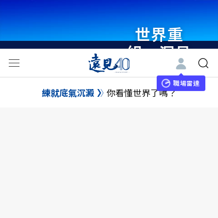
世界重
組・洞見
未來 與
世界領袖
職場雷達
練就底氣沉澱
你看懂世界了嗎？
同行