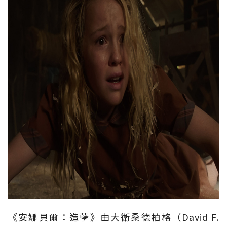
《安娜貝爾：造孽》由大衛桑德柏格（David F.