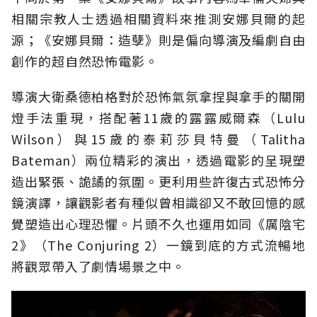
相關宗教人士透過相關資料來推測安娜貝爾的起
源；《安娜貝爾：造孽》則是偏向導演及編劇自由
創作的超自然恐怖電影。
導演大衛桑德柏格對於恐怖氣氛拿捏與拿手的關開
燈手法重現，搭配著11歲的露露威爾森（Lulu
Wilson）與15歲的泰莉莎貝特曼（Talitha
Bateman）兩位精彩的演出，透過電影的呈現塑
造出緊張、詭譎的氛圍。更利用些許復古式恐怖分
鏡演譯，讓觀影者有種似曾相識卻又不敢回憶的感
覺塑造出心理恐懼。片頭不久也運用如同《厲陰宅
2》（The Conjuring 2）一鏡到底的方式流暢地
將觀眾帶入了劇情場景之中。