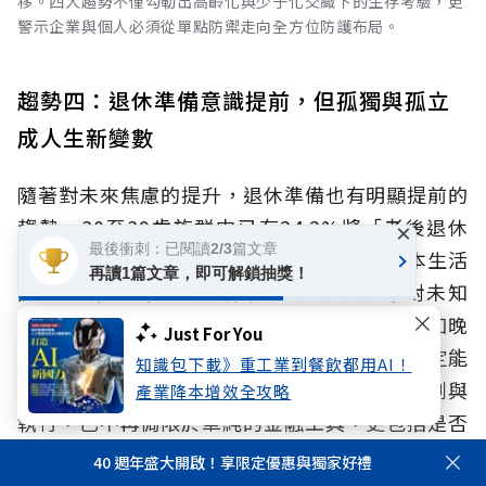
移。四大趨勢不僅勾勒出高齡化與少子化交織下的生存考驗，更
警示企業與個人必須從單點防禦走向全方位防護布局。
趨勢四：退休準備意識提前，但孤獨與孤立
成人生新變數
隨著對未來焦慮的提升，退休準備也有明顯提前的
趨勢。30至39歲族群中已有24.2%將「老後退休
×
最後衝刺：已閱讀2/3篇文章
儲備」列為最重要的財務項目，僅次於「基本生活
再讀1篇文章，即可解鎖抽獎！
開銷」（35%）。孤獨與孤立會放大民眾對未知
風險的焦慮，若長期缺乏社會支持，也可能增加晚
Just For You
年面臨孤獨死風險的可能性；且這份焦慮不一定能
知識包下載》重工業到餐飲都用AI！
轉化為實質行動，突顯老後準備能否被妥善規劃與
產業降本增效全攻略
執行，已不再侷限於單純的金融工具，更包括是否
擁有足夠的社會支持與連結。
40 週年盛大開啟！享限定優惠與獨家好禮