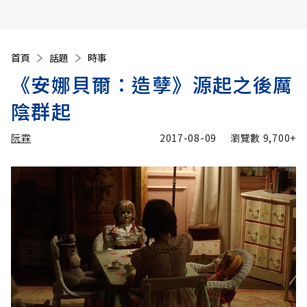
首頁
話題
時事
《安娜貝爾：造孽》源起之後厲
陰群起
阮霖
2017-08-09
瀏覽數
9,700+