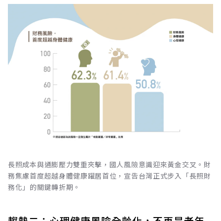
長照成本與通膨壓力雙重夾擊，國人風險意識迎來黃金交叉。財
務焦慮首度超越身體健康躍居首位，宣告台灣正式步入「長照財
務化」的關鍵轉折期。
趨勢二：心理健康風險全齡化，不再是老年