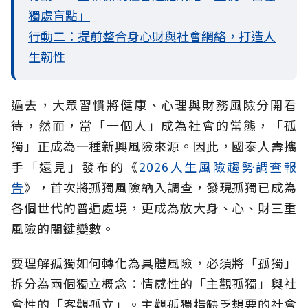
獨處盲點」
行動二：提前整合身心財與社會網絡，打造人
生韌性
過去，大眾習慣將健康、心理與財務風險分開看
待，然而，當「一個人」成為社會的常態，「孤
獨」正成為一種新興風險來源。因此，國泰人壽攜
手「遠見」發布的《
2026人生風險趨勢調查報
告
》，首次將孤獨風險納入調查，發現孤獨已成為
各個世代的普遍處境，更成為放大身、心、財三重
風險的關鍵變數。
要理解孤獨如何轉化為具體風險，必須將「孤獨」
拆分為兩個獨立概念：情感性的「主觀孤獨」與社
會性的「客觀孤立」。主觀孤獨指缺乏想要的社會