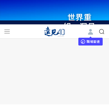
世界重
組・洞見
未來 與
世界領袖
職場雷達
同行