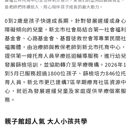
廣福公共托育中心主任林莉芳表示，家長們的正向回饋與肯定，
是老師們持續投入、用心陪伴孩子成長的最大動力。
0到2歲是孩子快速成長期，針對發展遲緩或身心
障礙傾向的兒童，新北市社會局結合第一社會福利
基金會、心路基金會、基督徒救世會等專業民間社
福團體，由治療師與教保老師到新北市托育中心，
提供第一線托育人員早療巡迴輔導服務，進行幼兒
發展篩檢培訓，並協助轉介至早療機構。2026年1
到5月已服務超過1800位孩子、篩檢培力846位托
育人員。新北市更已建構7區早期療育社區資源中
心，就近為發展遲緩兒童及家庭提供早療個案服
務。
親子館超人氣 大人小孩共學