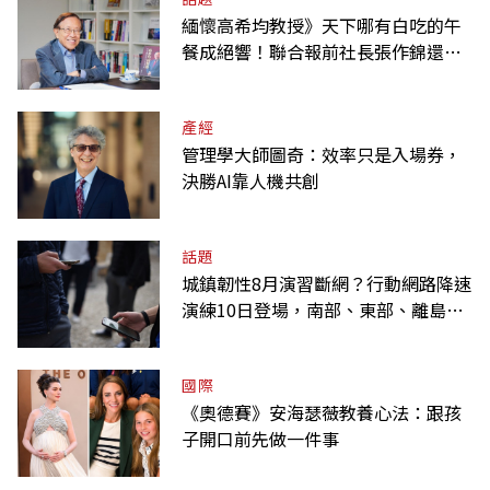
緬懷高希均教授》天下哪有白吃的午
餐成絕響！聯合報前社長張作錦還原
「經典名言」由來
產經
管理學大師圖奇：效率只是入場券，
決勝AI靠人機共創
話題
城鎮韌性8月演習斷網？行動網路降速
演練10日登場，南部、東部、離島為
何不用？
國際
《奧德賽》安海瑟薇教養心法：跟孩
子開口前先做一件事