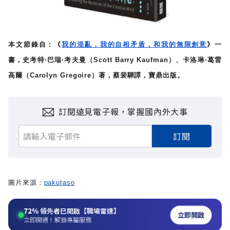
本文節錄自：《
我的混亂，我的自相矛盾，和我的無限創意
》一
書，史考特‧巴瑞‧考夫曼（Scott Barry Kaufman）、卡洛琳‧葛雷
高爾（Carolyn Gregoire）著，蔡裴驊譯，寶鼎出版。
訂閱遠見電子報，掌握國內外大事
訂閱
圖片來源：
pakutaso
72%
領先者已開啟【職場雷達】
立即開啟
立即開通！解鎖專屬服務