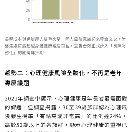
長照成本與通膨壓力雙重夾擊，國人風險意識迎來黃金交叉。財
務焦慮首度超越身體健康躍居首位，宣告台灣正式步入「長照財
務化」的關鍵轉折期。
趨勢二：心理健康風險全齡化，不再是老年
專屬議題
2021年調查中顯示，心理健康是年長者最需面對
的課題，但調查揭露，30至39歲族群認為心理風
險發生機率「有點高或非常高」的比例達24%，
高於50歲以上的各族群，顯示心理健康的重視已