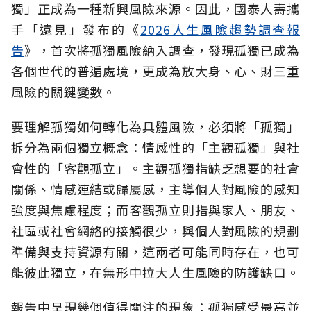
獨」正成為一種新興風險來源。因此，國泰人壽攜
手「遠見」發布的《
2026人生風險趨勢調查報
告
》，首次將孤獨風險納入調查，發現孤獨已成為
各個世代的普遍處境，更成為放大身、心、財三重
風險的關鍵變數。
要理解孤獨如何轉化為具體風險，必須將「孤獨」
拆分為兩個獨立概念：情感性的「主觀孤獨」與社
會性的「客觀孤立」。主觀孤獨指缺乏想要的社會
關係、情感連結或歸屬感，主導個人對風險的感知
強度與焦慮程度；而客觀孤立則指與家人、朋友、
社區或社會網絡的接觸很少，與個人對風險的規劃
準備與支持資源有關，這兩者可能同時存在，也可
能彼此獨立，在無形中拉大人生風險的防護缺口。
報告中呈現幾個值得關注的現象：孤獨感受最高並