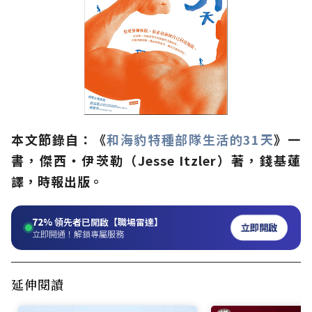
本文節錄自：《
和海豹特種部隊生活的31天
》一
書，傑西‧伊茨勒（Jesse Itzler）著，錢基蓮
譯，時報出版。
72%
領先者已開啟【職場雷達】
立即開啟
立即開通！解鎖專屬服務
延伸閱讀