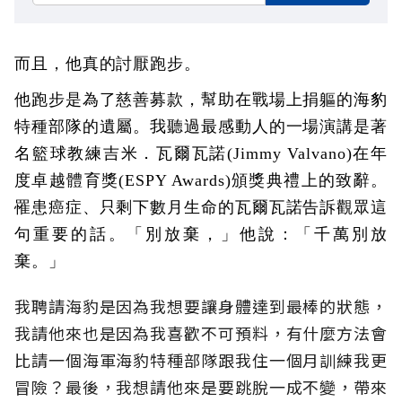
而且，他真的討厭跑步。
他跑步是為了慈善募款，幫助在戰場上捐軀的海豹
特種部隊的遺屬。我聽過最感動人的一場演講是著
名籃球教練吉米．瓦爾瓦諾(Jimmy Valvano)在年
度卓越體育獎(ESPY Awards)頒獎典禮上的致辭。
罹患癌症、只剩下數月生命的瓦爾瓦諾告訴觀眾這
句重要的話。「別放棄，」他說：「千萬別放
棄。」
我聘請海豹是因為我想要讓身體達到最棒的狀態，
我請他來也是因為我喜歡不可預料，有什麼方法會
比請一個海軍海豹特種部隊跟我住一個月訓練我更
冒險？最後，我想請他來是要跳脫一成不變，帶來