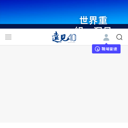
世界重
組・洞見
未來 與
世界領袖
職場雷達
同行