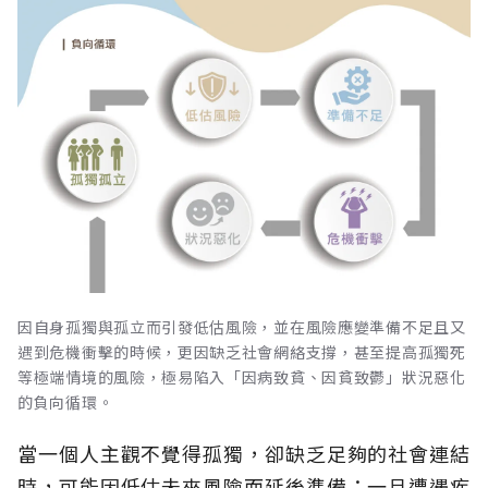
因自身孤獨與孤立而引發低估風險，並在風險應變準備不足且又
遇到危機衝擊的時候，更因缺乏社會網絡支撐，甚至提高孤獨死
等極端情境的風險，極易陷入「因病致貧、因貧致鬱」狀況惡化
的負向循環。
當一個人主觀不覺得孤獨，卻缺乏足夠的社會連結
時，可能因低估未來風險而延後準備；一旦遭遇疾