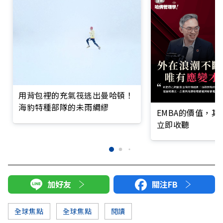
用背包裡的充氣筏逃出曼哈頓！
海豹特種部隊的未雨綢繆
EMBA的價值，
立即收聽
加好友
關注FB
全球焦點
全球焦點
閱讀