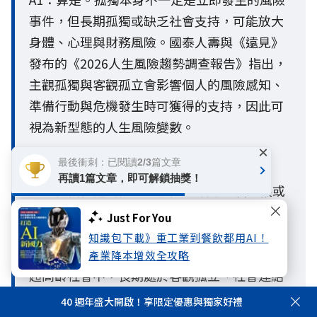
事件，但長期孤獨或缺乏社會支持，可能放大
身體、心理與財務風險。國泰人壽與《遠見》
發布的《2026人生風險趨勢調查報告》指出，
主觀孤獨與客觀孤立會影響個人的風險感知、
準備行動與危機發生時可獲得的支持，因此可
視為新型態的人生風險變數。
×
最後衝刺：已閱讀2/3篇文章
Q2.什麼是孤獨死？哪些人需要特別留意？
再讀1篇文章，即可解鎖抽獎！
A2：孤獨死通常是指一個人在缺乏親友關懷或
社會支持的情況下獨自離世，且長時間未被發
Just For You
現的情形。一般人常以為只有高齡者才有風
知識包下載》重工業到餐飲都用AI！
險，但隨著少子化、單身與獨居人口增加，在
產業降本增效全攻略
超高齡社會中，長期處於客觀孤立、社會連結
薄弱或缺乏支持網絡的人，都面臨較高風險。
40 週年盛大開啟！享限定優惠與獨家好禮