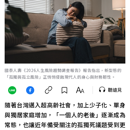
國泰人壽《2026人生風險趨勢調查報告》報告指出，新型態的
「孤獨與孤立風險」正悄悄侵蝕現代人的身心與財務韌性。
聽遠見
隨著台灣邁入超高齡社會，加上少子化、單身
與獨居家庭增加，「一個人的老後」逐漸成為
常態，也讓近年備受關注的孤獨死議題受到更