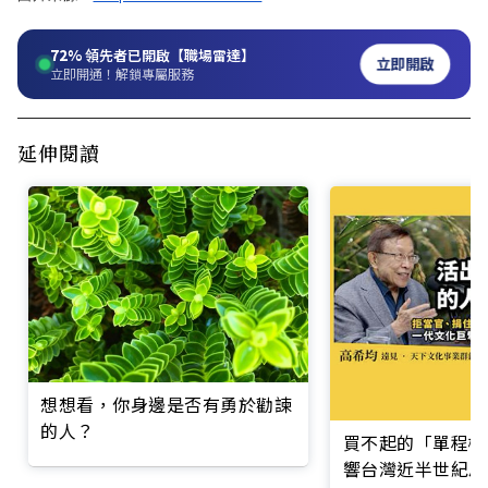
72%
領先者已開啟【職場雷達】
立即開啟
立即開通！解鎖專屬服務
延伸閱讀
想想看，你身邊是否有勇於勸諫
的人？
買不起的「單程機
響台灣近半世紀思