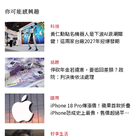
你可能感興趣
科技
黃仁勳點名機器人是下波AI浪潮關
鍵！這兩家台廠2027年迎爆發期
話題
停砍年金若違憲，要追回差額？政
院：判決後依法處理
國際
iPhone 18 Pro傳漲價！蘋果首款折疊
iPhone恐成史上最貴，售價超過平均
月薪
好享生活