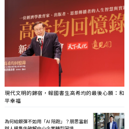
現代文明的歸宿，報國書生高希均的最後心願：和
平幸福
為何給銀彈不如用「AI 陪跑」？朋思富創
辦人楊雋佑破解中小企業轉型困境