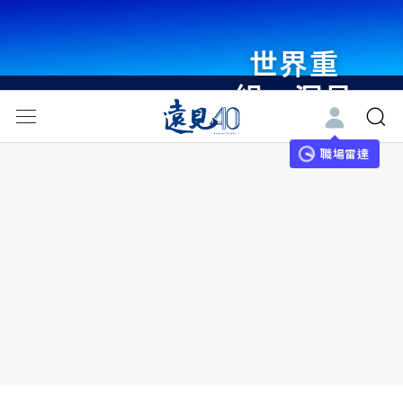
世界重
組・洞見
未來 與
世界領袖
職場雷達
同行