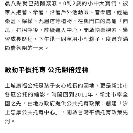
晨八點就已熱鬧滾滾。0到2歲的小中大寶們，被
家人抱著、牽著，沿著戶外活動區、音樂牆，經過
桑葚、檸檬、九層塔等植物，在與門口的烏龜「西
瓜」打招呼後，陸續進入中心，開啟快樂探索、學
習成長歷程，下午還一同享用小型粽子，度過充滿
節慶氛圍的一天。
啟動平價托育 公托翻倍達標
土城廣福公托是孩子安心成長的園地，更是新北市
各區公托的縮影。時間回到2011年，新北市率全
國之先，由地方政府提供公共托育政策，創建「汐
止忠厚公共托育中心」，開啟台灣平價托育政策先
河。