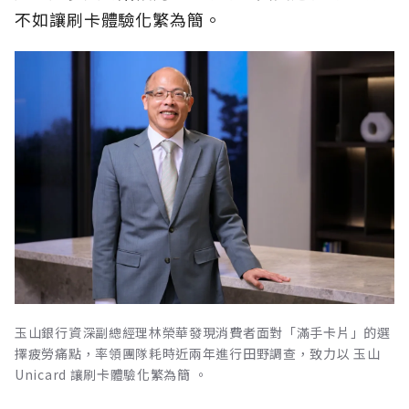
不如讓刷卡體驗化繁為簡。
玉山銀行資深副總經理林榮華發現消費者面對「滿手卡片」的選
擇疲勞痛點，率領團隊耗時近兩年進行田野調查，致力以 玉山
Unicard 讓刷卡體驗化繁為簡 。