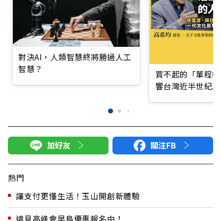
對決AI，人類智慧終將勝過人工
智慧？
買不起的「單程機
響台灣近半世紀思
加好友
關注FB
熱門
讓支付更懂生活！玉山開創新體驗
遠見高峰會早鳥優惠報名中！