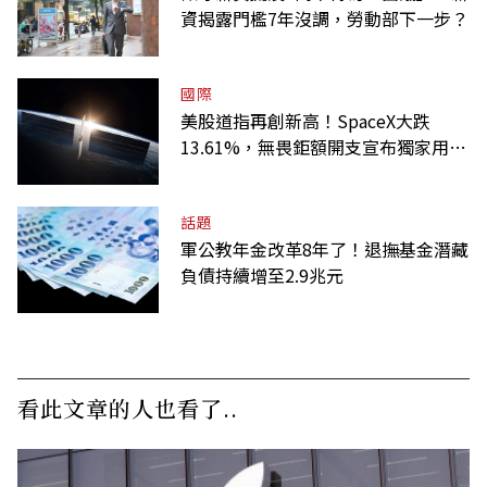
資揭露門檻7年沒調，勞動部下一步？
國際
美股道指再創新高！SpaceX大跌
13.61%，無畏鉅額開支宣布獨家用輝
達
話題
軍公教年金改革8年了！退撫基金潛藏
負債持續增至2.9兆元
看此文章的人也看了..