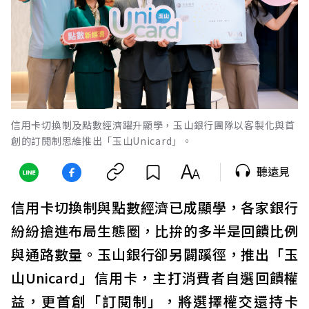
信用卡切換制及點數經濟躍升顯學，玉山銀行團隊以客製化與首
創的訂閱制思維推出「玉山Unicard」。
聽遠見
信用卡切換制與點數經濟已成顯學，各家銀行
紛紛搶進布局生態圈，比拚的多半是回饋比例
與通路數量。玉山銀行卻另闢蹊徑，推出「玉
山Unicard」信用卡，主打消費者自選回饋權
益，更首創「訂閱制」，將選擇權交還持卡