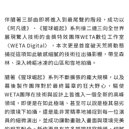
伴隨著三部曲即將進入到最尾聲的階段，成功以
《阿凡達》、《猩球崛起》系列接二連三向全世界
展現驚人技術的金獎特效團隊WETA數位工作室
〈WETA Digital〉，本次更是首度破天荒將動態
捕捉這項如此敏感細膩的技術拉出攝影棚，帶至森
林、深入崎嶇冰凍的山區和雪地拍攝。
隨著《猩球崛起》系列不斷擴張的龐大規模，以及
幕後製作團隊對於最終篇章的狂大野心，驅使
WETA團隊在技術與設計上皆進入一個全新的高峰
領域，即便是在如此極端、甚至可以說是極其惡劣
的環境下拍攝，還是能非常精準地捕捉到每一位演
員的細微演出，並成功讓動畫融入畫面與環境完美
的相互配合。新作更是有許多猩猩特寫鏡頭，細膩