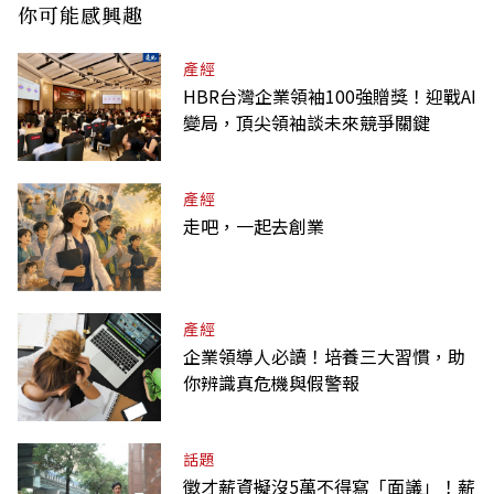
你可能感興趣
產經
HBR台灣企業領袖100強贈獎！迎戰AI
變局，頂尖領袖談未來競爭關鍵
產經
走吧，一起去創業
產經
企業領導人必讀！培養三大習慣，助
你辨識真危機與假警報
話題
徵才薪資擬沒5萬不得寫「面議」！薪