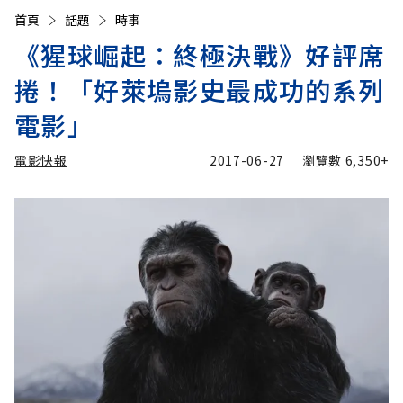
首頁
話題
時事
《猩球崛起：終極決戰》好評席
捲！「好萊塢影史最成功的系列
電影」
電影快報
2017-06-27
瀏覽數
6,350+