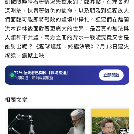
凱撒眼睜睜看著情況失控來到了臨界點，在痛苦的
深淵翁，挾帶著復仇的使命，以及顧及到猩猩族人
們面臨可能即將戰敗的處境中掙扎。猩猩們在離開
洪木森林後面對著更廣大的世界，是否真的無法與
人類和平共處，兩方之間的背水一戰呢究竟又會是
誰勝出呢？《猩球崛起：終極決戰》7月13日猩火
燎猿，震撼上映！
72%
領先者已開啟【職場雷達】
立即開啟
立即開通！解鎖專屬服務
相關文章