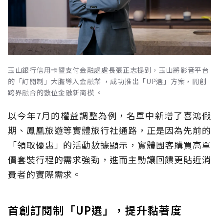
玉山銀行信用卡暨支付金融處處長張正志提到，玉山將影音平台
的「訂閱制」大膽導入金融業 ，成功推出「UP選」方案，開創
跨界融合的數位金融新商模 。
以今年7月的權益調整為例，名單中新增了喜鴻假
期、鳳凰旅遊等實體旅行社通路，正是因為先前的
「領取優惠」的活動數據顯示，實體團客購買高單
價套裝行程的需求強勁，進而主動讓回饋更貼近消
費者的實際需求。
首創訂閱制「UP選」，提升黏著度