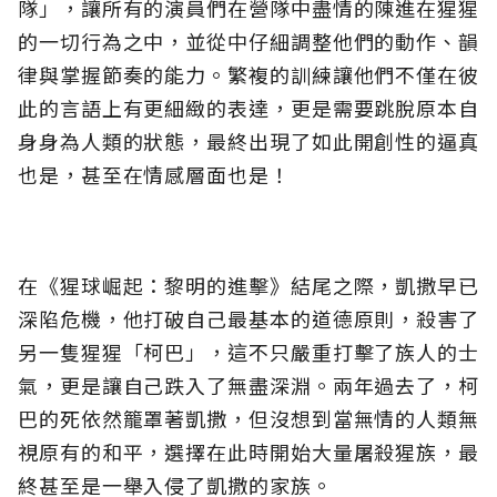
隊」，讓所有的演員們在營隊中盡情的陳進在猩猩
的一切行為之中，並從中仔細調整他們的動作、韻
律與掌握節奏的能力。繁複的訓練讓他們不僅在彼
此的言語上有更細緻的表達，更是需要跳脫原本自
身身為人類的狀態，最終出現了如此開創性的逼真
也是，甚至在情感層面也是！
在《猩球崛起：黎明的進擊》結尾之際，凱撒早已
深陷危機，他打破自己最基本的道德原則，殺害了
另一隻猩猩「柯巴」，這不只嚴重打擊了族人的士
氣，更是讓自己跌入了無盡深淵。兩年過去了，柯
巴的死依然籠罩著凱撒，但沒想到當無情的人類無
視原有的和平，選擇在此時開始大量屠殺猩族，最
終甚至是一舉入侵了凱撒的家族。