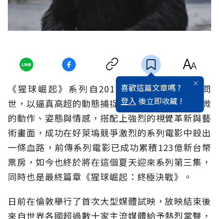
喜歡這篇文章嗎 ?
《猩球崛起》系列自2011年由福斯影片重啟問
登入
後立即收藏 !
世，以逼真高超的動態捕捉技術紀錄演員們最細微
的動作、姿態與情感，搭配上強烈的視覺革新與藝
術畫面，成功在好萊塢競爭激烈的系列電影中殺出
一條血路，前傳系列電影已成功累積123億新台幣
票房，如今也終於將在這個夏天迎來系列第三集，
同時也是最終篇章《猩球崛起：終極決戰》。
日前在倫敦舉行了首次大型媒體試映，放映結束後
來自世界各國超過數十家主流媒體給予熱烈掌聲，