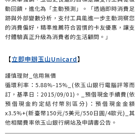
動回饋，進化為「主動預測」。「透過即時消費足
跡與外部變數分析，支付工具能進一步主動洞察您
的消費偏好，精準推薦符合習慣的卡友優惠，讓支
付體驗真正升級為消費者的生活顧問。」
【
立即申辦玉山Unicard
】
謹慎理財_信用無價
循環利率：5.88%-15%_(依玉山銀行電腦評等而
訂，基準日：2015/09/01)。_預借現金手續費(依
預借現金約定結付幣別區分)：預借現金金額
x3.5%+(新臺幣150元/5美元/550日圓/4歐元)_其
他相關費率依玉山銀行網站及申請書公告。