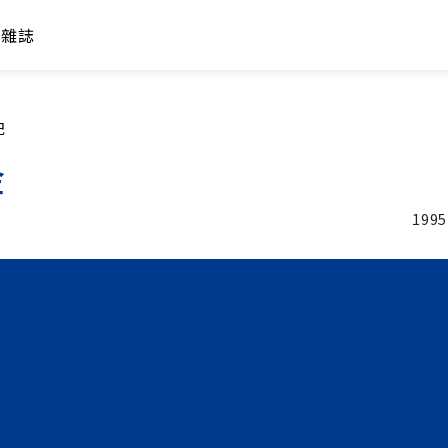
年雜誌
紀
金
1995
加入追蹤