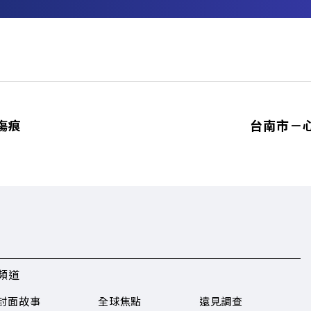
務
傷痕
台南市－
頻道
封面故事
全球焦點
遠見調查