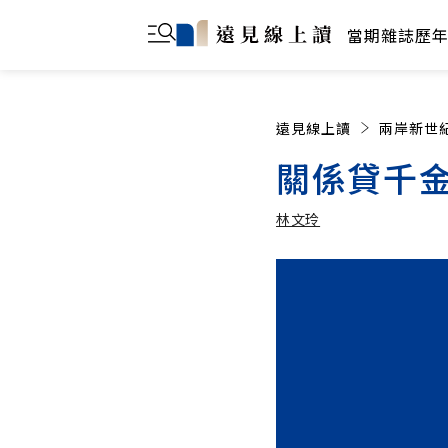
當期雜誌
歷
遠見線上讀
兩岸新世
關係貸千
林文玲
林文玲