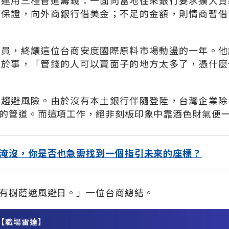
他運用三種管道籌錢：一面向當地往來銀行要求擴大貸
作保證，向外商銀行借美金；不足的金額，則情商暫借
動員，終讓這位台商安度國際原料市場動盪的一年。他
濟於事，「管錢的人可以賣面子的地方太多了，憑什麼
為趨避風險。由於沒有本土銀行伴隨登陸，台灣企業除
的管道。而這項工作，絕非刻板印象中靠酒色財氣便
淹沒，你是否也急需找到一個指引未來的座標？
有樹蔭遮風避日。」一位台商總結。
【職場雷達】