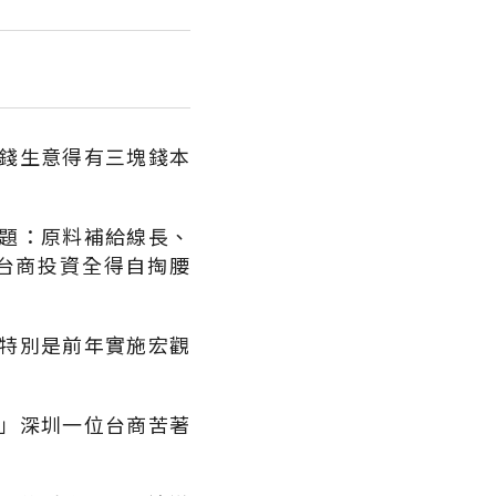
錢生意得有三塊錢本
題：原料補給線長、
台商投資全得自掏腰
特別是前年實施宏觀
」深圳一位台商苦著