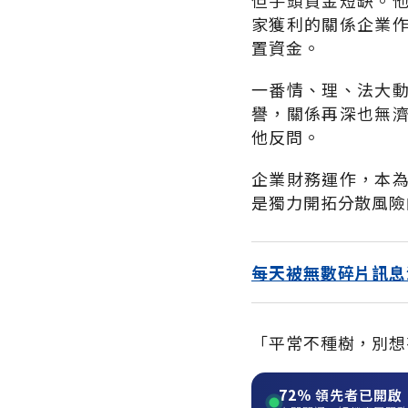
但手頭資金短缺。
家獲利的關係企業
置資金。
一番情、理、法大
譽，關係再深也無
他反問。
企業財務運作，本
是獨力開拓分散風險
每天被無數碎片訊息
「平常不種樹，別想
72%
領先者已開啟