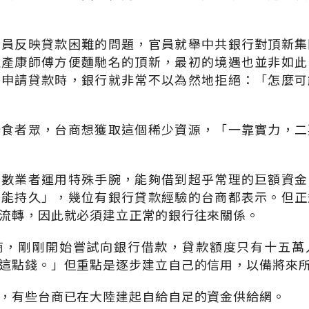
官員反映貸款困難的問題，官員就舉中共銀行對頂新集
生產康師傅方便麵馳名的頂新，最初的境遇也並非如此
們申請貸款時，銀行就非常不以為然地拒絕：「怎麼可
分食者眾，台商想獲取這個稀少資源，「一靠實力，二
少數業者運用特殊手腕，能夠借到超乎常理的巨額資金
可能持久」，幾位有銀行貸款經驗的台商都表示。但正
流轉，因此就必須建立正常的銀行往來關係。
商，剛剛開始嘗試向銀行借款，貸款額度只有十五萬
這點錢。」但重點是逐步建立自己的信用，以備將來
，有些台商已在大陸建起自給自足的資金供給網。