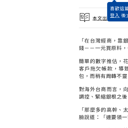
喜歡這篇
登入
後
本文出自 1995
「在台灣經商，靠
錢－－一元買原料，
簡單的數字推估，
客戶拖欠帳款，導
包，而稍有周轉不靈
對海外台商而言，
調控、緊縮銀根之後
「那麼多的高幹、
臉說道：「連要領一