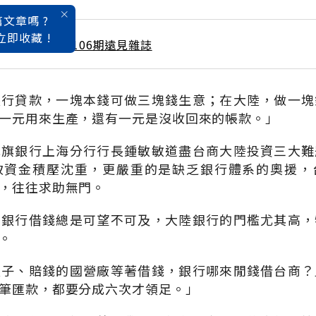
文章嗎 ?
立即收藏 !
 / 4月號雜誌 第106期遠見雜誌
銀行貸款，一塊本錢可做三塊錢生意；在大陸，做一塊
一元用來生產，還有一元是沒收回來的帳款。」
花旗銀行上海分行行長鍾敏敏道盡台商大陸投資三大難
致資金積壓沈重，更嚴重的是缺乏銀行體系的奧援，
，往往求助無門。
向銀行借錢總是可望不可及，大陸銀行的門檻尤其高，
。
太子、賠錢的國營廠等著借錢，銀行哪來閒錢借台商？
筆匯款，都要分成六次才領足。」