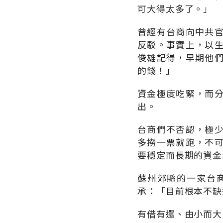
可大得太多了。」
曾經有台商向中共
反駁。事實上，以
俊雄記得，早期他
的錢！」
資金極度吃緊，而
出。
台商們不否認，極
多撈一票就跑，不
要穩定而長期的資金
蘇州郊縣的一家台
承：「目前根本不缺
有借有還、由小而大