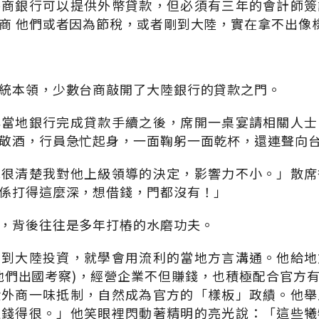
外商銀行可以提供外幣貸款，但必須有三年的會計師簽
商 他們或者因為節稅，或者剛到大陸，實在拿不出像
統本領，少數台商敲開了大陸銀行的貸款之門。
與當地銀行完成貸款手續之後，席開一桌宴請相關人士
敬酒，行員急忙起身，一面鞠躬一面乾杯，還連聲向
他很清楚我對他上級領導的決定，影響力不小。」散席
係打得這麼深，想借錢，門都沒有！」
，背後往往是多年打樁的水磨功夫。
剛到大陸投資，就學會用流利的當地方言溝通。他給地
他們出國考察)，經營企業不但賺錢，也積極配合官方
般外商一味抵制，自然成為官方的「樣板」政績。他舉
值錢得很。」他笑眼裡閃動著精明的亮光說：「這些犧