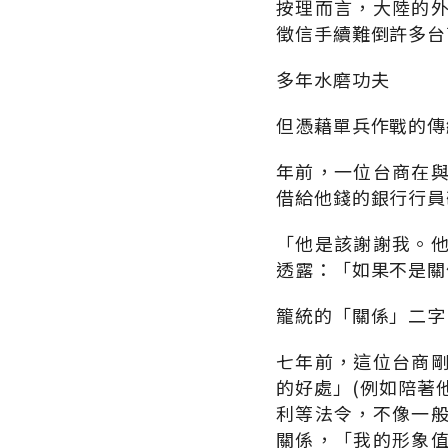
按理而言，大陸的
徵信手續難倒許多台
多年水磨功夫
但憑藉單兵作戰的傳
年前，一位台商在
借給他錢的銀行行員
「他是該謝謝我。
透露：「如果不是關
籠統的「關係」二字
七年前，這位台商
的好處」(例如陪著
利等法令，不像一
關係，「我的形象