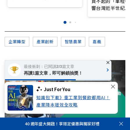
買不起的「單程機
錄
響台灣近半世紀思
企業轉型
產業創新
智慧農業
嘉義
×
最後衝刺：已閱讀2/3篇文章
再讀1篇文章，即可解鎖抽獎！
Just For You
知識包下載》重工業到餐飲都用AI！
產業降本增效全攻略
40 週年盛大開啟！享限定優惠與獨家好禮