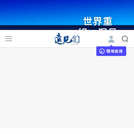
世界重
組・洞見
未來 與
世界領袖
職場雷達
同行