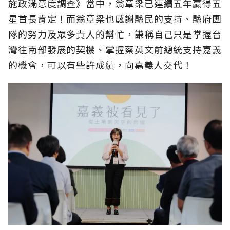
施政滿意度調查》當中，翁章梁已連續五年贏得五
星首長肯定！而翁章梁也感謝縣民的支持、縣府團
隊的努力及眾多貴人的幫忙，謙稱自己只是掌握台
灣往南部發展的契機、掌握蔡英文前總統支持嘉義
的機會，可以有些許成績，向嘉義人交代！