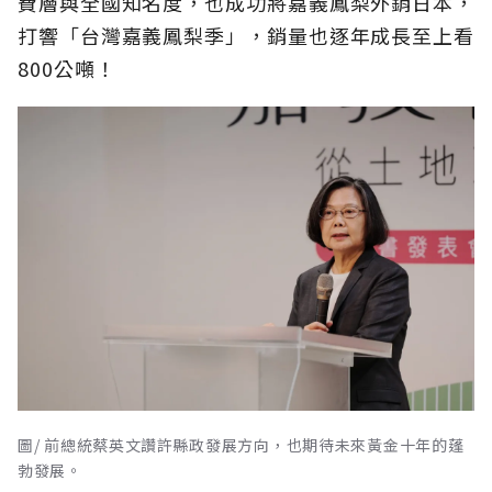
費層與全國知名度，也成功將嘉義鳳梨外銷日本，
打響「台灣嘉義鳳梨季」，銷量也逐年成長至上看
800公噸！
圖/ 前總統蔡英文讚許縣政發展方向，也期待未來黃金十年的蓬
勃發展。