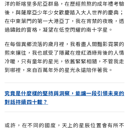
洋的新喀里多尼亞群島，在歷經煎熬的成年禮考驗
後，與薩摩亞少年少女歡慶踏入大人世界的慶典；
在中東葉門的第一大港亞丁，我在宵禁的夜晚，透
過鏽蝕的窗格，凝望在低空閃耀的南十字星。
在每個異鄉流落的歲月裡，我看盡人間豔影霓裳的
熙來攘往，我也感受了隱藏在燈紅酒綠背後的人情
冷暖，只有童年的星光，依舊緊緊相隨，不管我走
到哪裡，來自百萬年外的星光永遠陪伴著我。
究竟是什麼樣的堅持與洞察，能讓一段引領未來的
對話持續四十載？
或許，在不同的國度，天上的星辰位置會有所不