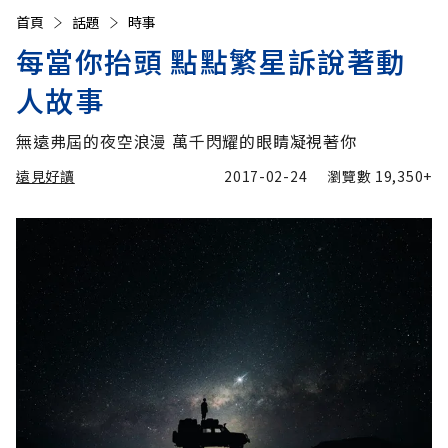
首頁
話題
時事
每當你抬頭 點點繁星訴說著動
人故事
無遠弗屆的夜空浪漫 萬千閃耀的眼睛凝視著你
遠見好讀
2017-02-24
瀏覽數
19,350+