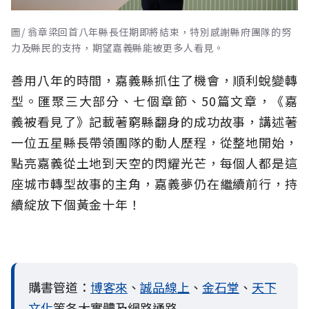
圖/ 翁章梁回首八年縣長任期即將結束，特別感謝縣府團隊的努
力及縣民的支持，期望嘉義縣能被更多人看見。
善用八年的時間，嘉義縣抓住了機會，順利蛻變轉
型。匯聚三大部分、七個章節、50篇文章，《嘉
義被看見了》記載著窮縣翻身的成功故事，講述著
一位五星縣長帶領團隊的動人歷程，從整地開始，
點亮嘉義從土地到天空的閃耀光芒，每個人都是這
座城市轉型故事的主角，嘉義夢仍在繼續前行，持
續綻放下個黃金十年！
購書管道：
博客來
、
誠品線上
、
金石堂
、
天下
文化
等各大實體及網路通路