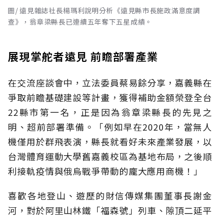
圖/ 遠見雜誌社長楊瑪利說明分析《遠見縣市長施政滿意度調
查》，翁章梁縣長已連續五年奪下五星成績。
展現掌舵者遠見 前瞻部署產業
在交流座談會中，立法委員蔡易餘分享，嘉義縣在
爭取前瞻基礎建設等計畫，獲得補助金額榮登全台
22縣市第一名，正是因為翁章梁縣長的先見之
明、超前部署準備。「例如早在2020年，當無人
機僅用於群飛表演，縣長就看好未來產業發展，以
台灣體育運動大學舊嘉義校區為基地布局，之後順
利接軌疫情與俄烏戰爭帶動的龐大應用商機！」
喜歡各地登山、遊歷的財信傳媒集團董事長謝金
河，對於阿里山林鐵「福森號」列車、隙頂二延平