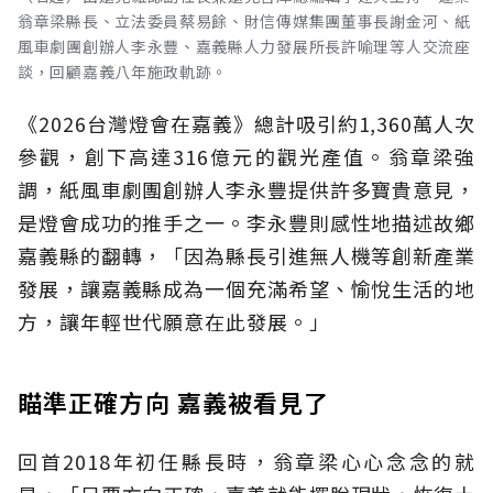
翁章梁縣長、立法委員蔡易餘、財信傳媒集團董事長謝金河、紙
風車劇團創辦人李永豐、嘉義縣人力發展所長許喻理等人交流座
談，回顧嘉義八年施政軌跡。
《2026台灣燈會在嘉義》總計吸引約1,360萬人次
參觀，創下高達316億元的觀光產值。翁章梁強
調，紙風車劇團創辦人李永豐提供許多寶貴意見，
是燈會成功的推手之一。李永豐則感性地描述故鄉
嘉義縣的翻轉，「因為縣長引進無人機等創新產業
發展，讓嘉義縣成為一個充滿希望、愉悅生活的地
方，讓年輕世代願意在此發展。」
瞄準正確方向 嘉義被看見了
回首2018年初任縣長時，翁章梁心心念念的就