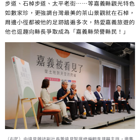
步道、石棹步道、太平老街……等嘉義縣觀光特色
如數家珍，更強調台灣最美的茶山景觀就在石棹，
周邊小徑都被他的足跡踏遍多次，熱愛嘉義旅遊的
他也逗趣向縣長爭取成為「嘉義縣榮譽縣民！」
（右起）由遠見雜誌副社長兼遠見智庫總編輯李建興主持，邀集