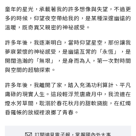
童年的星光，承載著我的許多想像與失望，不過更
多的時候，仰望夜空帶給我的，是某種深邃幽遠的
溫暖，既奇異又親密的神祕感受。
許多年後，我逐漸明白，當時仰望星空，那份讓我
夢寐縈懷的神祕感受，是幽遠亙常的「永恆」，是
開闊浩瀚的「無垠」，是身而為人，第一次對時間
與空間的超驗探索。
許多年後，我離開了家，踏入充滿功利算計、平凡
庸碌的現實人生。這段輕浮荒唐歲月中，我流連在
煙水芳草間，耽溺於春花秋月的甜軟旖旎，在紅燭
昏羅帳的放縱裡浪擲了青春。
訂閱遠見電子報，掌握國內外大事