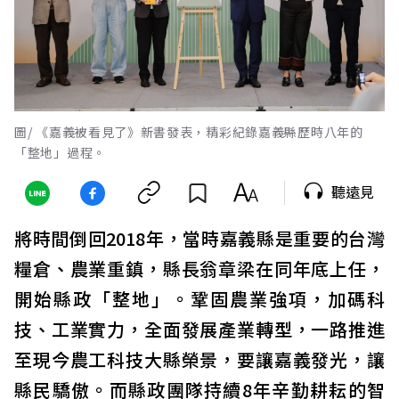
圖/ 《嘉義被看見了》新書發表，精彩紀錄嘉義縣歷時八年的
「整地」過程。
聽遠見
將時間倒回2018年，當時嘉義縣是重要的台灣
糧倉、農業重鎮，縣長翁章梁在同年底上任，
開始縣政「整地」。鞏固農業強項，加碼科
技、工業實力，全面發展產業轉型，一路推進
至現今農工科技大縣榮景，要讓嘉義發光，讓
縣民驕傲。而縣政團隊持續8年辛勤耕耘的智