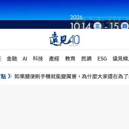
章
特輯
文章
大學升學、職涯攻略
遠
際
金融
AI
科技
產經
教育
民調
ESG
遠見線
國際
更
縣市施政調查全解析
金融
單
民調
盲點
如果隨便刷手機就能變厲害，為什麼大家還在為了
產經
電
好享生活
獨
專欄