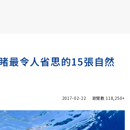
書6選3 特價 3,980 元
睹最令人省思的15張自然
2017-02-22
瀏覽數
118,250+