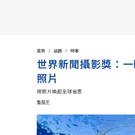
【遠見40週年慶】訂《遠見》贈實用家電3選1+暢銷好
首頁
話題
時事
世界新聞攝影獎：一
照片
用照片喚起全球省思
魯皓平
加入追蹤
魯皓平