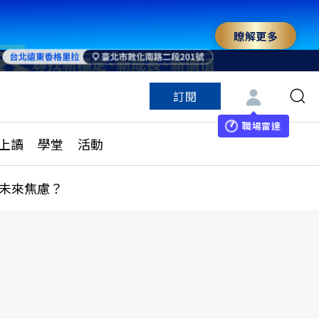
瞭解更多
訂閱
特色頻道
訂閱
見線上讀
ESG遠見
職場雷達
上讀
學堂
活動
多訂閱方案
城市學
刊購買
健康遠見
未來焦慮？
子報訂閱
華人精英論壇
享知識包
領導影響力學院