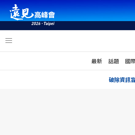
文
最新
最新
話題
國
雜誌目錄
活動
話題
AI
破除資訊
學堂
專題報導
科技
教育
遠見ON AIR
影音
合作