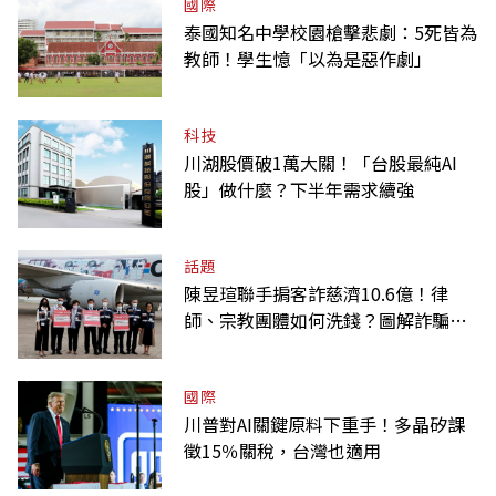
國際
泰國知名中學校園槍擊悲劇：5死皆為
教師！學生憶「以為是惡作劇」
科技
川湖股價破1萬大關！「台股最純AI
股」做什麼？下半年需求續強
話題
陳昱瑄聯手掮客詐慈濟10.6億！律
師、宗教團體如何洗錢？圖解詐騙關
係網
國際
川普對AI關鍵原料下重手！多晶矽課
徵15％關稅，台灣也適用