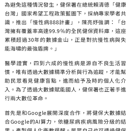
為避免這種情況發生，健保署在總統賴清德「健康
台灣」國家希望工程政策藍圖下，採納專家學者共
識，推出「慢性病888計畫」，陳亮妤強調：「台
灣擁有覆蓋率高達99.9％的全民健保資料庫，這座
累積超過30年的數據金山，正是對抗慢性病與失
能海嘯的最強盾牌。」
醫學證實，四到六成的慢性病是源自不良生活習
慣，唯有透過大數據精準分析與行為追蹤，才能幫
助民眾看見健康盲點，進而給予及時的個人化介
入。為了透過大數據賦能國人，健保署也正著手進
行兩大數位革命。
首先是和Google展開深度合作，將健保大數據結
合Google的AI算力，依糖尿病疾病風險分級的結
果，產製個人化衛教提醒。民眾自己也可透過健保