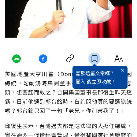
喜歡這篇文章嗎 ?
美國地產大亨川普（Donald Trump）選上美國
登入
後立即收藏 !
總統，勾動鴻海集團董事長郭台銘跨商從政的念
頭，想要起而效之？台開集團董事長邱復生昨天透
露，日前他遇到郭台銘時，曾詢問他真的要選總統
嗎？郭台銘只回了一句「老兄，你別害我了！」
邱復生表示，台灣過去都是唸法律的人擔任總統，
實在需要一個懂經營管理、懂得替國家社會賺錢的