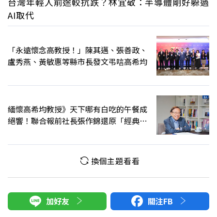
台灣年輕人前途較抗跌？林宜敬：半導體剛好躲過
AI取代
「永遠懷念高教授！」陳其邁、張善政、
盧秀燕、黃敏惠等縣市長發文弔唁高希均
緬懷高希均教授》天下哪有白吃的午餐成
絕響！聯合報前社長張作錦還原「經典名
言」由來
換個主題看看
加好友
關注FB