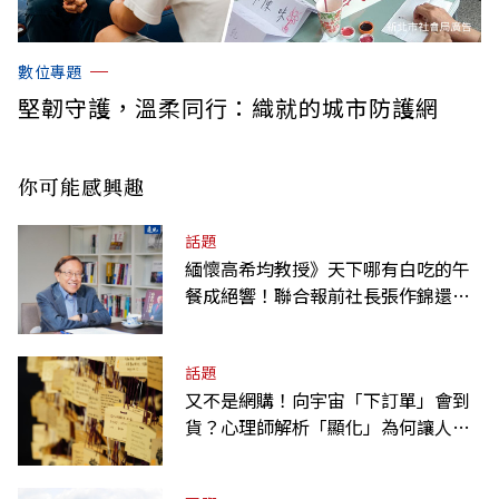
數位專題
堅韌守護，溫柔同行：織就的城市防護網
你可能感興趣
話題
緬懷高希均教授》天下哪有白吃的午
餐成絕響！聯合報前社長張作錦還原
「經典名言」由來
話題
又不是網購！向宇宙「下訂單」會到
貨？心理師解析「顯化」為何讓人無
法自拔