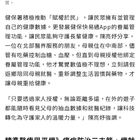
質。
健保署積極推動「賦權於民」，讓民眾擁有並管理
自己的健康數據。更發展健保快易通App的眷屬管
理功能，讓民眾能夠守護長輩健康。陳亮妤分享，
一位在北部醫界服務的朋友，母親住在中南部，儘
管有吃藥控制血糖、血壓，但直到母親授權他綁定
眷屬管理功能，他才驚覺數值極不理想，立刻請假
返鄉陪同母親就醫、重新調整生活習慣與藥物，才
讓母親重拾健康。
「只要透過家人授權，無論距離多遠，在外的遊子
都能隨時看見父母的抽血數據和就醫紀錄，讓科技
轉化為守護家人的溫暖力量，」陳亮妤強調。
精準醫療與平權》癌症防治三支箭，織就