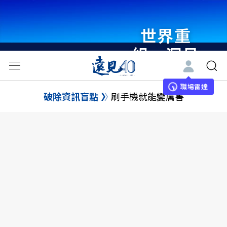
世界重
組・洞見
未來 與
世界領袖
職場雷達
破除資訊盲點
刷手機就能變厲害
同行