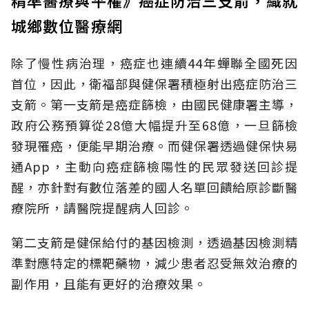
城鄉數位醫療網
除了慢性病治理，癌症也連續44年蟬聯全國死因
首位，因此，衛福部與健保署積極射出癌症防治三
支箭。第一支箭是癌症篩檢，由國民健康署主導，
政府公務預算從28億大幅提升至68億，一旦篩檢
發現罹癌，便能早期治療。而健保署透過健保快易
通App，主動向癌症篩檢陽性的民眾發送回診提
醒，亦針對有數位落差的國人名單回饋給原診斷醫
療院所，請醫院提醒病人回診。
第二支箭是健保給付的基因檢測，透過基因檢測精
準對應特定的標靶藥物，減少患者忍受無效治療的
副作用，且能有更好的治療效果。