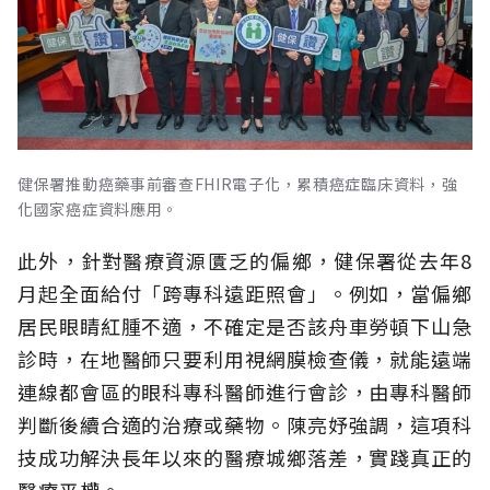
健保署推動癌藥事前審查FHIR電子化，累積癌症臨床資料，強
化國家癌症資料應用。
此外，針對醫療資源匱乏的偏鄉，健保署從去年8
月起全面給付「跨專科遠距照會」。例如，當偏鄉
居民眼睛紅腫不適，不確定是否該舟車勞頓下山急
診時，在地醫師只要利用視網膜檢查儀，就能遠端
連線都會區的眼科專科醫師進行會診，由專科醫師
判斷後續合適的治療或藥物。陳亮妤強調，這項科
技成功解決長年以來的醫療城鄉落差，實踐真正的