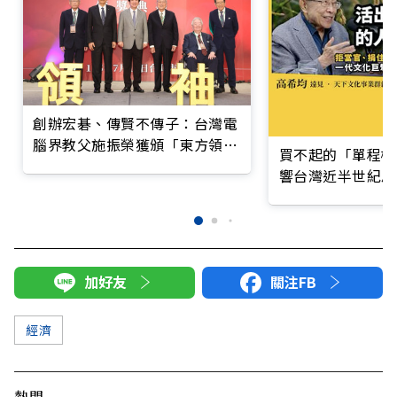
創辦宏碁、傳賢不傳子：台灣電
腦界教父施振榮獲頒「東方領袖
買不起的「單程機
人物」
響台灣近半世紀思
加好友
關注FB
經濟
熱門