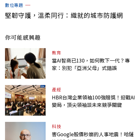
數位專題
堅韌守護，溫柔同行：織就的城市防護網
你可能感興趣
教育
當AI智商已130，如何教下一代？專
家：別犯「亞洲父母」式錯誤
產經
HBR台灣企業領袖100強贈獎！迎戰AI
變局，頂尖領袖談未來競爭關鍵
科技
害Google股價秒崩的人事地震！哈薩