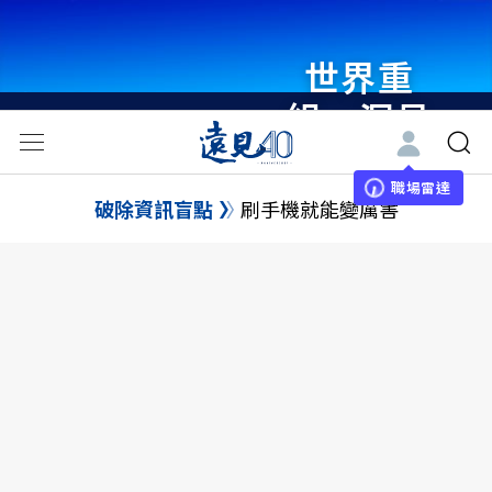
世界重
組・洞見
未來 與
世界領袖
職場雷達
破除資訊盲點
刷手機就能變厲害
同行