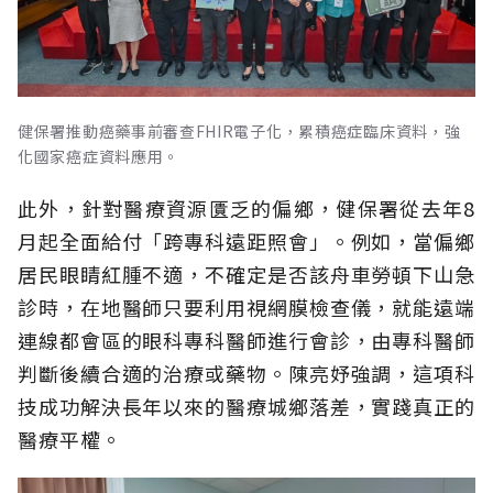
健保署推動癌藥事前審查FHIR電子化，累積癌症臨床資料，強
化國家癌症資料應用。
此外，針對醫療資源匱乏的偏鄉，健保署從去年8
月起全面給付「跨專科遠距照會」。例如，當偏鄉
居民眼睛紅腫不適，不確定是否該舟車勞頓下山急
診時，在地醫師只要利用視網膜檢查儀，就能遠端
連線都會區的眼科專科醫師進行會診，由專科醫師
判斷後續合適的治療或藥物。陳亮妤強調，這項科
技成功解決長年以來的醫療城鄉落差，實踐真正的
醫療平權。