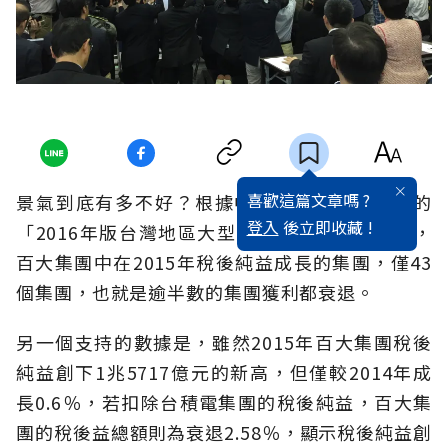
喜歡這篇文章嗎 ?
景氣到底有多不好？根據中華徵信所最新公佈的
登入
後立即收藏 !
「2016年版台灣地區大型集團研究」調查指出，
百大集團中在2015年稅後純益成長的集團，僅43
個集團，也就是逾半數的集團獲利都衰退。
另一個支持的數據是，雖然2015年百大集團稅後
純益創下1兆5717億元的新高，但僅較2014年成
長0.6％，若扣除台積電集團的稅後純益，百大集
團的稅後益總額則為衰退2.58％，顯示稅後純益創