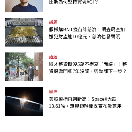
比斯為何堅持實現AGI？
話題
假採購BNT疫苗詐慈濟！調查局查扣
嫌犯財產逾10億元，慈濟也發聲明
話題
徵才薪資擬沒5萬不得寫「面議」！薪
資揭露門檻7年沒調，勞動部下一步？
國際
美股道指再創新高！SpaceX大跌
13.61%，無畏鉅額開支宣布獨家用輝
達