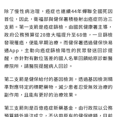
除了慢性病治理，癌症也連續44年蟬聯全國死因
首位，因此，衛福部與健保署積極射出癌症防治三
支箭。第一支箭是癌症篩檢，由國民健康署主導，
政府公務預算從28億大幅提升至68億，一旦篩檢
發現罹癌，便能早期治療。而健保署透過健保快易
通App，主動向癌症篩檢陽性的民眾發送回診提
醒，亦針對有數位落差的國人名單回饋給原診斷醫
療院所，請醫院提醒病人回診。
第二支箭是健保給付的基因檢測，透過基因檢測精
準對應特定的標靶藥物，減少患者忍受無效治療的
副作用，且能有更好的治療效果。
第三支箭則是百億癌症新藥基金，由行政院以公務
預算額外挹注成立，不佔用原有的健保總額，目前