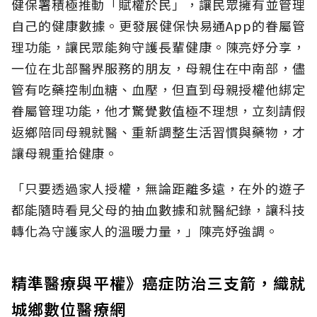
健保署積極推動「賦權於民」，讓民眾擁有並管理
自己的健康數據。更發展健保快易通App的眷屬管
理功能，讓民眾能夠守護長輩健康。陳亮妤分享，
一位在北部醫界服務的朋友，母親住在中南部，儘
管有吃藥控制血糖、血壓，但直到母親授權他綁定
眷屬管理功能，他才驚覺數值極不理想，立刻請假
返鄉陪同母親就醫、重新調整生活習慣與藥物，才
讓母親重拾健康。
「只要透過家人授權，無論距離多遠，在外的遊子
都能隨時看見父母的抽血數據和就醫紀錄，讓科技
轉化為守護家人的溫暖力量，」陳亮妤強調。
精準醫療與平權》癌症防治三支箭，織就
城鄉數位醫療網