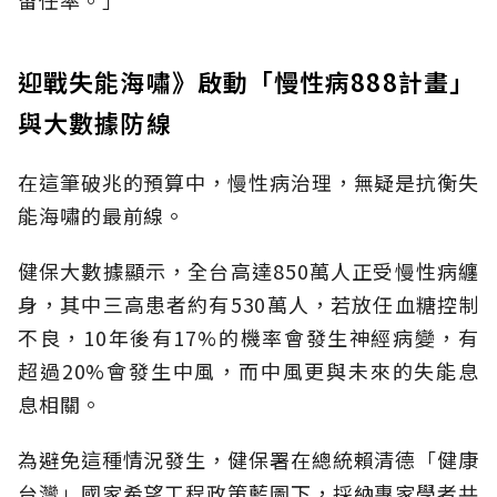
迎戰失能海嘯》啟動「慢性病888計畫」
與大數據防線
在這筆破兆的預算中，慢性病治理，無疑是抗衡失
能海嘯的最前線。
健保大數據顯示，全台高達850萬人正受慢性病纏
身，其中三高患者約有530萬人，若放任血糖控制
不良，10年後有17%的機率會發生神經病變，有
超過20%會發生中風，而中風更與未來的失能息
息相關。
為避免這種情況發生，健保署在總統賴清德「健康
台灣」國家希望工程政策藍圖下，採納專家學者共