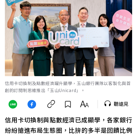
信用卡切換制及點數經濟躍升顯學，玉山銀行團隊以客製化與首
創的訂閱制思維推出「玉山Unicard」。
聽遠見
信用卡切換制與點數經濟已成顯學，各家銀行
紛紛搶進布局生態圈，比拚的多半是回饋比例