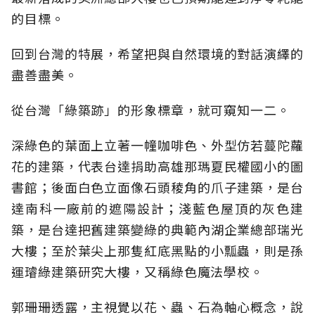
的目標。
回到台灣的特展，希望把與自然環境的對話演繹的
盡善盡美。
從台灣「綠築跡」的形象標章，就可窺知一二。
深綠色的葉面上立著一幢咖啡色、外型仿若蔓陀蘿
花的建築，代表台達捐助高雄那瑪夏民權國小的圖
書館；後面白色立面像石頭稜角的爪子建築，是台
達南科一廠前的遮陽設計；淺藍色屋頂的灰色建
築，是台達把舊建築變綠的典範內湖企業總部瑞光
大樓；至於葉尖上那隻紅底黑點的小瓢蟲，則是孫
運璿綠建築研究大樓，又稱綠色魔法學校。
郭珊珊透露，主視覺以花、蟲、石為軸心概念，說