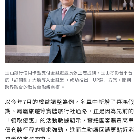
玉山銀行信用卡暨支付金融處處長張正志提到，玉山將影音平台
的「訂閱制」大膽導入金融業 ，成功推出「UP選」方案，開創
跨界融合的數位金融新商模 。
以今年7月的權益調整為例，名單中新增了喜鴻假
期、鳳凰旅遊等實體旅行社通路，正是因為先前的
「領取優惠」的活動數據顯示，實體團客購買高單
價套裝行程的需求強勁，進而主動讓回饋更貼近消
費者的實際需求。