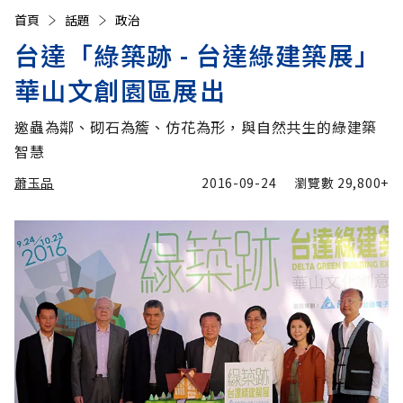
首頁
話題
政治
台達「綠築跡 - 台達綠建築展」
華山文創園區展出
邀蟲為鄰、砌石為簷、仿花為形，與自然共生的綠建築
智慧
蕭玉品
2016-09-24
瀏覽數
29,800+