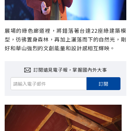
展場的綠色廊道裡，將錯落著台達22座綠建築模
型，彷彿置身森林，再加上灑落而下的自然光，剛
好和華山強烈的文創能量和設計感相互輝映。
訂閱遠見電子報，掌握國內外大事
訂閱