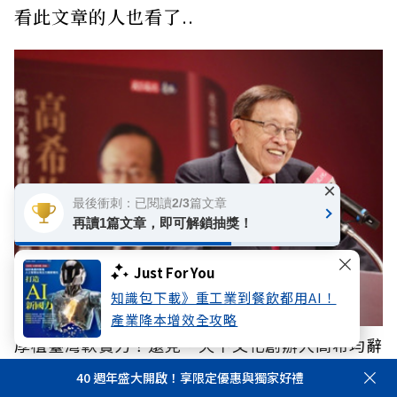
看此文章的人也看了..
×
最後衝刺：已閱讀2/3篇文章
再讀1篇文章，即可解鎖抽獎！
Just For You
知識包下載》重工業到餐飲都用AI！
產業降本增效全攻略
厚植臺灣軟實力！遠見‧天下文化創辦人高希均辭
世，文化部將呈請總統明令褒揚
40 週年盛大開啟！享限定優惠與獨家好禮