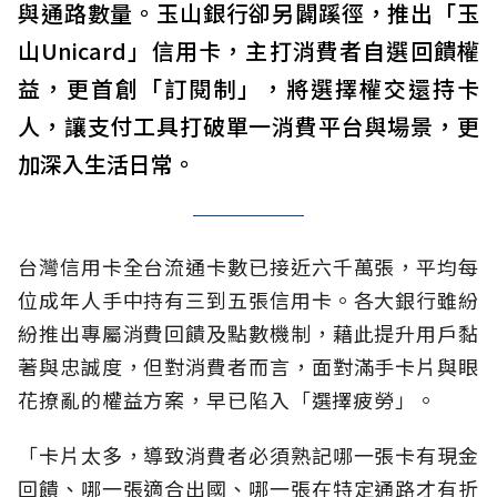
與通路數量。玉山銀行卻另闢蹊徑，推出「玉
山Unicard」信用卡，主打消費者自選回饋權
益，更首創「訂閱制」，將選擇權交還持卡
人，讓支付工具打破單一消費平台與場景，更
加深入生活日常。
台灣信用卡全台流通卡數已接近六千萬張，平均每
位成年人手中持有三到五張信用卡。各大銀行雖紛
紛推出專屬消費回饋及點數機制，藉此提升用戶黏
著與忠誠度，但對消費者而言，面對滿手卡片與眼
花撩亂的權益方案，早已陷入「選擇疲勞」。
「卡片太多，導致消費者必須熟記哪一張卡有現金
回饋、哪一張適合出國、哪一張在特定通路才有折