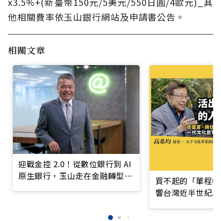
x3.5%+(新臺幣150元/5美元/550日圓/4歐元)_其
他相關費率依玉山銀行網站及申請書公告。
相關文章
迎戰金控 2.0！從數位銀行到 AI
原生銀行，玉山走在金融轉型最
買不起的「單程機
前線
響台灣近半世紀思