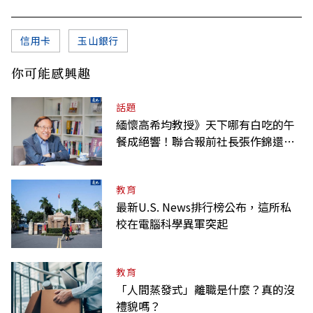
信用卡
玉山銀行
你可能感興趣
話題
緬懷高希均教授》天下哪有白吃的午
餐成絕響！聯合報前社長張作錦還原
「經典名言」由來
教育
最新U.S. News排行榜公布，這所私
校在電腦科學異軍突起
教育
「人間蒸發式」離職是什麼？真的沒
禮貌嗎？