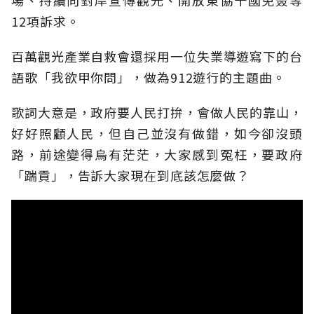
場、持續向對岸宣傳觀光、開放東協十國免簽等
12項訴求。
百萬觀光產業自救會還採用一位失業導遊寫下的台
語歌「我欲甲你問」，做為912遊行的主題曲。
歌詞大意是，政府要人民打拚，會做人民的靠山，
好好照顧人民，但自己並沒有做錯，如今卻沒頭
路，前途變得烏有茫茫，大家感到冤枉，要政府
「踹貢」，告訴大家現在到底該怎麼做？