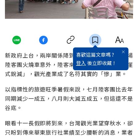
喜歡這篇文章嗎 ?
新政府上台，兩岸關係降到冰點，再加上七月一場
登入
後立即收藏 !
陸客團火燒車意外，陸客來台人數被形容為「斷崖
式銳減」，觀光產業成了名符其實的「慘」業。
以指標性的旅遊旺季暑假來說，七月陸客團比去年
同期減少一成五，八月則大減五成五，但這還不是
谷底。
眼看十一長假即將到來，台灣觀光業望穿秋水，卻
只盼到傳來華東旅行社業績至少腰斬的消息，業者