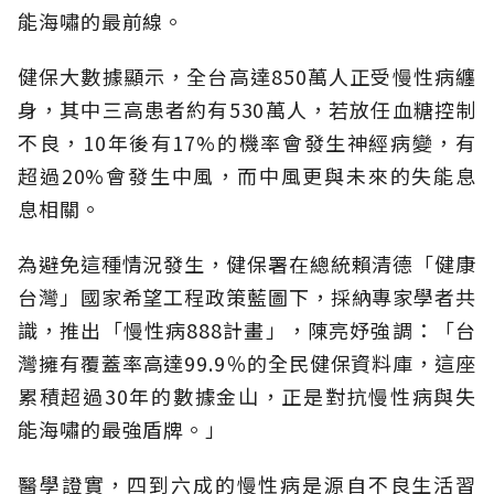
能海嘯的最前線。
健保大數據顯示，全台高達850萬人正受慢性病纏
身，其中三高患者約有530萬人，若放任血糖控制
不良，10年後有17%的機率會發生神經病變，有
超過20%會發生中風，而中風更與未來的失能息
息相關。
為避免這種情況發生，健保署在總統賴清德「健康
台灣」國家希望工程政策藍圖下，採納專家學者共
識，推出「慢性病888計畫」，陳亮妤強調：「台
灣擁有覆蓋率高達99.9％的全民健保資料庫，這座
累積超過30年的數據金山，正是對抗慢性病與失
能海嘯的最強盾牌。」
醫學證實，四到六成的慢性病是源自不良生活習