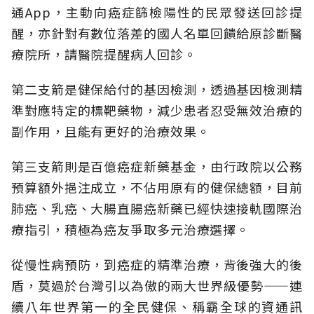
通App，主動向癌症篩檢陽性的民眾發送回診提
醒，亦針對有數位落差的國人名單回饋給原診斷醫
療院所，請醫院提醒病人回診。
第二支箭是健保給付的基因檢測，透過基因檢測精
準對應特定的標靶藥物，減少患者忍受無效治療的
副作用，且能有更好的治療效果。
第三支箭則是百億癌症新藥基金，由行政院以公務
預算額外挹注成立，不佔用原有的健保總額，目前
肺癌、乳癌、大腸直腸癌新藥已經快速接軌國際治
療指引，積極為癌友爭取多元治療選擇。
從慢性病預防，到癌症的精準治療，背後強大的後
盾，莫過於台灣引以為傲的兩大世界級優勢——連
續八年世界第一的全民健保、稱霸全球的資通訊