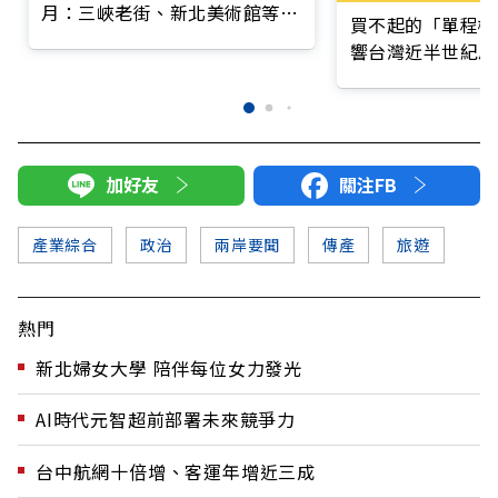
月：三峽老街、新北美術館等沿
買不起的「單程機
線10大必玩景點
響台灣近半世紀思
加好友
關注FB
產業綜合
政治
兩岸要聞
傳產
旅遊
熱門
新北婦女大學 陪伴每位女力發光
AI時代元智超前部署未來競爭力
台中航網十倍增、客運年增近三成