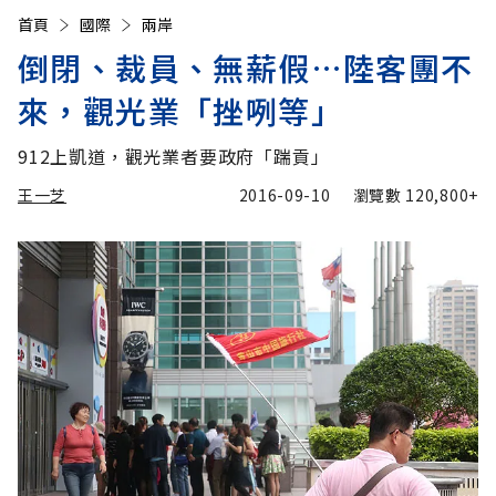
首頁
國際
兩岸
倒閉、裁員、無薪假…陸客團不
來，觀光業「挫咧等」
912上凱道，觀光業者要政府「踹貢」
王一芝
2016-09-10
瀏覽數
120,800+