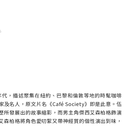
0年代，描述聚集在紐約、巴黎和倫敦等地的時髦咖啡
名人，原文片名《Café Society》即是此意。伍
歷所發展出的故事縮影，而男主角傑西艾森柏格飾演
艾森柏格將角色愛叨絮又帶神經質的個性演出到味，