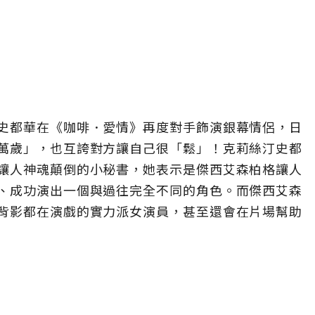
史都華在《咖啡．愛情》再度對手飾演銀幕情侶，日
萬歲」，也互誇對方讓自己很「鬆」！克莉絲汀史都
讓人神魂顛倒的小秘書，她表示是傑西艾森柏格讓人
、成功演出一個與過往完全不同的角色。而傑西艾森
背影都在演戲的實力派女演員，甚至還會在片場幫助