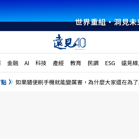
世界重組・洞見未
章
特輯
文章
大學升學、職涯攻略
遠
際
金融
AI
科技
產經
教育
民調
ESG
遠見線
國際
更
縣市施政調查全解析
金融
單
民調
盲點
如果隨便刷手機就能變厲害，為什麼大家還在為了
產經
電
好享生活
獨
專欄