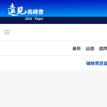
文
最新
最新
話題
國
雜誌目錄
活動
話題
AI
破除資訊
學堂
專題報導
科技
教育
遠見ON AIR
影音
合作