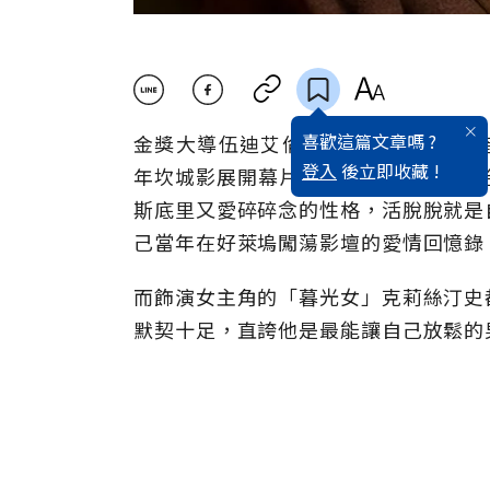
喜歡這篇文章嗎 ?
金獎大導伍迪艾倫以一年一部的穩定
登入
後立即收藏 !
年坎城影展開幕片，即將於8月26日
斯底里又愛碎碎念的性格，活脫脫就是
己當年在好萊塢闖蕩影壇的愛情回憶錄
而飾演女主角的「暮光女」克莉絲汀史
默契十足，直誇他是最能讓自己放鬆的