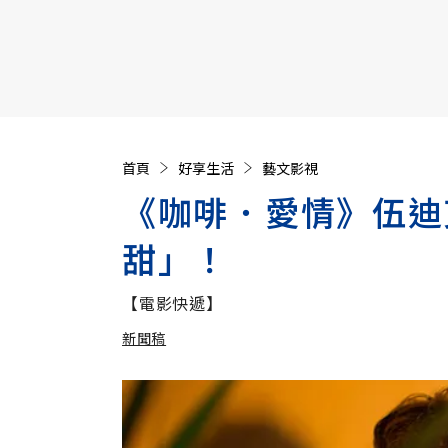
【遠見40週年慶】訂《遠見》贈實用家電3選1+暢銷好
首頁
好享生活
藝文影視
《咖啡．愛情》伍迪
甜」！
【電影快遞】
新聞稿
加入追蹤
新聞稿