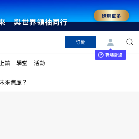
瞭解更多
來 與世界領袖同行
訂閱
特色頻道
訂閱
見線上讀
ESG遠見
職場雷達
上讀
學堂
活動
多訂閱方案
城市學
刊購買
健康遠見
未來焦慮？
子報訂閱
華人精英論壇
享知識包
領導影響力學院