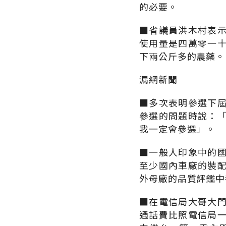
的必要。
■省議員洪木村表
使用量是四萬零一
下兩公斤多的農藥。
漏網新聞
■多次表明參選下
參選的問題時說：
我一定會參選」。
■一般人印象中的
至少國內車廠的裝
外母廠的品質評鑑中
■在電信局大哥大
通話費比照電信局