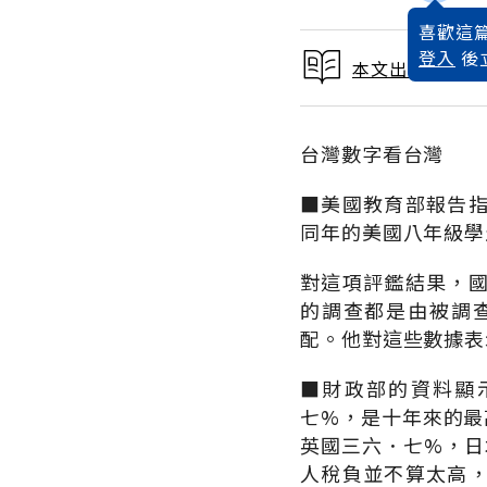
喜歡這篇
登入
後
本文出自 1994
台灣數字看台灣
■美國教育部報告
同年的美國八年級學
對這項評鑑結果，
的調查都是由被調
配。他對這些數據表
■財政部的資料顯
七%，是十年來的最
英國三六．七%，日
人稅負並不算太高