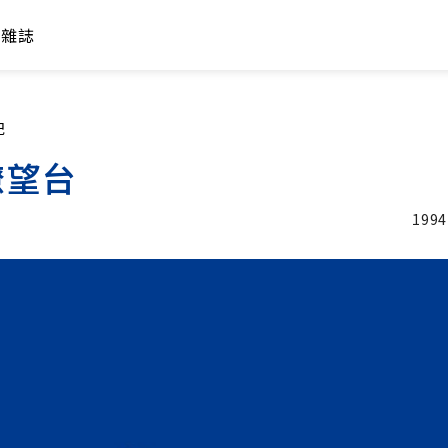
年雜誌
紀
瞭望台
1994
加入追蹤