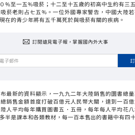
０%至一五%吸菸；十二至十五歲的初高中生約有三
生吸菸老則占七五%。一位外國專家警告，中國大陸若
現在的青少年將有五千萬死於與吸菸有關的疾病。
訂閱遠見電子報，掌握國內外大事
發布最新的資料顯示，一九九二年大陸銷售的圜書總量
來總銷售金額首度打破百億元人民幣大關，達到一百億
大陸人平均每年購買圖書五．五冊，每年每人平均花八
多半是課本和各類教材，每一百本售出的書籍中有四