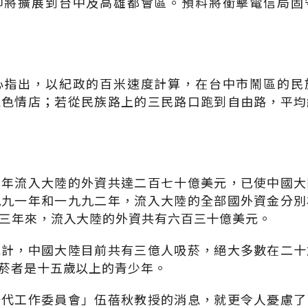
即將擴展到台中及高雄都會區。預料將衝擊電信局固
心指出，以紀政的百米速度計算，在台中市鬧區的民
家色情店；若從民族路上的三民路口跑到自由路，平均
去年流入大陸的外資共達二百七十億美元，已使中國大
九九一年和一九九二年，流入大陸的全部國外資金分別
三年來，流入大陸的外資共有六百三十億美元。
統計，中國大陸目前共有三億人吸菸，絕大多數在二十
菸者是十五歲以上的青少年。
一代工作委員會」伍蓓秋教授的消息，就更令人憂慮了