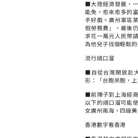
■大陸經濟發展，
能免。愈來愈多的
手好戲。廣州軍區
假勞務費」，最後
求花一萬元人民幣
為他兒子找個輕鬆的
流行順口溜
■自從台灣開放赴
形：「台胞呆胞，上
■前陣子到上海經
以下的順口溜可能
女廣州南海，四級美
香港數字看香港