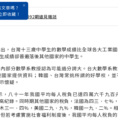
文章嗎 ?
立即收藏 !
 / 2月號雜誌 第092期遠見雜誌
指出，台灣十三歲中學生的數學成績比全球各大工業國
生成績卻普遍落後其他國家的中學生。
國內部分數學系教授認為可能過分誇大。台大數學系教
查國家提供資料；韓國、台灣常挑所謂的好學校，並
示懷疑。
示，八十一年我國平均每人稅負已達四萬六千九百
高紀錄。同時期其他國家的稅負，法國為四三．七%
木三一．四%，美國二九．九%，韓國一九．二%。
，但若考慮實施社會福利制度後，我國平均每人稅負的