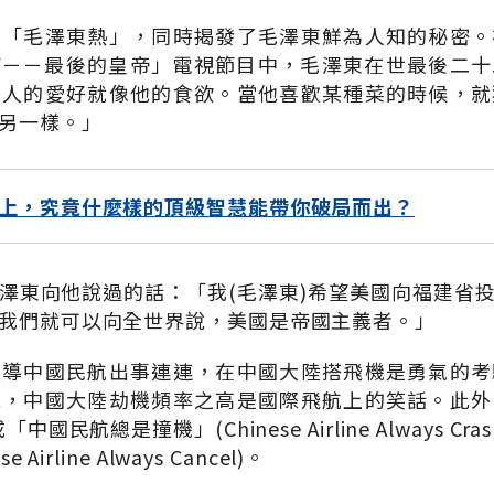
的「毛澤東熱」，同時揭發了毛澤東鮮為人知的秘密。
席－－最後的皇帝」電視節目中，毛澤東在世最後二十
女人的愛好就像他的食欲。當他喜歡某種菜的時候，就
另一樣。」
上，究竟什麼樣的頂級智慧能帶你破局而出？
澤東向他說過的話：「我(毛澤東)希望美國向福建省
我們就可以向全世界說，美國是帝國主義者。」
報導中國民航出事連連，在中國大陸搭飛機是勇氣的考
說，中國大陸劫機頻率之高是國際飛航上的笑話。此外
國民航總是撞機」(Chinese Airline Always C
Airline Always Cancel)。