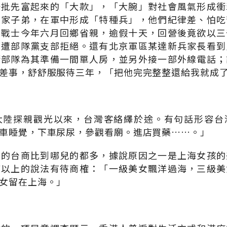
一批先富起來的「大款」，「大腕」對社會風氣形成衝
富家子弟，在軍中形成「特種兵」，他們紀律差、怕吃
某戰士今年六月回鄉省親，逾假十天，回營後竟欲以三
仍遭部隊黨支部拒絕。還有北京軍區某達新兵家長看到
請部隊為其準備一間單人房，並另外接一部外線電話；
差事，舒舒服服待三年，「把他完完整整還給我就成
大陸探親觀光以來，台灣客絡繹於途。有句話形容台
車睡覺，下車尿尿，參觀看廟。進店買藥……。」
商的台商比到哪兒的都多，據說原因之一是上海女孩的
使以上的說法有待商榷：「一級美女飄洋過海，三級美
女留在上海。」