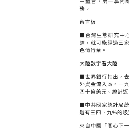
中繼台，第一季內
務。
留言板
■台灣生態研究中
鐘，就可能經過三
色情行業。
大陸數字看大陸
■世界銀行指出，
外資金流入區。一
四十億美元。總計近
■中共國家統計局
還有三四．九%的吸
來自中國「關心下