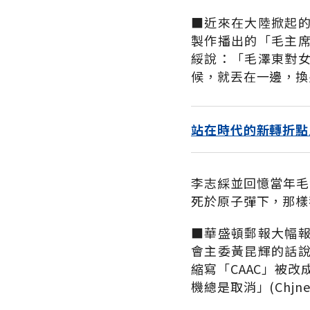
■近來在大陸掀起
製作播出的「毛主
綏說：「毛澤東對
候，就丟在一邊，換
站在時代的新轉折點
李志綵並回憶當年毛
死於原子彈下，那樣
■華盛頓郵報大幅
會主委黃昆輝的話
縮寫「CAAC」被改成「中
機總是取消」(Chjnese 