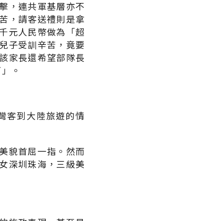
擊，連共軍基層亦不
苦，請客送禮則是拿
千元人民幣做為「超
兒子受訓辛苦，竟要
該家長還希望部隊長
了」。
灣客到大陸旅遊的情
美貌首屈一指。然而
女深圳珠海，三級美