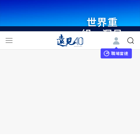
世界重
組・洞見
未來 與
世界領袖
職場雷達
同行