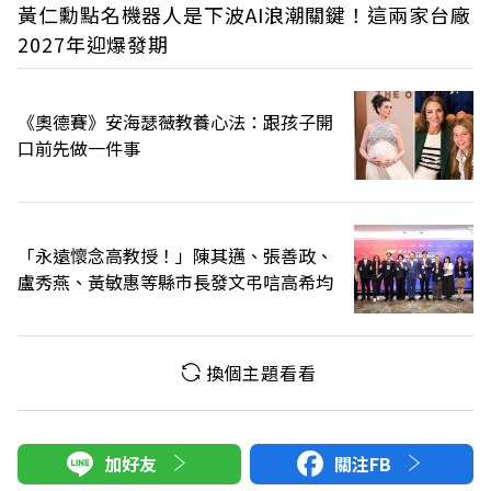
黃仁勳點名機器人是下波AI浪潮關鍵！這兩家台廠
2027年迎爆發期
《奧德賽》安海瑟薇教養心法：跟孩子開
口前先做一件事
「永遠懷念高教授！」陳其邁、張善政、
盧秀燕、黃敏惠等縣市長發文弔唁高希均
換個主題看看
加好友
關注FB