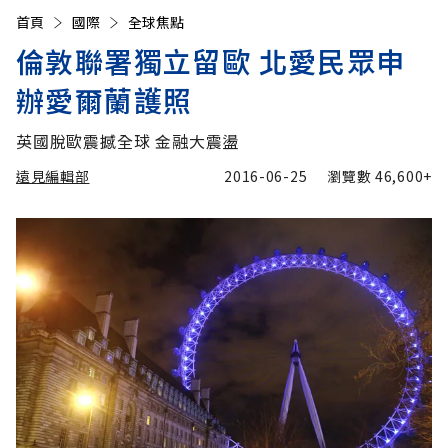
首頁
國際
全球焦點
倫敦聯署獨立留歐 北愛民眾申
辦愛爾蘭護照
英國脫歐震撼全球 金融大震盪
遠見編輯部
2016-06-25
瀏覽數
46,600+