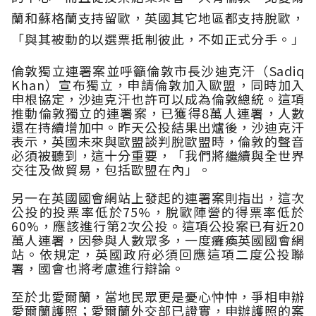
蘭和蘇格蘭支持留歐，英國其它地區都支持脫歐，
「與其被動的以選票抵制彼此，不如正式分手。」
倫敦獨立連署案並呼籲倫敦市長沙迪克汗（
Sadiq
Khan
）宣布獨立，申請倫敦加入歐盟，同時加入
申根協定，沙迪克汗也許可以成為倫敦總統。
這項
推動倫敦獨立的連署案，已獲得8萬人
連署，人數
還在持續增加中。昨天
公投結果出爐後，沙迪克汗
表示，英國未來與歐盟談判脫歐盟時，倫敦的聲音
必須被聽到，這十分重要，
「我們將繼續與全世界
交往及做貿易，包括歐盟在內」。
另一在英國國會網站上發起的連署案則指出，這次
公投的投票率低於
75%
，脫歐陣營的得票率低於
60%
，應該進行第
2
次公投。這項公投案已有近20
萬人連署，因參與人數眾多，一度癱瘓英國國會網
站。依規定，英國政府必須回應這項二度公投聯
署，國會也將考慮進行辯論。
至於北愛爾蘭，當地民眾更是憂心忡忡，
爭相申辦
愛爾蘭護照；愛爾蘭外交部已證實，申辦護照的案