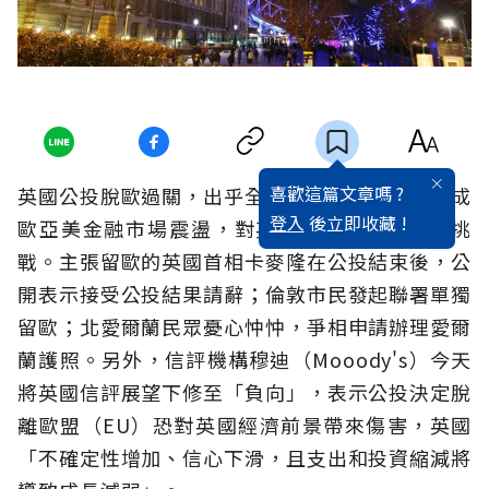
喜歡這篇文章嗎 ?
英國公投脫歐過關，出乎全球意料之外，除了造成
登入
後立即收藏 !
歐亞美金融市場震盪，對英國內政也引發不少挑
戰。主張留歐的英國首相卡麥隆在公投結束後，公
開表示接受公投結果請辭；倫敦市民發起聯署單獨
留歐；北愛爾蘭民眾憂心忡忡，爭相申請辦理愛爾
蘭護照。另外，信評機構穆迪（
Mooody's
）今天
將英國信評展望下修至「負向」，表示公投決定脫
離歐盟（
EU
）恐對英國經濟前景帶來傷害
，英國
「不確定性增加、信心下滑，且支出和投資縮減將