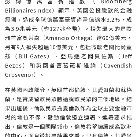
彭博億萬富翁指數（
Bloomberg
BillionairesIndex
）顯示，英國公投脫歐的金融
震盪，造成全球億萬富豪資產淨值縮水
3.2%
，成
為
3.9
兆美元（約
127
兆台幣）。
損失最大的是歐
洲首富奧蒂嘉（
Amancio Ortega
）達
60
億美元，
另有
9
人損失超過
10
億美元，包括微軟老闆比爾蓋
茲（
Bill Gates
）、亞馬遜老闆貝佐斯（
Jeff
Bezos
）和英國首富葛羅斯維納（
Cavendish
Grosvenor
）。
在英國內政部分，英國首都倫敦、北愛爾蘭和蘇格
蘭，是贊成留歐民眾勝過脫歐民眾的三個地區。結
果出爐後，倫敦民眾擔憂倫敦作為全球主要金融市
場的地位不保，
發動倫敦獨立連署。連署要求指
出，
倫敦是一個國際城市，倫敦希望繼續成為歐洲
的中心，而且從投票結果來看，只有倫敦、北愛爾