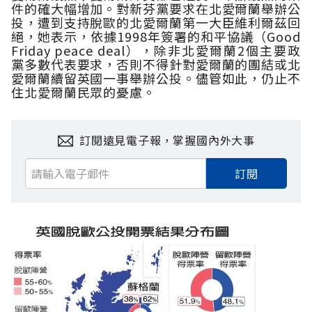
件的確大幅增加。
對新芬黨要求在北愛爾蘭舉辦公
投，遭到支持脫歐的北愛爾蘭第一大臣維利爾茲回
絕，她表示，依據
1998
年簽署的和平協議（
Good
Friday peace deal
），除非北愛爾蘭
2
個主要政
黨多數代表要求，否則不得針對愛爾蘭的團結或北
愛爾蘭續留英國一事舉辦公投。儘管如此，仍止不
住北愛爾蘭民眾的憂慮。
訂閱遠見電子報，掌握國內外大事
訂閱