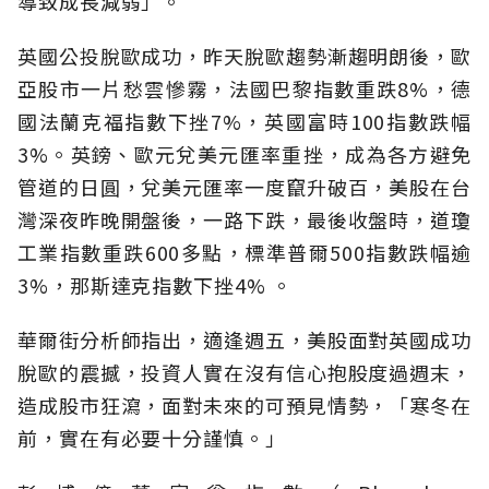
導致成長減弱」。
英國公投脫歐成功，昨天脫歐趨勢漸趨明朗後，歐
亞股市一片愁雲慘霧，
法國巴黎指數重跌
8%
，德
國法蘭克福指數下挫
7%
，英國富時
100
指數跌幅
3%
。英鎊、歐元兌美元匯率重挫，成為各方避免
管道的日圓，兌美元匯率一度竄升破百，
美股在台
灣深夜昨晚開盤後，一路下跌，最後收盤時，道瓊
工業指數重跌
600
多點，標準普爾
500
指數跌幅逾
3%
，那斯達克指數下挫
4%
。
華爾街分析師指出，適逢週五，美股面對英國成功
脫歐的震撼，投資人實在沒有信心抱股度過週末，
造成股市狂瀉，面對未來的可預見情勢，「寒冬在
前，實在有必要十分謹慎。」