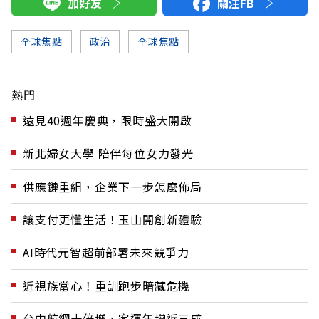
加好友
關注FB
全球焦點
政治
全球焦點
熱門
遠見40週年慶典，限時盛大開啟
新北婦女大學 陪伴每位女力發光
供應鏈重組，企業下一步怎麼佈局
讓支付更懂生活！玉山開創新體驗
AI時代元智超前部署未來競爭力
近視族當心！重訓跑步暗藏危機
台中航網十倍增、客運年增近三成