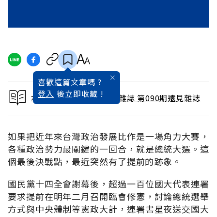
喜歡這篇文章嗎 ?
登入
後立即收藏 !
本文出自 1993 / 12月號雜誌 第090期遠見雜誌
如果把近年來台灣政治發展比作是一場角力大賽，
各種政治勢力最關鍵的一回合，就是總統大選。這
個最後決戰點，最近突然有了提前的跡象。
國民黨十四全會謝幕後，超過一百位國大代表連署
要求提前在明年二月召開臨會修憲，討論總統選舉
方式與中央體制等憲政大計，連署書星夜送交國大