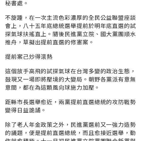
秘書處。
不旋踵，在一次主流色彩濃厚的全民公益聯盟座談
會上，八十五年底總統選舉提前於明年底直選的試
探氣球扶搖直上。隨後民進黨立院、國大黨團順水
推舟，草擬出提前直選的修憲案。
提前案己炒得滾熱
這個放手高飛的試探氣球在台灣多變的政治生態，
鼓現又一場即將壓境的大變局。朝野各黨派有意無
意間，都在為這顆風向球施力加壓。
距縣市長選舉愈近，兩黨提前直選總統的攻防戰勢
變得日益詭譎。
除了老人年金政策之外，民進黨選前又一強力造勢
的議題，便是提前直選總統，而且愈接近選舉，動
作就愈積極。十一月初民進黨立院黨團聯合新黨與