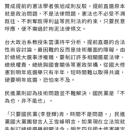
贊成提前的憲法學者張旭成則反駁，提前直選原本
就是政治問題，不是法律問題，憲法也不必受不溯
既往、不剝奪既得利益等民刑法的約束，只要民意
呼應，便不需過於拘泥法律條文。
台大政治系教授朱雲漢持平分析，提前直選的合法
性尚容討論，最困難的反而是技術層面的障礙。由
於總統大選事涉複雜，要制訂許多相關選罷法律、
總統權責、總統與國會關係等憲政架構，從國大修
憲到明年底選舉只有半年，短時間難以取得共識，
硬要明年底選，恐怕來不及。
民進黨則認為技術問題並不難解決，國民黨是「不
為也，非不能也」。
「只要國民黨(李登輝)肯，時間不是問題，」民進
黨國大黨團發言人王雪峰明言，如果現在立法院就
先制訂總統選舉相關法令，明年四月國大修憲確定