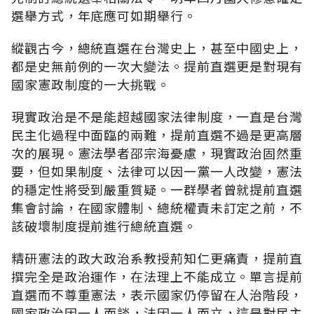
選舉方式，年底應可如期舉行。
縱觀古今，總統直選在台灣史上，甚至中國史上，
都是史無前例的一次大變法。提前直選更是對現有
國家憲政制度的一大挑戰。
現實政治是不是能超越國家法律制度，一直是台灣
民主化過程中面臨的兩難，提前直選不過是更高層
次的展現。憲法學者邵宗海憂慮，現實政治固然重
要，但如果制度、法律可以因一黨一人改變，憲法
的穩定性將受到嚴重質疑。一群學者曾就提前直選
集會討論，在國家體制、總統權責未訂定之前，不
該破壞制度提前進行總統直選。
精研憲法的政大政治系教授荊知仁更痛責，提前直
撰完全是政治運作，在法理上不能成立。單言提前
直選而不尊重憲法，表示國家仍停留在人治階段，
國家政治因一人而談，法因一人而立，這是對民主