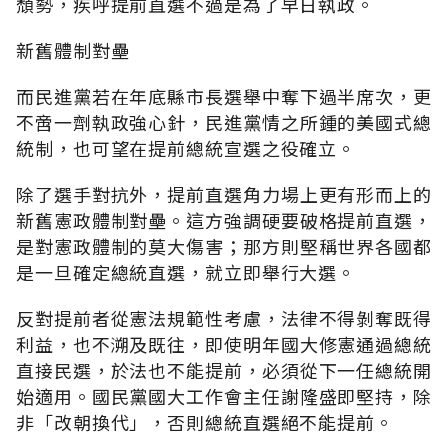
頹勢，疾呼提前直選不過是為了早日執政。
新舊體制對壘
而民進黨若在年底縣市長選舉中奪下過半席次，更
不啻一劑執政強心針，民進黨情之所鍾的美國式總
統制，也可望在提前總統宣選之役確立。
除了選手對抗外，提前直選角力場上更有形而上的
新舊憲政體制對壘。這方強調硬要破格提前直選，
是對憲政體制的莫大傷害；那方則堅稱世界各國都
是一旦確定總統直選，就立即舉行大選。
反對提前者從憲法規範性考慮，法律不得剝奪既得
利益，也不溯及既往，即使明年國大修憲通過總統
直接民選，於法也不能提前，必須從下一任總統開
始適用。國民黨國大工作會主任謝隆盛即堅持，除
非「改朝換代」，否則總統直選絕不能提前。