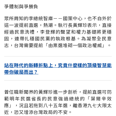
爭體制與爭勝負
眾所周知的李總統智庫－－國策中心，也不自外於
這一波提前直選，熱潮。執行長黃輝珍表示，直接
經過民意洗禮，李登輝的聲望和權力基礎將更穩
固，連帶扎穩國民黨的執政根基。為凝聚全民意
志，台灣需要提前「由票選堆砌一個政治權威」。
站在時代的新轉折點上，究竟什麼樣的頂級智慧能
帶你破局而出？
曾任職新聞界的黃輝珍進一步剖析，提前直選可防
範明年民選省長的民意強過總統的「葉爾辛效
應」，況且若拖到八十五年選，離香港九七大限太
近，恐又增添台灣政局的不安。