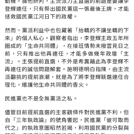
動機。據他研判，主流派力主直選的前題是要讓李
登輝連任，只有祭出國民黨這一張最後王牌，才能
拯救國民黨江河日下的政權。
然而，黨派利益中也包藏著「抬轎的不讓坐轎的下
來」的個人私心。觀察者指出，李登輝主政五年所
圈成的「生命共同體」，在接班情勢未撥雲見日之
前，只有推出他再連任，才能多做幾年政壇「主
流」。主張提前直選，不外是希冀藉此為李登輝不
再連任的誠信問題解套。施明德明白指陳，由主流
派翻挑的提前浪潮，就是為了將李登輝競選連任合
理化，維護他生命共同體的香火。
民進黨也不是全無黨派之私。
儘管目前提前直選的主客觀條件對民進黨不利，但
自「三年執政論」的號角響起，民進黨「彼可取而
代之」的執政意圖昭然若揭，利用國民黨的分裂與