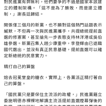
對民進黨有弊無利，他們要爭的不過是國家本該建
立的體制架構。「這不是為了勝敗，而是建立體
制，」謝長廷歸結。
開張僅三個月的新黨，也不願對這個熱門話題表示
緘默，不但再一次與民進黨攜手，共提總統提前直
選的修憲案，甚至搶先一步表態支持林洋港或吳伯
雄參選。新黨召集人趙少康重申，李登輝由已退職
國代選出，並沒有真正民意基礎，提前直選可以確
定新總統的民意實力。
精打自己的算盤
熔去冠冕堂皇的糖衣，實際上，各黨派正精打著自
己的算盤。
「國民黨只是要保住主流派的政權，」民進黨籍立
委施明德赤裸裸地解讀主流派提前直選煙幕彈後的