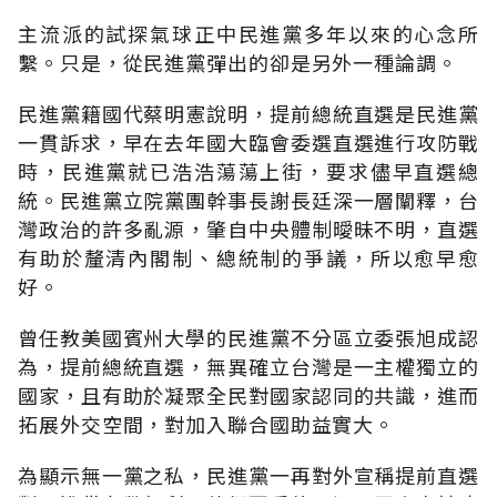
主流派的試探氣球正中民進黨多年以來的心念所
繫。只是，從民進黨彈出的卻是另外一種論調。
民進黨籍國代蔡明憲說明，提前總統直選是民進黨
一貫訴求，早在去年國大臨會委選直選進行攻防戰
時，民進黨就已浩浩蕩蕩上街，要求儘早直選總
統。民進黨立院黨團幹事長謝長廷深一層闡釋，台
灣政治的許多亂源，肇自中央體制曖昧不明，直選
有助於釐清內閣制、總統制的爭議，所以愈早愈
好。
曾任教美國賓州大學的民進黨不分區立委張旭成認
為，提前總統直選，無異確立台灣是一主權獨立的
國家，且有助於凝聚全民對國家認同的共識，進而
拓展外交空間，對加入聯合國助益實大。
為顯示無一黨之私，民進黨一再對外宣稱提前直選