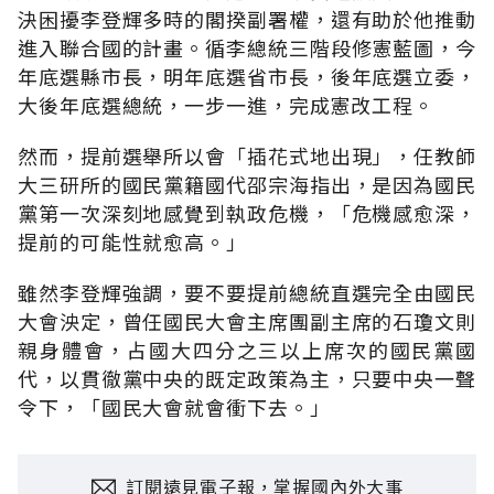
決困擾李登輝多時的閣揆副署權，還有助於他推動
進入聯合國的計畫。循李總統三階段修憲藍圖，今
年底選縣市長，明年底選省市長，後年底選立委，
大後年底選總統，一步一進，完成憲改工程。
然而，提前選舉所以會「插花式地出現」，任教師
大三研所的國民黨籍國代邵宗海指出，是因為國民
黨第一次深刻地感覺到執政危機，「危機感愈深，
提前的可能性就愈高。」
雖然李登輝強調，要不要提前總統直選完全由國民
大會泱定，曾任國民大會主席團副主席的石瓊文則
親身體會，占國大四分之三以上席次的國民黨國
代，以貫徹黨中央的既定政策為主，只要中央一聲
令下，「國民大會就會衝下去。」
訂閱遠見電子報，掌握國內外大事