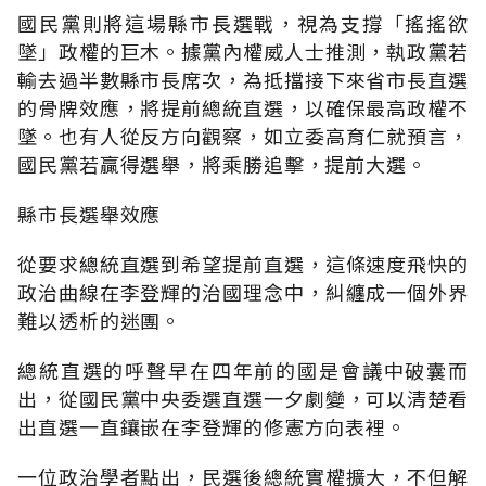
國民黨則將這場縣市長選戰，視為支撐「搖搖欲
墜」政權的巨木。據黨內權威人士推測，執政黨若
輸去過半數縣市長席次，為抵擋接下來省市長直選
的骨牌效應，將提前總統直選，以確保最高政權不
墜。也有人從反方向觀察，如立委高育仁就預言，
國民黨若贏得選舉，將乘勝追擊，提前大選。
縣市長選舉效應
從要求總統直選到希望提前直選，這條速度飛快的
政治曲線在李登輝的治國理念中，糾纏成一個外界
難以透析的迷團。
總統直選的呼聲早在四年前的國是會議中破囊而
出，從國民黨中央委選直選一夕劇變，可以清楚看
出直選一直鑲嵌在李登輝的修憲方向表裡。
一位政治學者點出，民選後總統實權擴大，不但解