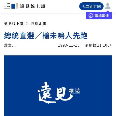
立即訂閱
職場雷達
遠見線上讀
特別企畫
總統直選／槍未鳴人先跑
蕭富元
1993-11-15
瀏覽數
11,100+
加入追蹤
蕭富元