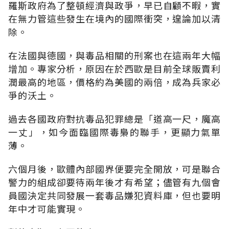
羅斯政府為了整頓經濟與政爭，早已自顧不暇，實
在無力管這些發生在境內的國際衝突，遑論加以清
除。
在法國與德國，與毒品相關的刑案也在這兩年大幅
增加。專家分析，原因在於西歐是目前全球販賣利
潤最高的地區，價格約為美國的兩倍，成為兵家必
爭的沃土。
過去各國政府對抗毒品犯罪總是「道高一尺，魔高
一丈」，如今面臨國際毒梟的聯手，更顯力氣單
薄。
六個月後，歐體內部國界便要完全開放，可是聯合
警力的組成卻要待兩年後才有希望；儘管有九個會
員國決定共同發展一套毒品嫌犯資料庫，但也要明
年中才可能實現。