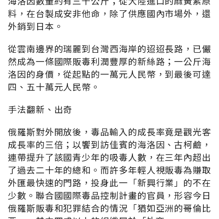
海洛因數量約有三千公斤；從大陸進口的麻黃素原
料，在台製成安非他命，除了供應國內市場外，還
外銷到日本。
從雲南邊界的瑞麗到台灣西海岸的迢迢長路，已儼
然成為一條國際販毒利潤豐厚的新絲路；一公斤海
洛因的身價，從起點的一萬元人民幣，到最後可達
四、五十萬元人民幣。
手法翻新、出奇
俄羅斯對外開放後，毒品輸入的成長率竟是觀光客
成長率的三倍；以饗到訪佳賓的海洛因、古柯鹼，
連帶提升了該國青少年的吸毒人數，在三年內超出
了過去二十年的總和。而許多年輕人視販毒為賺取
外匯最快速的門路，投身此一「新興行業」的不在
少數。聯合國國際毒品控制計畫的官員，形容今日
俄羅斯販毒和犯罪結合的情況「猶如亞洲的哥倫比