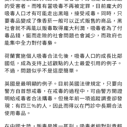
的受害者。而唯有當吸毒不再被定罪，目前龐大的
吸毒人口才有可能走出黑暗，接受戒毒。同時，只
要毒品變成了像香菸一般可以正式販售的商品，黑
社會就不再能以販毒取得龐大利潤，吸毒者為了付
毒品錢，鋌而走險的社會問題也會減少，而政府也
能集中全力對付毒梟。
荷蘭實施個人吸毒合法化後，吸毒人口的成長比鄰
國低，成為支持上述觀點的人士最愛引用的例子。
不過，問題似乎不是這麼簡單。
英國是最明顯的例子。目前英國法律規定，只要向
警方自首想戒毒，在戒毒的過程中，可由警方開證
明給戒毒者合法購毒。但幾年前一項追蹤調查卻發
現：有四三%的人，因此而得以在門診中長期合法
使用毒品。
在中國大陸，販毒是唯一死刑，吸毒者相對刑責輕