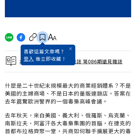
喜歡這篇文章嗎 ?
登入
後立即收藏 !
本文出自 1993 / 8月號雜誌 第086期遠見雜誌
什麼是二十世紀末規模最大的商業經銷體系？不是
美國的主婦商場、不是日本的量販連鎖店，答案在
去年震驚歐洲警界的一個毒梟高峰會議。
去年秋天，來自美國、義大利、俄羅斯、烏克蘭、
南斯拉夫、阿富汗各大毒梟集團的首腦，在捷克的
首都布拉格齊聚一堂，共商如何聯手擴展更大的毒