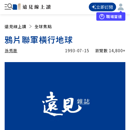
立即訂閱
職場雷達
遠見線上讀
全球焦點
鴉片聯軍橫行地球
孫秀惠
1993-07-15
瀏覽數
14,800+
加入追蹤
孫秀惠