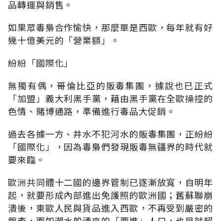
品轉運與銷售。
如果眾毒梟合作愉快，那麼單是西歐，每年就有好
幾十億美元的「營業額」。
紛紛「國際化」
無獨有偶，哥倫比亞的販毒集團，據說也已正式
「加盟」義大利黑手黨，藉由黑手黨在全歐操控的
色情、賭博通路，準備進行毒品大促銷。
過去各據一方、井水不犯河水的販毒集團，正紛紛
「國際化」，因為毒梟們發現販毒無疆界的時代就
要來臨。
歐洲共同體十二國的邊界管制已逐漸放寬，自明年
起，就要形成內部進出免護照的歐洲國；舊蘇聯崩
潰後，東歐人民與貨品進入西歐，不再受到嚴密的
盤查，而如潮水般湧來的「西進」人口，也早就超