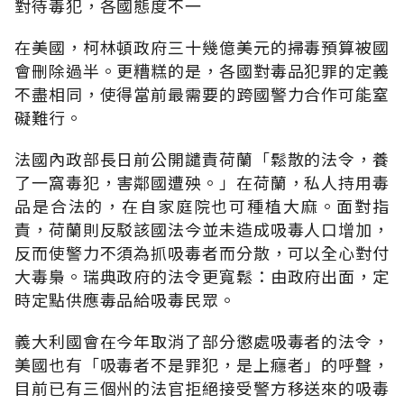
對待毒犯，各國態度不一
在美國，柯林頓政府三十幾億美元的掃毒預算被國
會刪除過半。更糟糕的是，各國對毒品犯罪的定義
不盡相同，使得當前最需要的跨國警力合作可能窒
礙難行。
法國內政部長日前公開譴責荷蘭「鬆散的法令，養
了一窩毒犯，害鄰國遭殃。」在荷蘭，私人持用毒
品是合法的，在自家庭院也可種植大麻。面對指
責，荷蘭則反駁該國法今並未造成吸毒人口增加，
反而使警力不須為抓吸毒者而分散，可以全心對付
大毒梟。瑞典政府的法令更寬鬆：由政府出面，定
時定點供應毒品給吸毒民眾。
義大利國會在今年取消了部分懲處吸毒者的法令，
美國也有「吸毒者不是罪犯，是上癮者」的呼聲，
目前已有三個州的法官拒絕接受警方移送來的吸毒