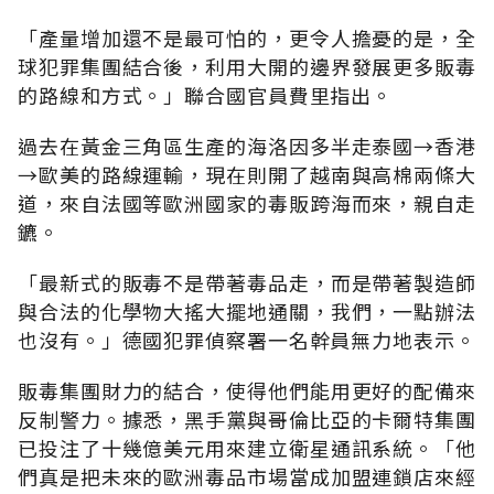
「產量增加還不是最可怕的，更令人擔憂的是，全
球犯罪集團結合後，利用大開的邊界發展更多販毒
的路線和方式。」聯合國官員費里指出。
過去在黃金三角區生產的海洛因多半走泰國→香港
→歐美的路線運輸，現在則開了越南與高棉兩條大
道，來自法國等歐洲國家的毒販跨海而來，親自走
鑣。
「最新式的販毒不是帶著毒品走，而是帶著製造師
與合法的化學物大搖大擺地通關，我們，一點辦法
也沒有。」德國犯罪偵察署一名幹員無力地表示。
販毒集團財力的結合，使得他們能用更好的配備來
反制警力。據悉，黑手黨與哥倫比亞的卡爾特集團
已投注了十幾億美元用來建立衛星通訊系統。「他
們真是把未來的歐洲毒品市場當成加盟連鎖店來經