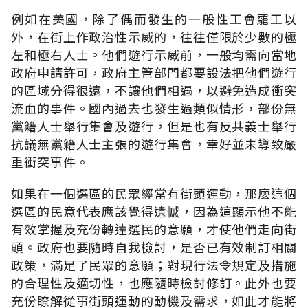
例如在美國，除了偶而發生的一般性工會罷工以
外，在街上作政治性示威的，往往僅限於少數的極
左和極右人士。他們遊行示威前，一般均需向當地
政府申請許可，政府主管部門都要設法把他們遊行
的區域分得很遠，不讓他們相遇，以避免造成衝突
流血的事件。國內過去也發生過類似情形，部份無
黨籍人士舉行集會及遊行，但是也有反共義士舉行
抗議無黨籍人士主張的遊行集會，幸好並未導致嚴
重衝突事件。
如果在一個選區的民眾經常有街頭運動，那麼這個
選區的民意代表應該覺得遺憾，因為這顯示他不能
有效掌握及充份轉達選民的意願，才使他們走向街
頭。政府也要隨時自我檢討，是否已有效制訂相關
政策，滿足了民眾的意願；對現行法令規定及措施
的合理性及適切性，也應隨時檢討修訂。此外也要
充份瞭解從事街頭運動的動機及需求，如此才能將