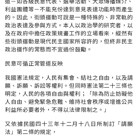
道－如各級民意代表、選舉活動、大眾傳播媒介、
利益團體等－不能充份達到意見表達功能時而產生
的。因此，街頭運動可說是一種特殊的、非常軌的
政治表達及參與方式。本人以政治學的研究者，以
及在政府中擔任政策規畫工作的立場看來，縱然有
些街頭運動是現代民主國家所容許的，但終非民主
政治運作的常態而不宜過份鼓勵。
民意可循正常管道反映
我國憲法規定，人民有集會、結社之自由，以及請
願、訴願、訴訟等權利。但同時憲法第二十三條也
明定，人民的各項自由與權利；「除為防止妨礙他
人自由、避免緊急危難、維持社會秩序或增進公共
利益所必要者外，不得以法律限制之。」
又依據民國四十三年十二月十八日所制訂「請願
法」第二條的規定，