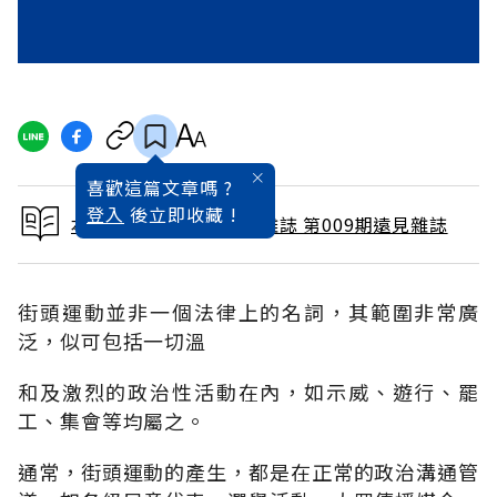
喜歡這篇文章嗎 ?
登入
後立即收藏 !
本文出自 1987 / 3月號雜誌 第009期遠見雜誌
街頭運動並非一個法律上的名詞，其範圍非常廣
泛，似可包括一切溫
和及激烈的政治性活動在內，如示威、遊行、罷
工、集會等均屬之。
通常，街頭運動的產生，都是在正常的政治溝通管