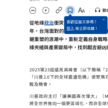
聽
喜歡這篇文章嗎 ?
從地緣
政治
衝突到全球供應鏈重組，
登入
後立即收藏 !
年，台灣面對的挑戰，已不僅是單
鏈重塑的浪潮中，重新定義自身戰略
緣夾縫與產業變局中，找到趨吉避凶
2025第23屆遠見高峰會（以下簡稱「
「川普2.0下的全球震盪危機」便聚
戰及機會。
川普政府主打「讓美國再次偉大」（MAGA
將全世界推向一個更區域化，而非全球