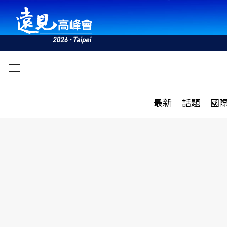
文
最新
最新
話題
國
雜誌目錄
活動
話題
AI
學堂
專題報導
科技
教育
遠見ON AIR
影音
合作