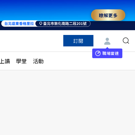
瞭解更多
訂閱
特色頻道
訂閱
見線上讀
ESG遠見
職場雷達
上讀
學堂
活動
多訂閱方案
城市學
刊購買
健康遠見
子報訂閱
華人精英論壇
享知識包
領導影響力學院