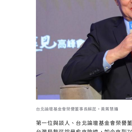
台北論壇基金會榮譽董事長蘇起。黃菁慧攝
第一位與談人、台北論壇基金會榮譽董
台灣局勢可說是愈來險峻，如今來到7