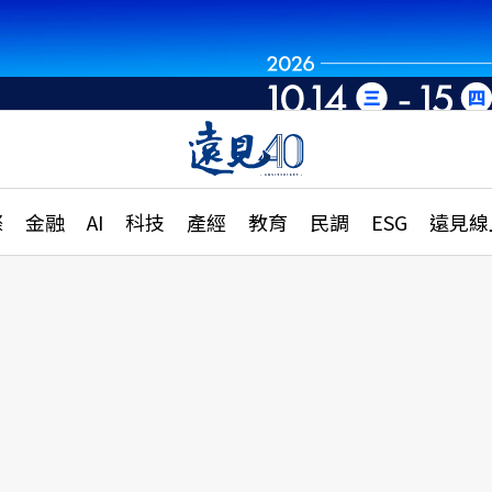
章
特輯
文章
大學升學、職涯攻略
遠
際
金融
AI
科技
產經
教育
民調
ESG
遠見線
國際
更
縣市施政調查全解析
金融
單
民調
產經
電
好享生活
獨
專欄