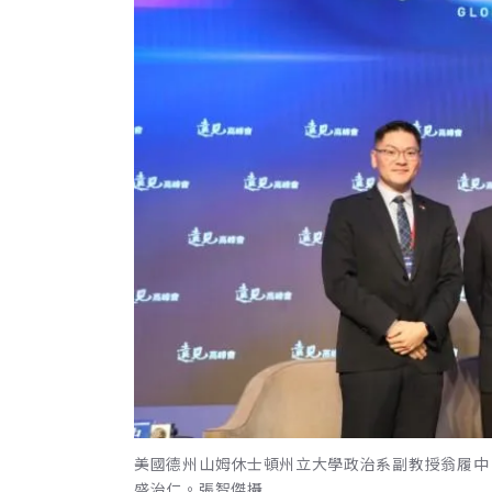
美國德州山姆休士頓州立大學政治系副教授翁履中
盛治仁。張智傑攝