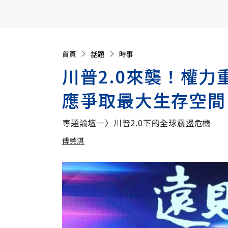
【遠見40週年慶】訂《遠見》贈實用家電3選1+暢銷好
首頁
話題
時事
川普2.0來襲！權
應爭取最大生存空間
專題論壇一〉川普2.0下的全球震盪危機
傅莞淇
加入追蹤
傅莞淇