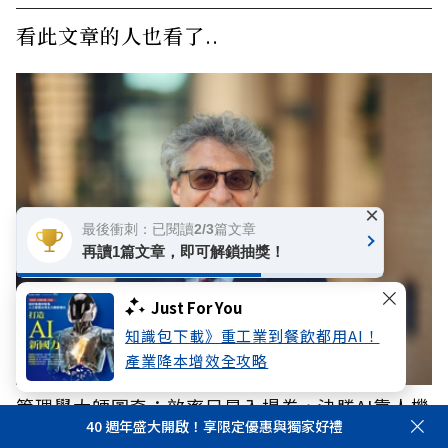
看此文章的人也看了..
×
最後衝刺：已閱讀2/3篇文章
再讀1篇文章，即可解鎖抽獎！
Just For You
知識包下載》重工業到餐飲都用AI！
產業降本增效全攻略
管理學大師圖奇：效率只是入場券，決勝AI靠人機
40 週年盛大開啟！享限定優惠與獨家好禮
共創