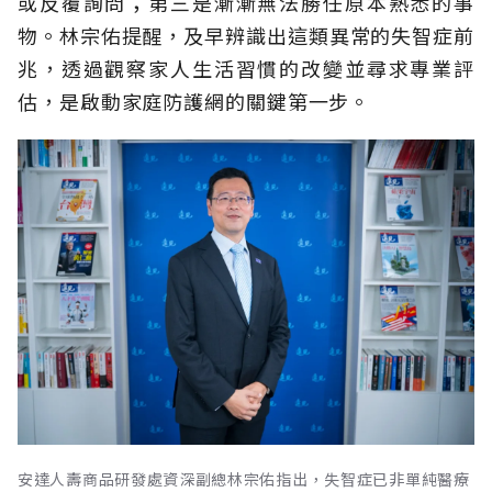
或反覆詢問；第三是漸漸無法勝任原本熟悉的事
物。林宗佑提醒，及早辨識出這類異常的失智症前
兆，透過觀察家人生活習慣的改變並尋求專業評
估，是啟動家庭防護網的關鍵第一步。
安達人壽商品研發處資深副總林宗佑指出，失智症已非單純醫療