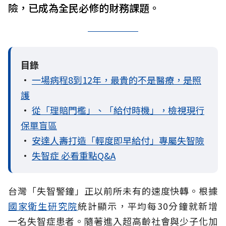
險，已成為全民必修的財務課題。
目錄
•
一場病程8到12年，最貴的不是醫療，是照
護
•
從「理賠門檻」、「給付時機」，檢視現行
保單盲區
•
安達人壽打造「輕度即早給付」專屬失智險
•
失智症 必看重點Q&A
台灣「失智警鐘」正以前所未有的速度快轉。根據
國家衛生研究院
統計顯示，平均每30分鐘就新增
一名失智症患者。隨著進入超高齡社會與少子化加