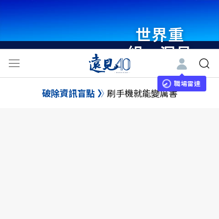
世界重
組・洞見
未來 與
世界領袖
職場雷達
破除資訊盲點
刷手機就能變厲害
同行