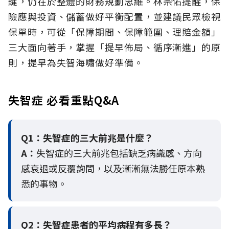
鍵，仍在於整體的財務規劃思維。
林宗佑提醒，保
險應與投資、儲蓄做好平衡配置，並建議民眾檢視
保單時，可從「保障期間、保障範圍、理賠金額」
三大面向著手，掌握「提早佈局、循序漸進」的原
則，提早為失智海嘯做好準備。
失智症 必看重點Q&A
Q1：失智症的三大前兆是什麼？
A：
失智症的三大前兆包括缺乏病識感、方向
感衰退或反覆詢問，以及漸漸無法勝任原本熟
悉的事物。
Q2：
失智症患者的平均病程有多長？