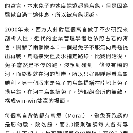
的寓言，本來兔子的速度遠遠超過烏龜，但是因為
驕傲自滿中途休息，所以被烏龜超越。
2000年來，西方人針對這個寓言做了不少研究來
剖析人性，近代的企業管理學者也依照古老的寓
言，開發了兩個版本：一個是兔子不服氣向烏龜提
出再戰，烏龜接受但要求指定路線，比賽開始後，
兔子當然是不停的跑，沒想到碰到一條沒有橋的
河，而終點就在河的對岸，所以只好眼睜睜看烏龜
勝利。另一個版本是兔子向烏龜提議在陸地上兔子
揹烏龜，在河中烏龜揹兔子，這個組合所向無敵，
構成win-win雙贏的場面。
每個寓言背後都有寓意（Moral），龜兔賽跑談的
是勝勿驕、敗勿餒，而2.0版則強調每人各有專