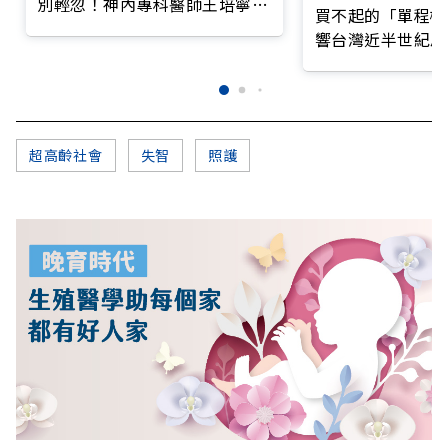
別輕忽！神內專科醫師王培寧呼
買不起的「單程機
籲把握大腦黃金期
響台灣近半世紀思
超高齡社會
失智
照護