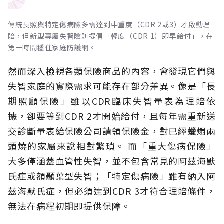
傳統長照與特定傷病險多需達到中重度（CDR 2或3）才啟動理
賠，但新型專屬失智險則提倡「輕度（CDR 1）即早給付」，在
第一時間穩住家庭防護網。
然而深入檢視各類保險商品的內容，會發現它們與
失智家庭的實際需求可能存在部分差異。像是「長
期照顧保險」雖以CDR臨床失智量表為理賠依
據，卻要等到CDR 2才開始給付，且每年需重新送
交診斷量表給保險公司請領保險金，對已經蠟燭兩
頭燒的家屬來說相對繁瑣。
而「重大傷病保險」
大多僅涵蓋血管性失智，並不包含常見的阿茲海默
氏症或額顳葉型失智；「特定傷病險」雖有納入阿
茲海默氏症，但必須達到CDR 3才符合理賠條件，
無法在病程初期即提供保障。