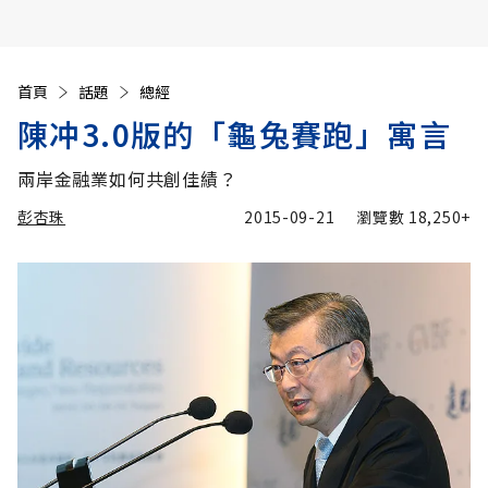
首頁
話題
總經
陳冲3.0版的「龜兔賽跑」寓言
兩岸金融業如何共創佳績？
彭杏珠
2015-09-21
瀏覽數
18,250+