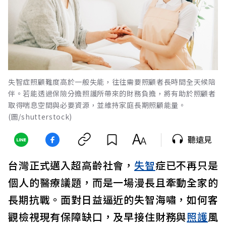
失智症照顧難度高於一般失能，往往需要照顧者長時間全天候陪
伴。若能透過保險分擔照護所帶來的財務負擔，將有助於照顧者
取得喘息空間與必要資源，並維持家庭長期照顧能量。
(圖/shutterstock)
聽遠見
台灣正式邁入超高齡社會，
失智
症已不再只是
個人的醫療議題，而是一場漫長且牽動全家的
長期抗戰。面對日益逼近的失智海嘯，如何客
觀檢視現有保障缺口，及早接住財務與
照護
風