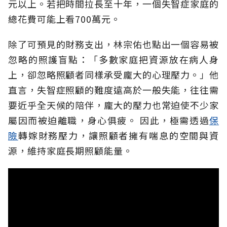
元以上。若把時間拉長至十年，一個失智症家庭的
總花費可能上看700萬元。
除了可預見的財務支出，林宗佑也點出一個容易被
忽略的照護盲點：「多數家庭把資源放在病人身
上，卻忽略照顧者同樣承受龐大的心理壓力。」他
直言，失智症照顧的難度遠高於一般失能，往往需
要近乎全天候的陪伴，龐大的壓力也常迫使不少家
屬因而被迫離職，身心俱疲。
因此，極需透過
保
險
轉嫁財務壓力，讓照顧者擁有喘息的空間與資
源，維持家庭長期照顧能量。