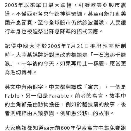
2005年以來單日最大跌幅，引發歐美亞股市震
盪，不僅亞洲各央行都神經緊繃，甚至可能打亂美
國升息節奏，至今全球股市仍然餘波盪漾，人民銀
行本身也被迫祭出降息降準的招式因應。
記得中國大陸於2005年7月21日推出匯率新制
時，大陸某媒體針對匯改的標題是「一石激起千層
浪」，十年後的今天，如果再用此一標題，應當更
為貼切傳神。
英文中有兩個字，中文都翻譯成「寓言」，一個是
Fable，另一個是Parable，前者的寓言，故事中
的主角都是由動物擔任，例如黔驢技窮的故事，後
者則純粹由人類參與，例如愚公移山的故事。
大家應該都知道西元前600年伊索寓言中龜兔賽跑