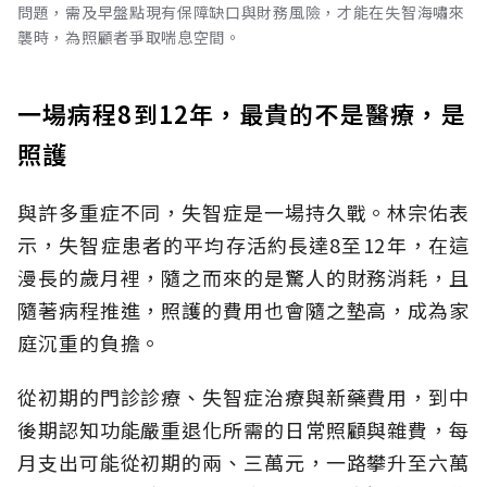
問題，需及早盤點現有保障缺口與財務風險，才能在失智海嘯來
襲時，為照顧者爭取喘息空間。
一場病程8到12年，最貴的不是醫療，是
照護
與許多重症不同，失智症是一場持久戰。林宗佑表
示，失智症患者的平均存活約長達8至12年，在這
漫長的歲月裡，隨之而來的是驚人的財務消耗，且
隨著病程推進，照護的費用也會隨之墊高，成為家
庭沉重的負擔。
從初期的門診診療、失智症治療與新藥費用，到中
後期認知功能嚴重退化所需的日常照顧與雜費，每
月支出可能從初期的兩、三萬元，一路攀升至六萬