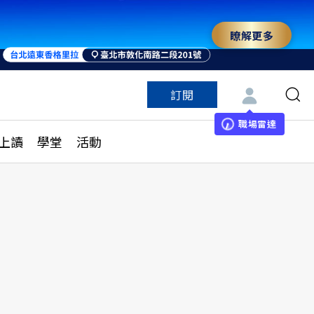
瞭解更多
訂閱
特色頻道
訂閱
見線上讀
ESG遠見
職場雷達
上讀
學堂
活動
多訂閱方案
城市學
刊購買
健康遠見
子報訂閱
華人精英論壇
享知識包
領導影響力學院