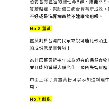
燕麥含有豐富的維他命B群、維他命E
質疏鬆症、幫助傷口癒合皆有所成效，
不好或是洗腎病患並不建議食用喔。
No.8 薑黃
薑黃對於台灣的民眾來說可能比較陌生
的成份就是薑黃啦！
為什麼薑黃近幾年成為超夯的保健食物
並且能夠減緩大腦老化，預防失智症喔
市面上除了賣薑黃粉可以添加進料理
用。
No.7 鮭魚