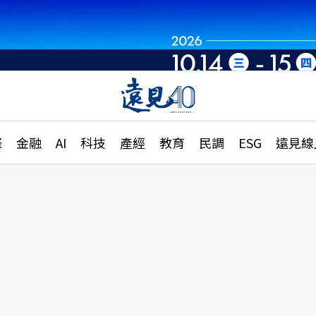
章
特輯
文章
大學升學、職涯攻略
遠
際
金融
AI
科技
產經
教育
民調
ESG
遠見線
國際
更
縣市施政調查全解析
金融
單
民調
產經
電
好享生活
獨
專欄