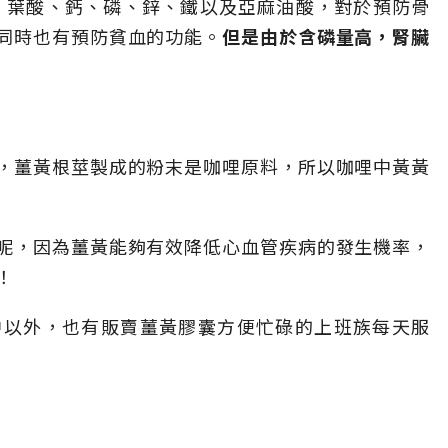
、葉酸、鈣、磷、鋅、鐵以及亞麻油酸，對於預防骨
同時也有預防貧血的功能。
但是由於含磷量高，腎臟
，薑黃根莖製成的粉末是咖哩原料，所以咖哩中黃黃
呢，因為薑黃能夠有效降低心血管疾病的發生機率，
！
中以外，也有販賣薑黃膠囊方便忙碌的上班族每天服