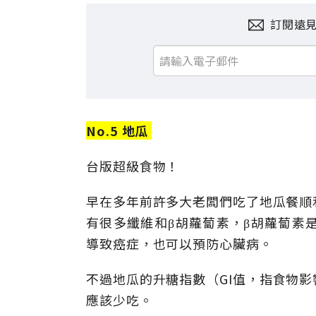
訂閱遠
No.5 地瓜
台版超級食物！
早在多年前許多大老闆們吃了地瓜餐順
有很多纖維和β胡蘿蔔素，β胡蘿蔔素
導致癌症，也可以預防心臟病。
不過地瓜的升糖指數（GI值，指食物
應該少吃。