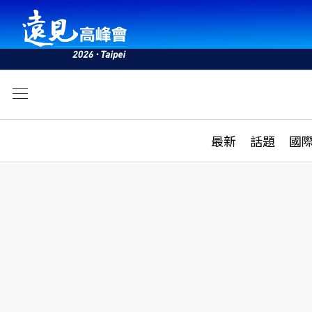
文
最新
最新
話題
國
雜誌目錄
活動
話題
AI
學堂
專題報導
科技
教育
遠見ON AIR
影音
合作