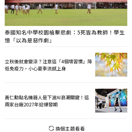
泰國知名中學校園槍擊悲劇：5死皆為教師！學生
憶「以為是惡作劇」
立秋後就會變涼？注意這「4個壞習慣」降
低免疫力，小心夏季流感上身
黃仁勳點名機器人是下波AI浪潮關鍵！這
兩家台廠2027年迎爆發期
換個主題看看