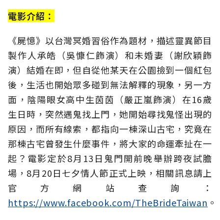
電影介紹：
《屍憶》以台灣冥婚習俗作為題材，描述靈異節目
製作人承皓（吳慷仁飾演）和未婚妻（謝欣穎飾
演）結婚在即，但自從他某天在公園撿到一個紅包
後，生活也開始眾多碰到無法解釋的現象，另一方
面，陰陽眼女高中生茵茵（嚴正嵐飾演）在16歲
生日時，突然遇鬼找上門，她開始尋找鬼怪出現的
原因，而所有線索，都指向一棟深山古宅，究竟在
那棟古宅曾發生什麼事件，將大家的命運牽扯在一
起？電影定於8月13日鬼門開前晚舉辦跨夜試膽
場，8月20日七夕情人節正式上映，相關訊息請上
官方網站查詢：
https://www.facebook.com/TheBrideTaiwan
。