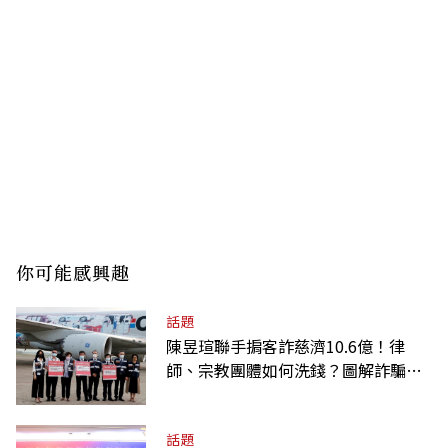
你可能感興趣
話題
陳昱瑄聯手掮客詐慈濟10.6億！律
師、宗教團體如何洗錢？圖解詐騙關
係網
話題