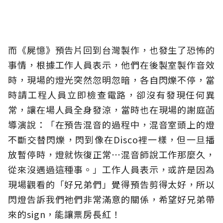
而《屍憶》預告片回到台灣製作，也發生了恐怖的
事情，根據工作人員表示，他們在後製室製作音效
時，現場的燈光突然忽明忽暗，各自閃爍不停，當
時請工程人員立即檢查電路，卻沒有發現任何異
常，讓在場人員全身發涼，當時也在現場的謝庭菡
導演說：「在預告混音的過程中，混音室頭上的燈
不斷交替閃爍，閃到像在Disco裡一樣，但一旦播
放暫停時，燈就恢復正常⋯混音師說工作那麼久，
從來沒遇過這種事。」工作人員表示，或許是因為
現場觀看的「好兄弟們」覺得預告剪得太好，所以
閃燈告訴我們祂們非常滿意的關係，希望好兄弟帶
來的sign，能讓票房長紅！