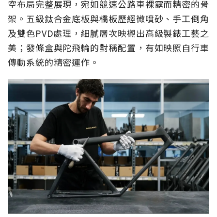
空布局完整展現，宛如競速公路車裸露而精密的骨
架。五級鈦合金底板與橋板歷經微噴砂、手工倒角
及雙色PVD處理，細膩層次映襯出高級製錶工藝之
美；發條盒與陀飛輪的對稱配置，有如映照自行車
傳動系統的精密運作。