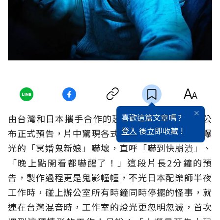
喜歡這篇文章嗎 ?
由台灣和日本攜手合作的恐怖片《屍憶》，9日公
登入
後立即收藏 !
布正式預告，片中驚現各式惡靈，觀眾更被首度曝
光的「冥婚鬼新娘」嚇壞，直呼「嚇到快崩潰」、
「晚上點開看都嚇醒了！」這段片長2分鐘的預
告，製作過程更是鬼影幢幢，不光日本配樂師半夜
工作時，碰上辦公室所有時鐘同時停擺的怪事，就
連在台灣混音時，工作室的燈光更忽明忽滅，首次