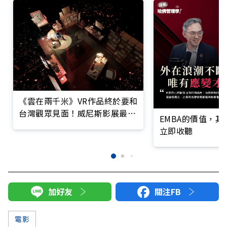
《雲在兩千米》VR作品終於要和
台灣觀眾見面！威尼斯影展最佳
EMBA的價值，
沉浸體驗大獎之作登場
立即收聽
加好友
關注FB
電影