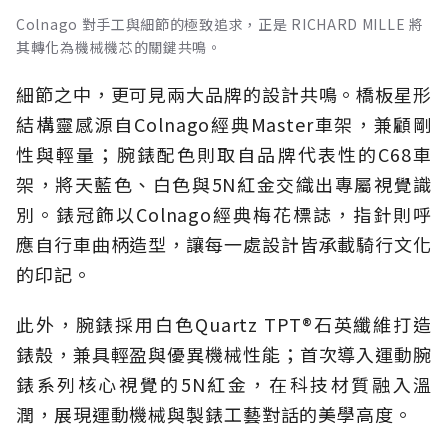
Colnago 對手工與細節的極致追求，正是 RICHARD MILLE 將
其轉化為機械機芯的關鍵共鳴。
細節之中，更可見兩大品牌的設計共鳴。橋板星形
結構靈感源自Colnago經典Master車架，兼顧剛
性與輕量；腕錶配色則取自品牌代表性的C68車
架，將天藍色、白色與5N紅金交織出專屬視覺識
別。錶冠飾以Colnago經典梅花標誌，指針則呼
應自行車曲柄造型，讓每一處設計皆承載騎行文化
的印記。
此外，腕錶採用白色Quartz TPT®石英纖維打造
錶殼，兼具輕盈與優異機械性能；首次導入運動腕
錶系列核心視覺的5N紅金，在科技材質融入溫
潤，展現運動機械與製錶工藝對話的美學高度。