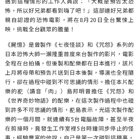
遇到這種情形的工作人員說：「大概是預告太恐
怖，所以好兄弟都看到嗨了吧！」這部連好兄弟都
親自認證的恐怖電影，將在8月20日全台驚悚上
映，挑戰全台觀眾的膽量！
《屍憶》是曾製作《七夜怪談》和《咒怨》系列的
日本恐怖大師一瀨隆重首度來台製作的影片，電影
全程在台拍攝，但後製和配樂都在日本進行，該片
上月將母帶和預告片送到日本後製，導演也全程隨
行，卻在過程中碰到不可思議的情形。擔任本片配
樂的蓜（讀音「肉」）島邦明曾擔任《咒怨》和
《世界奇妙物語》的配樂，在這次製作過程中也碰
到許多不可思議的情形，蓜島表示，光這次製作配
樂的一個月間，就連續有5台電腦故障，甚至半夜
在剪接時，竟發生工作室裡5台時鐘同步停止的怪
事，經驗豐富的他說，自己是第一次碰到這種事，