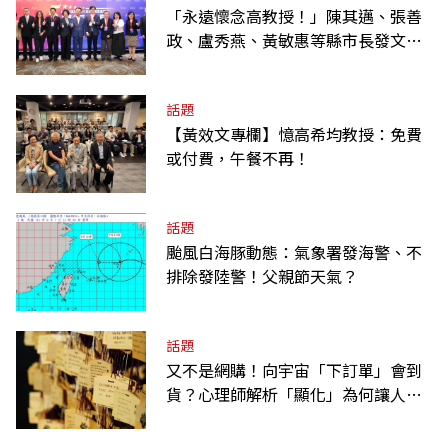
「永遠懷念高教授！」陳其邁、張善
政、盧秀燕、黃敏惠等縣市長發文弔
唁高希均
話題
【黃效文專欄】憶高希均教授：免費
或付費，午餐不再！
話題
颱風白海豚動態：氣象署發海警、不
排除發陸警！父親節天氣？
話題
又不是網購！向宇宙「下訂單」會到
貨？心理師解析「顯化」為何讓人無
法自拔