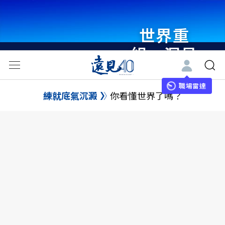
世界重
組・洞見
未來 與
世界領袖
職場雷達
練就底氣沉澱
你看懂世界了嗎？
同行