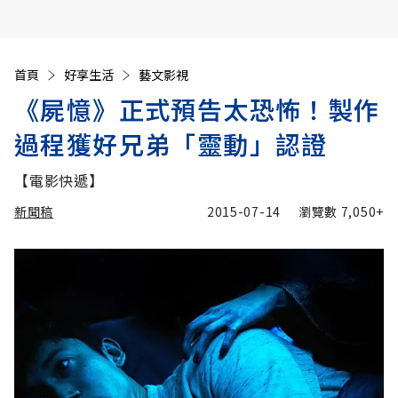
首頁
好享生活
藝文影視
《屍憶》正式預告太恐怖！製作
過程獲好兄弟「靈動」認證
【電影快遞】
新聞稿
2015-07-14
瀏覽數
7,050+