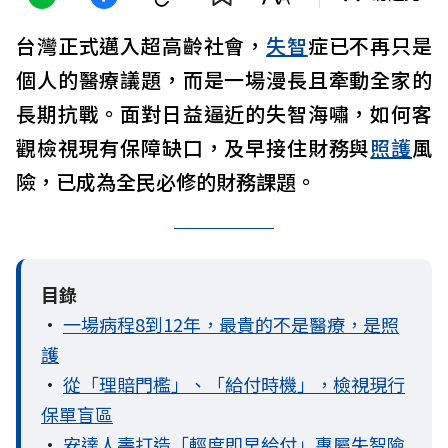
台灣正式邁入超高齡社會，
失智
症已不再只是
個人的醫療議題，而是一場漫長且牽動全家的
長期抗戰。面對日益逼近的失智海嘯，如何客
觀檢視現有保障缺口，及早接住財務與
照護
風
險，已成為全民必修的財務課題。
目錄
•
一場病程8到12年，最貴的不是醫療，是照
護
•
從「理賠門檻」、「給付時機」，檢視現行
保單盲區
•
安達人壽打造「輕度即早給付」專屬失智險