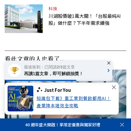
科技
川湖股價破1萬大關！「台股最純AI
股」做什麼？下半年需求續強
看此文章的人也看了..
×
最後衝刺：已閱讀2/3篇文章
再讀1篇文章，即可解鎖抽獎！
Just For You
知識包下載》重工業到餐飲都用AI！
產業降本增效全攻略
40 週年盛大開啟！享限定優惠與獨家好禮