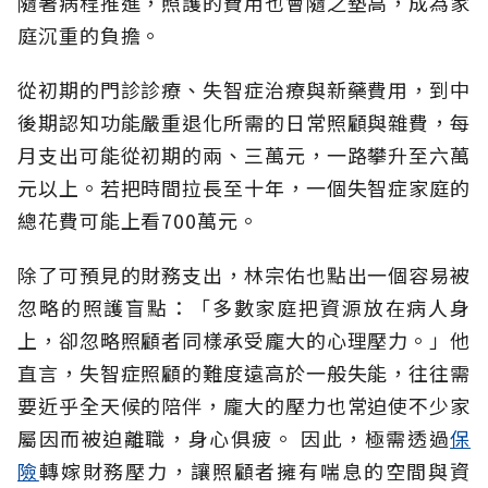
隨著病程推進，照護的費用也會隨之墊高，成為家
庭沉重的負擔。
從初期的門診診療、失智症治療與新藥費用，到中
後期認知功能嚴重退化所需的日常照顧與雜費，每
月支出可能從初期的兩、三萬元，一路攀升至六萬
元以上。若把時間拉長至十年，一個失智症家庭的
總花費可能上看700萬元。
除了可預見的財務支出，林宗佑也點出一個容易被
忽略的照護盲點：「多數家庭把資源放在病人身
上，卻忽略照顧者同樣承受龐大的心理壓力。」他
直言，失智症照顧的難度遠高於一般失能，往往需
要近乎全天候的陪伴，龐大的壓力也常迫使不少家
屬因而被迫離職，身心俱疲。
因此，極需透過
保
險
轉嫁財務壓力，讓照顧者擁有喘息的空間與資