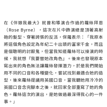
在《
伴娘我最大
》
就曾和導演合作過的蘿絲拜恩
（Rose Byrne），這次在片中飾演總是頂著高射
砲的髮型、穿著誇張的反派，保羅表示：「我原本
將這個角色設定為年紀二十出頭的富家千金，而且
是個聰明的討厭鬼，但當我知道蘿絲可以接演的時
候，我就想『我要替她改角色』。後來也發現原本
寫出來的角色無法讓蘿絲發揮潛力，於是我們開始
用不同的口音和各種變化，嘗試找到最適合她的造
型，後來蘿絲提議用英國口音，當我聽她用冷冷的
英國口音念完腳本之後，就回家全部重寫了她的角
色。蘿絲這次的演出，是她做過最深得我心的一件
事。」