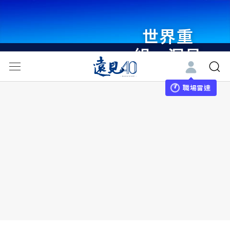
世界重
組・洞見
未來 與
世界領袖
職場雷達
同行