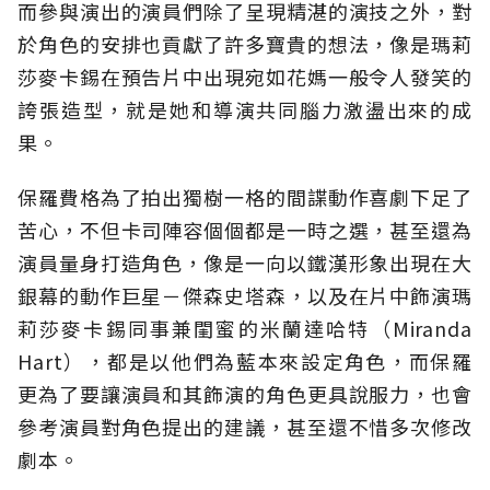
而參與演出的演員們除了呈現精湛的演技之外，對
於角色的安排也貢獻了許多寶貴的想法，像是瑪莉
莎麥卡錫在預告片中出現宛如花媽一般令人發笑的
誇張造型，就是她和導演共同腦力激盪出來的成
果。
保羅費格為了拍出獨樹一格的間諜動作喜劇下足了
苦心，不但卡司陣容個個都是一時之選，甚至還為
演員量身打造角色，像是一向以鐵漢形象出現在大
銀幕的動作巨星－傑森史塔森，以及在片中飾演瑪
莉莎麥卡錫同事兼閨蜜的米蘭達哈特（Miranda
Hart），都是以他們為藍本來設定角色，而保羅
更為了要讓演員和其飾演的角色更具說服力，也會
參考演員對角色提出的建議，甚至還不惜多次修改
劇本。