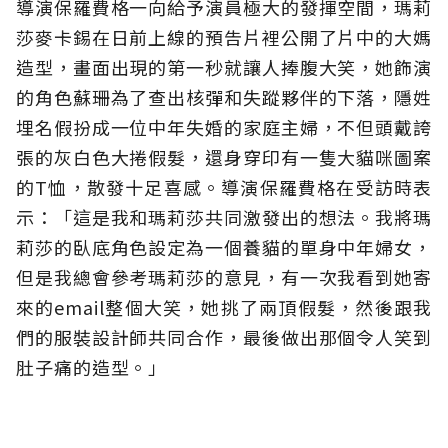
導演保羅費格一向給予演員極大的發揮空間，瑪莉
莎麥卡錫在日前上線的預告片裡公開了片中的大媽
造型，畫面出現的第一秒就讓人捧腹大笑，她飾演
的角色蘇珊為了查出核彈和失蹤夥伴的下落，隱姓
埋名假扮成一位中年失婚的家庭主婦，不但頭戴誇
張的灰白色大捲假髮，還身穿印有一隻大貓咪圖案
的T恤，散發十足喜感。導演保羅費格在受訪時表
示：「這是我和瑪莉莎共同激發出的想法。我將瑪
莉莎的臥底角色設定為一個養貓的單身中年婦女，
但是我總會參考瑪莉莎的意見，有一次我看到她寄
來的email整個大笑，她挑了兩頂假髮，然後跟我
們的服裝設計師共同合作，最後做出那個令人笑到
肚子痛的造型。」