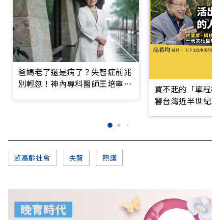
爸媽老了還是病了？失智症前兆
別輕忽！神內專科醫師王培寧呼
買不起的「單程機
籲把握大腦黃金期
響台灣近半世紀思
超高齡社會
失智
照護