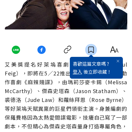
喜歡這篇文章嗎 ?
艾美獎提名好萊塢喜劇名導保羅費格（Paul
登入
後立即收藏 !
Feig），即將在5／22推出自編自導的全新間諜動
作喜劇《
麻辣賤諜
》
，由瑪莉莎麥卡錫（Melissa
McCarthy）、傑森史塔森（Jason Statham）、
裘德洛（Jude Law）和蘿絲拜恩（Rose Byrne）
等好萊塢天賦異稟的巨星們領銜主演。身兼編劇的
保羅費格因為太熱愛間諜電影，技癢自己寫了一部
劇本，不但精心為傑森史塔森量身打造專屬角色，