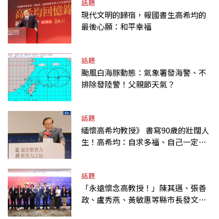
話題
現代文明的歸宿，報國書生高希均的
最後心願：和平幸福
話題
颱風白海豚動態：氣象署發海警、不
排除發陸警！父親節天氣？
話題
緬懷高希均教授》 書寫90歲的壯闊人
生！高希均：自求多福、自己一定要
爭氣
話題
「永遠懷念高教授！」陳其邁、張善
政、盧秀燕、黃敏惠等縣市長發文弔
唁高希均