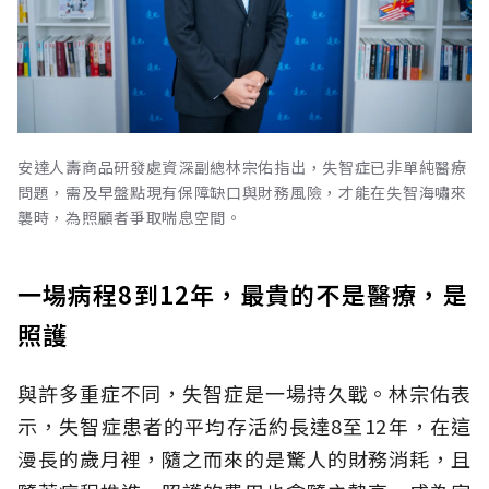
安達人壽商品研發處資深副總林宗佑指出，失智症已非單純醫療
問題，需及早盤點現有保障缺口與財務風險，才能在失智海嘯來
襲時，為照顧者爭取喘息空間。
一場病程8到12年，最貴的不是醫療，是
照護
與許多重症不同，失智症是一場持久戰。林宗佑表
示，失智症患者的平均存活約長達8至12年，在這
漫長的歲月裡，隨之而來的是驚人的財務消耗，且