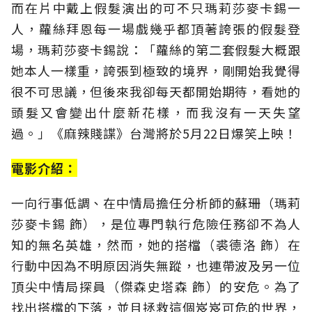
而在片中戴上假髮演出的可不只瑪莉莎麥卡錫一
人，蘿絲拜恩每一場戲幾乎都頂著誇張的假髮登
場，瑪莉莎麥卡錫說：「蘿絲的第二套假髮大概跟
她本人一樣重，誇張到極致的境界，剛開始我覺得
很不可思議，但後來我卻每天都開始期待，看她的
頭髮又會變出什麼新花樣，而我沒有一天失望
過。」《
麻辣賤諜
》
台灣將於5月22日爆笑上映！
電影介紹：
一向行事低調、在中情局擔任分析師的蘇珊（瑪莉
莎麥卡錫 飾），是位專門執行危險任務卻不為人
知的無名英雄，然而，她的搭檔（裘德洛 飾）在
行動中因為不明原因消失無蹤，也連帶波及另一位
頂尖中情局探員（傑森史塔森 飾）的安危。為了
找出搭檔的下落，並且拯救這個岌岌可危的世界，