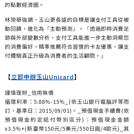
的點數經濟圈。
林榮華強調，玉山更長遠的目標是讓支付工具從被
動回饋，進化為「主動預測」。「透過即時消費足
跡與外部變數分析，支付工具能進一步主動洞察您
的消費偏好，精準推薦符合習慣的卡友優惠，讓支
付體驗真正升級為消費者的生活顧問。」
【
立即申辦玉山Unicard
】
謹慎理財_信用無價
循環利率：5.88%-15%_(依玉山銀行電腦評等而
訂，基準日：2015/09/01)。_預借現金手續費(依
預借現金約定結付幣別區分)：預借現金金額
x3.5%+(新臺幣150元/5美元/550日圓/4歐元)_其