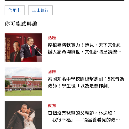
信用卡
玉山銀行
你可能感興趣
話題
厚植臺灣軟實力！遠見‧天下文化創
辦人高希均辭世，文化部將呈請總統
明令褒揚
國際
泰國知名中學校園槍擊悲劇：5死皆為
教師！學生憶「以為是惡作劇」
教育
首個沒有爸爸的父親節，林逸欣：
「我很幸福」——從富養看見的教養
課