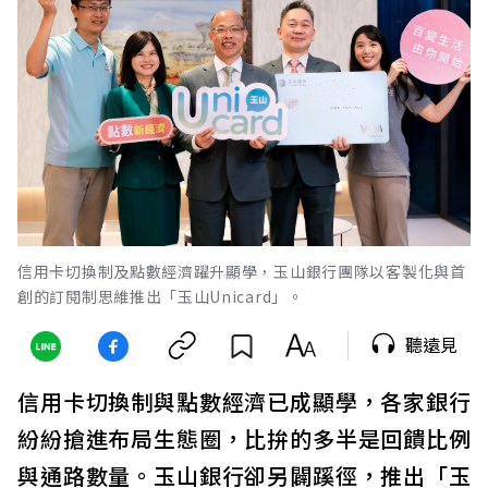
信用卡切換制及點數經濟躍升顯學，玉山銀行團隊以客製化與首
創的訂閱制思維推出「玉山Unicard」。
聽遠見
信用卡切換制與點數經濟已成顯學，各家銀行
紛紛搶進布局生態圈，比拚的多半是回饋比例
與通路數量。玉山銀行卻另闢蹊徑，推出「玉