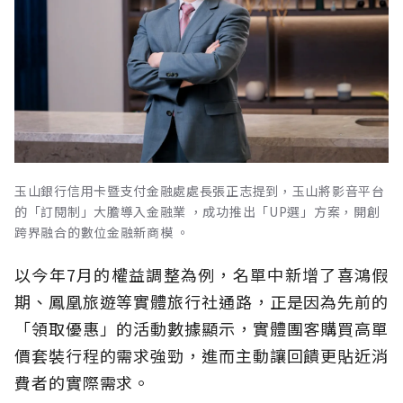
玉山銀行信用卡暨支付金融處處長張正志提到，玉山將影音平台
的「訂閱制」大膽導入金融業 ，成功推出「UP選」方案，開創
跨界融合的數位金融新商模 。
以今年7月的權益調整為例，名單中新增了喜鴻假
期、鳳凰旅遊等實體旅行社通路，正是因為先前的
「領取優惠」的活動數據顯示，實體團客購買高單
價套裝行程的需求強勁，進而主動讓回饋更貼近消
費者的實際需求。