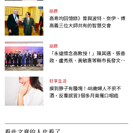
話題
高希均回憶錄》曾與波特、奈伊、傅
高義三位大師共有的智慧交會
話題
「永遠懷念高教授！」陳其邁、張善
政、盧秀燕、黃敏惠等縣市長發文弔
唁高希均
好享生活
摸到脖子有腫塊！48歲婦人不菸不
酒，反覆感冒3個多月竟罹口咽癌
看此文章的人也看了..