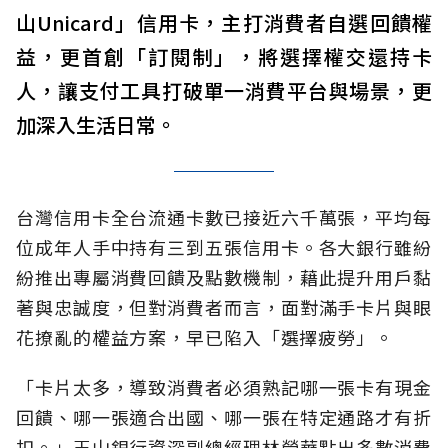
山Unicard」信用卡，主打消費者自選回饋權
益，更首創「訂閱制」，將選擇權交還持卡
人，讓支付工具打破單一消費平台與場景，更
加深入生活日常。
台灣信用卡全台流通卡數已接近六千萬張，平均每
位成年人手中持有三到五張信用卡。各大銀行雖紛
紛推出專屬消費回饋及點數機制，藉此提升用戶黏
著與忠誠度，但對消費者而言，面對滿手卡片與眼
花撩亂的權益方案，早已陷入「選擇疲勞」。
「卡片太多，導致消費者必須熟記哪一張卡有現金
回饋、哪一張適合出國、哪一張在特定通路才有折
扣。」玉山銀行資深副總經理林榮華點出多數消費