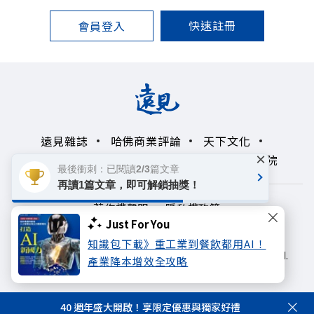
快速註冊
會員登入
遠見雜誌
哈佛商業評論
天下文化
×
未來親子學習平台
50+
領導影響力學院
最後衝刺：已閱讀2/3篇文章
再讀1篇文章，即可解鎖抽獎！
著作權聲明
隱私權政策
Just For You
Copyright© 1999~2026
知識包下載》重工業到餐飲都用AI！
遠見天下文化出版股份有限公司. All rights reserved.
產業降本增效全攻略
40 週年盛大開啟！享限定優惠與獨家好禮