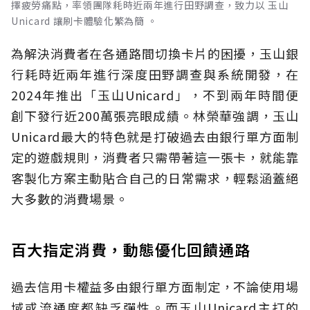
擇疲勞痛點，率領團隊耗時近兩年進行田野調查，致力以 玉山
Unicard 讓刷卡體驗化繁為簡 。
為解決消費者在各通路間切換卡片的困擾，玉山銀
行耗時近兩年進行深度田野調查與系統開發，在
2024年推出「玉山Unicard」，不到兩年時間便
創下發行近200萬張亮眼成績。林榮華強調，玉山
Unicard最大的特色就是打破過去由銀行單方面制
定的遊戲規則，消費者只需帶著這一張卡，就能靠
客製化方案主動貼合自己的日常需求，輕鬆涵蓋絕
大多數的消費場景。
百大指定消費，動態優化回饋通路
過去信用卡權益多由銀行單方面制定，不論使用場
域或流通度都缺乏彈性。而玉山Unicard主打的