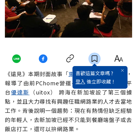
喜歡這篇文章嗎 ?
《遠見》本期封面故事「
東協為何贏中國
？
」裡，
登入
後立即收藏 !
報導了由前PChome營運長謝振豊開創的電商平
台
優達斯
（uitox） 跨海在新加坡設了第三個據
點，並且大力尋找有興趣任職網路業的人才去當地
工作。背後說明一個趨勢：現在有熱情但缺乏經驗
的年輕人，去新加坡已經不只能到餐廳端盤子或去
飯店打工，還可以拚網路業。