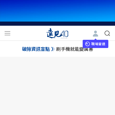
職場雷達
破除資訊盲點
刷手機就能變厲害