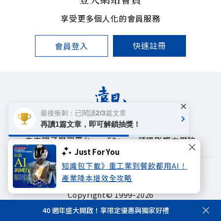
享受更多個人化的會員服務
快速註冊
會員登入
×
最後衝刺：已閱讀2/3篇文章
再讀1篇文章，即可解鎖抽獎！
遠見雜誌
哈佛商業評論
天下文化
未來親子學習平台
50+
領導影響力學院
Just For You
知識包下載》重工業到餐飲都用AI！
著作權聲明
隱私權政策
產業降本增效全攻略
Copyright© 1999~2026
遠見天下文化出版股份有限公司. All rights reserved.
40 週年盛大開啟！享限定優惠與獨家好禮