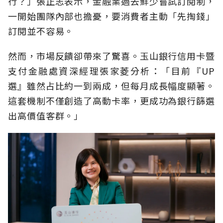
行？」張正志表示，金融業過去鮮少嘗試訂閱制，
一開始團隊內部也擔憂，要消費者主動「先掏錢」
訂閱並不容易。
然而，市場反饋卻帶來了驚喜。玉山銀行信用卡暨
支付金融處資深經理張家菱分析：「目前『UP
選』雖然占比約一到兩成，但每月成長幅度顯著。
這套機制不僅創造了高動卡率，更成功為銀行篩選
出高價值客群。」