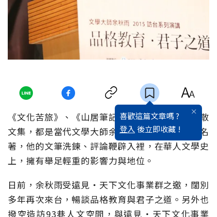
喜歡這篇文章嗎 ?
《文化苦旅》、《山居筆記》、《冷霜長河》等散
登入
後立即收藏 !
文集，都是當代文學大師余秋雨最為膾炙人口的名
著，他的文筆洗鍊、評論鞭辟入裡，在華人文學史
上，擁有舉足輕重的影響力與地位。
日前，余秋雨受遠見‧天下文化事業群之邀，闊別
多年再次來台，暢談品格教育與君子之道。另外也
撥空造訪93巷人文空間，與遠見‧天下文化事業