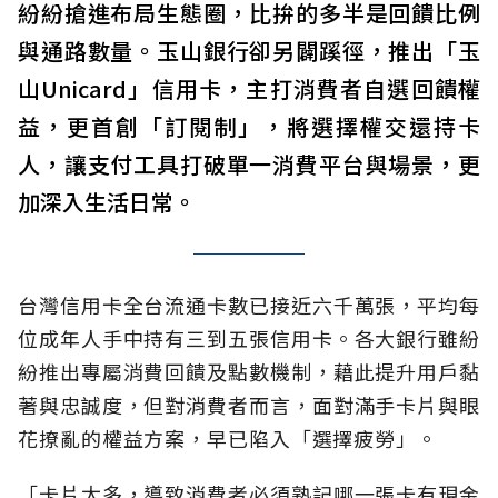
紛紛搶進布局生態圈，比拚的多半是回饋比例
與通路數量。玉山銀行卻另闢蹊徑，推出「玉
山Unicard」信用卡，主打消費者自選回饋權
益，更首創「訂閱制」，將選擇權交還持卡
人，讓支付工具打破單一消費平台與場景，更
加深入生活日常。
台灣信用卡全台流通卡數已接近六千萬張，平均每
位成年人手中持有三到五張信用卡。各大銀行雖紛
紛推出專屬消費回饋及點數機制，藉此提升用戶黏
著與忠誠度，但對消費者而言，面對滿手卡片與眼
花撩亂的權益方案，早已陷入「選擇疲勞」。
「卡片太多，導致消費者必須熟記哪一張卡有現金