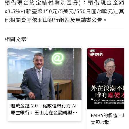
預借現金約定結付幣別區分)：預借現金金額
x3.5%+(新臺幣150元/5美元/550日圓/4歐元)_其
他相關費率依玉山銀行網站及申請書公告。
相關文章
迎戰金控 2.0！從數位銀行到 AI
原生銀行，玉山走在金融轉型最
EMBA的價值，
前線
立即收聽