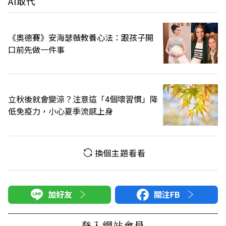
AI取代
《奧德賽》安海瑟薇教養心法：跟孩子開
口前先做一件事
立秋後就會變涼？注意這「4個壞習慣」降
低免疫力，小心夏季流感上身
換個主題看看
加好友
關注FB
登入網站會員