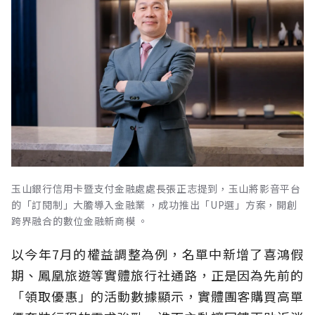
玉山銀行信用卡暨支付金融處處長張正志提到，玉山將影音平台
的「訂閱制」大膽導入金融業 ，成功推出「UP選」方案，開創
跨界融合的數位金融新商模 。
以今年7月的權益調整為例，名單中新增了喜鴻假
期、鳳凰旅遊等實體旅行社通路，正是因為先前的
「領取優惠」的活動數據顯示，實體團客購買高單