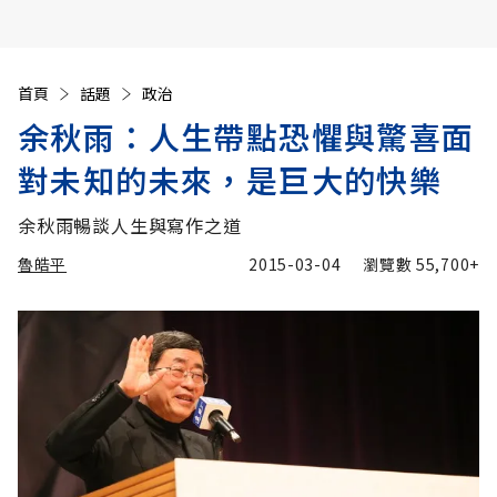
首頁
話題
政治
余秋雨：人生帶點恐懼與驚喜面
對未知的未來，是巨大的快樂
余秋雨暢談人生與寫作之道
魯皓平
2015-03-04
瀏覽數
55,700+