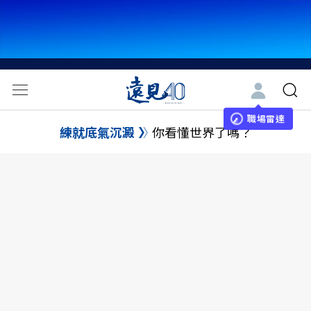
職場雷達
練就底氣沉澱
你看懂世界了嗎？