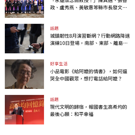
「永遠懷念高教授！」陳其邁、張善
政、盧秀燕、黃敏惠等縣市長發文弔
唁高希均
話題
城鎮韌性8月演習斷網？行動網路降速
演練10日登場，南部、東部、離島為
何不用？
好享生活
小品電影《給阿嬤的情書》，如何逼
哭全中國觀眾，想打電話給阿嬤？
話題
現代文明的歸宿，報國書生高希均的
最後心願：和平幸福