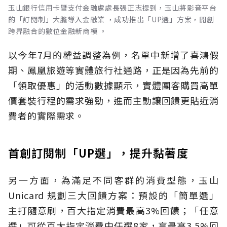
玉山銀行信用卡暨支付金融處處長張正志提到，玉山將影音平台
的「訂閱制」大膽導入金融業 ，成功推出「UP選」方案，開創
跨界融合的數位金融新商模 。
以今年7月的權益調整為例，名單中新增了喜鴻假
期、鳳凰旅遊等實體旅行社通路，正是因為先前的
「領取優惠」的活動數據顯示，實體團客購買高單
價套裝行程的需求強勁，進而主動讓回饋更貼近消
費者的實際需求。
首創訂閱制「UP選」，提升黏著度
另一方面，為滿足不同客群的消費型態，玉山
Unicard 規劃三大回饋方案：預設的「簡單選」
主打隨意刷，百大指定消費最高3%回饋；「任意
選」可從百大指定消費中任選8家，享最高3.5%回