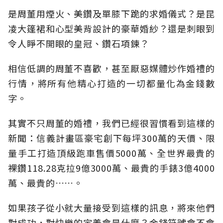
是周董用煙火、美鑽及單膝下跪的求婚儀式？是昆
凌大篷裙和心型美背設計的豪華婚紗？還是刺眼到
令人睜不開眼的皇冠、鑽石項鍊？
相信低調的周董不喜歡，甚至厭惡媒體炒作婚禮的
行情，將所有他精心打造的一切都量化為金錢數
字。
其實不只周董的婚禮，我們已經很習慣看到這樣的
新聞：信義計畫區豪宅創下每坪300萬的天價、限
量手工打造頂級跑車售價5000萬、全世界最貴的
裸鑽118.28克拉9億3000萬、最貴的手錶3億4000
萬、最貴的……。
如果孩子從小就大量接受到這樣的訊息，將來他們
對成功，對快樂的定義會是什麼？金錢符號會不會