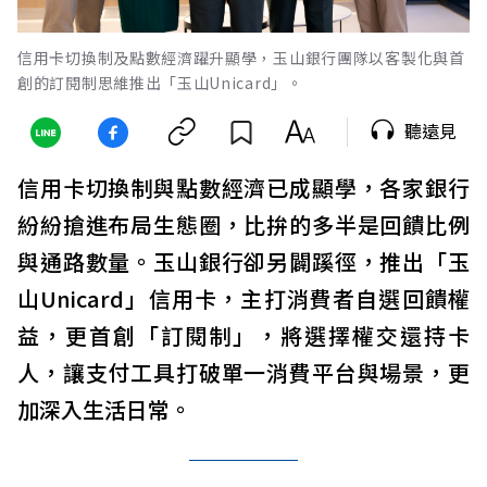
信用卡切換制及點數經濟躍升顯學，玉山銀行團隊以客製化與首
創的訂閱制思維推出「玉山Unicard」。
聽遠見
信用卡切換制與點數經濟已成顯學，各家銀行
紛紛搶進布局生態圈，比拚的多半是回饋比例
與通路數量。玉山銀行卻另闢蹊徑，推出「玉
山Unicard」信用卡，主打消費者自選回饋權
益，更首創「訂閱制」，將選擇權交還持卡
人，讓支付工具打破單一消費平台與場景，更
加深入生活日常。