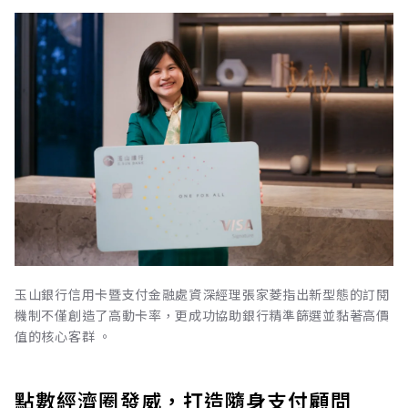
玉山銀行信用卡暨支付金融處資深經理張家菱指出新型態的訂閱
機制不僅創造了高動卡率，更成功協助銀行精準篩選並黏著高價
值的核心客群 。
點數經濟圈發威，打造隨身支付顧問