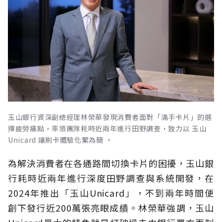
玉山銀行資深副總經理林榮華發現消費者面對「滿手卡片」的選
擇疲勞痛點，率領團隊耗時近兩年進行田野調查，致力以 玉山
Unicard 讓刷卡體驗化繁為簡 。
為解決消費者在各通路間切換卡片的困擾，玉山銀
行耗時近兩年進行深度田野調查與系統開發，在
2024年推出「玉山Unicard」，不到兩年時間便
創下發行近200萬張亮眼成績。林榮華強調，玉山