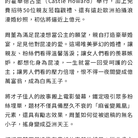
的霍華德古堡（Castle Howard）舉行，加上免
費招待50位親友蒞臨觀禮、還有遠赴歐洲拍攝浪
漫婚紗照，初估將逼近上億元。
周董為滿足昆凌想當公主的願望，親自打造豪華婚
宴，足見他對昆凌的愛。這場唯美夢幻的婚禮，讓
親友、粉絲們看得溫馨落淚；讓女人們看的羨慕嫉
妒，都想化身為昆凌，一生就當一回受呵護的公
主；讓男人們看的壓力倍增，恨不得一夜間變成億
萬富翁，成為白馬王子。
將才子佳人的故事搬上電影螢幕，鐵定吸引眾多粉
絲埋單，題材不僅具備歷久不衰的「麻雀變鳳凰」
元素，還具有勵志效果，周董如何從被退稿的無名
小子，搖身變成亞洲天王。