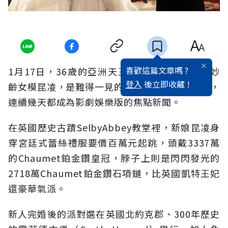
喜歡這篇文章嗎 ?
1月17日，36歲的亞洲天王周杰倫迎娶22歲的妙
登入
後立即收藏 !
齡女模昆凌，是難得一見的高規格豪華世紀婚禮，
連續幾天都成為影劇娛樂版的焦點新聞。
在英國歷史古蹟SelbyAbbey教堂裡，新娘昆凌身
穿宮廷式蕾絲禮服要價百萬元起跳，頭戴3337萬
的Chaumet鉑金鑽皇冠，脖子上則是閃閃發光的
2718萬Chaumet鉑金鑽石項鏈，比英國凱特王妃
還豪華氣派。
新人完婚後的派對選在英國北約克郡、300年歷史