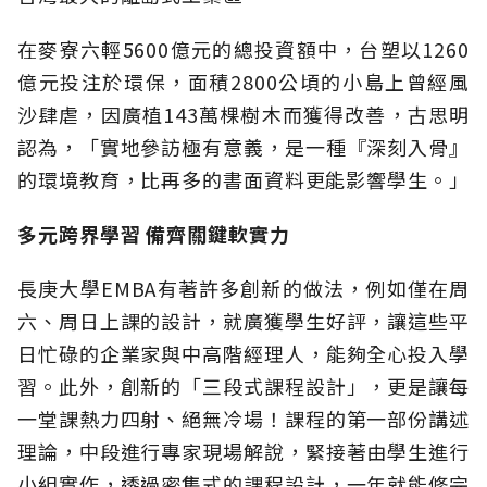
在麥寮六輕5600億元的總投資額中，台塑以1260
億元投注於環保，面積2800公頃的小島上曾經風
沙肆虐，因廣植143萬棵樹木而獲得改善，古思明
認為，「實地參訪極有意義，是一種『深刻入骨』
的環境教育，比再多的書面資料更能影響學生。」
多元跨界學習 備齊關鍵軟實力
長庚大學EMBA有著許多創新的做法，例如僅在周
六、周日上課的設計，就廣獲學生好評，讓這些平
日忙碌的企業家與中高階經理人，能夠全心投入學
習。此外，創新的「三段式課程設計」，更是讓每
一堂課熱力四射、絕無冷場！課程的第一部份講述
理論，中段進行專家現場解說，緊接著由學生進行
小組實作，透過密集式的課程設計，一年就能修完