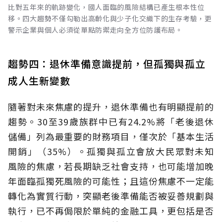
比對五年來的軌跡變化，國人面臨的風險結構已產生根本性位
移。四大趨勢不僅勾勒出高齡化與少子化交織下的生存考驗，更
警示企業與個人必須從單點防禦走向全方位防護布局。
趨勢四：退休準備意識提前，但孤獨與孤立
成人生新變數
隨著對未來焦慮的提升，退休準備也有明顯提前的
趨勢。30至39歲族群中已有24.2%將「老後退休
儲備」列為最重要的財務項目，僅次於「基本生活
開銷」（35%）。孤獨與孤立會放大民眾對未知
風險的焦慮，若長期缺乏社會支持，也可能增加晚
年面臨孤獨死風險的可能性；且這份焦慮不一定能
轉化為實質行動，突顯老後準備能否被妥善規劃與
執行，已不再侷限於單純的金融工具，更包括是否