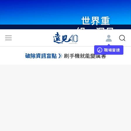
世界重
組・洞見
未來 與
世界領袖
職場雷達
破除資訊盲點
刷手機就能變厲害
同行