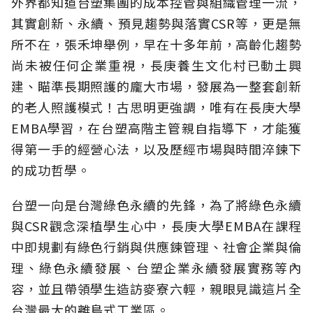
外界都知道台塑集團的成本控管與組織管理一流，
其實創新、永續、預見趨勢與落實CSR等，更是無
所不在，張禾坤舉例，早在十多年前，高齡化趨勢
尚未被任何企業重視，長庚養生文化村已動土興
建、瞄準長期照護的龐大市場，發展為一整套創新
的老人照護模式！古思明更強調，唯有在長庚大學
EMBA學習，在台塑高階主管親自指導下，才能獲
得第一手的經營心法，以及歷經市場與時間淬鍊下
的成功哲學。
台塑一向是台灣綠色永續的先鋒，為了將綠色永續
與CSR觀念深植學生心中，長庚大學EMBA在課程
中即規劃有綠色行銷與供應鍊管理、社會企業與倫
理、綠色永續發展、台塑企業永續發展實務等內
容，並且帶領學生造訪麥寮六輕，親眼見識這片全
台灣最大的離島式工業區。