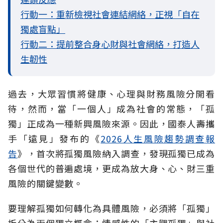
行動一：重新檢視社會連結網絡，正視「自在
獨處盲點」
行動二：提前整合身心財與社會網絡，打造人
生韌性
過去，大眾習慣將健康、心理與財務風險分開看
待，然而，當「一個人」成為社會的常態，「孤
獨」正成為一種新興風險來源。因此，國泰人壽攜
手「遠見」發布的《
2026人生風險趨勢調查報
告
》，首次將孤獨風險納入調查，發現孤獨已成為
各個世代的普遍處境，更成為放大身、心、財三重
風險的關鍵變數。
要理解孤獨如何轉化為具體風險，必須將「孤獨」
拆分為兩個獨立概念：情感性的「主觀孤獨」與社