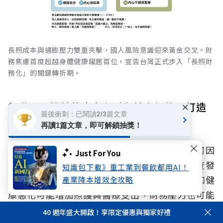
長照成本與通膨壓力雙重夾擊，國人風險意識迎來黃金交叉。財
務焦慮首度超越身體健康躍居首位，宣告台灣正式步入「長照財
務化」的關鍵轉折期。
行動二：提前整合身心財與社會網絡，打造
×
最後衝刺：已閱讀2/3篇文章
人生韌性
再讀1篇文章，即可解鎖抽獎！
人生風險管理的關鍵，不在於風險發生後如何因
Just For You
應，而在於風險發生前是否已做好準備。調查發
知識包下載》重工業到餐飲都用AI！
現，生理、心理與財務風險往往互相影響，例如健
產業降本增效全攻略
康惡化可能增加照護與醫療支出，財務壓力也可能
加重心理負擔。同時面臨孤獨或孤立，缺乏可提供
40 週年盛大開啟！享限定優惠與獨家好禮