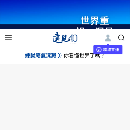
世界重
組・洞見
未來 與
世界領袖
職場雷達
練就底氣沉澱
你看懂世界了嗎？
同行