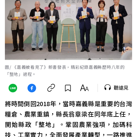
圖/ 《嘉義被看見了》新書發表，精彩紀錄嘉義縣歷時八年的
「整地」過程。
聽遠見
將時間倒回2018年，當時嘉義縣是重要的台灣
糧倉、農業重鎮，縣長翁章梁在同年底上任，
開始縣政「整地」。鞏固農業強項，加碼科
技、工業實力，全面發展產業轉型，一路推進