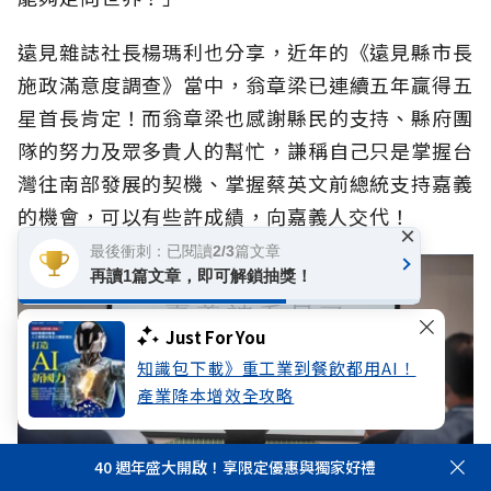
遠見雜誌社長楊瑪利也分享，近年的《遠見縣市長
施政滿意度調查》當中，翁章梁已連續五年贏得五
星首長肯定！而翁章梁也感謝縣民的支持、縣府團
隊的努力及眾多貴人的幫忙，謙稱自己只是掌握台
灣往南部發展的契機、掌握蔡英文前總統支持嘉義
的機會，可以有些許成績，向嘉義人交代！
×
最後衝刺：已閱讀2/3篇文章
再讀1篇文章，即可解鎖抽獎！
Just For You
知識包下載》重工業到餐飲都用AI！
產業降本增效全攻略
40 週年盛大開啟！享限定優惠與獨家好禮