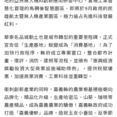
地的亞洲無人機AI創新應用研發中心、實現工業智
慧化管理的馬稠後智慧園區、即將於9月啟用的民
雄航太暨無人機產業園區，極力搶占先進科技發展
紅利。
華泰名品城動土也是城市轉型的重要里程碑，正式
宣告從「生產基地」蛻變成為「消費基地」！為了
加快行政程序，縣府成立專案窗口，整合都市計
畫、環評、消防、建照等流程，並頒布「振興經濟
獎勵投資大型商業設施補助條例」，提供稅賦優
惠，加速商業消費、工業科技並重轉型。
衝刺創新產業的同時，嘉義縣的農業根基積極朝向
品牌化、精品化升級，生產哈密瓜、山葵、咖啡等
農產精品，成為嘉義農業的驕傲！嘉義縣政府成功
打造「嘉義優鮮」品牌，造就玉女小番茄、反季節