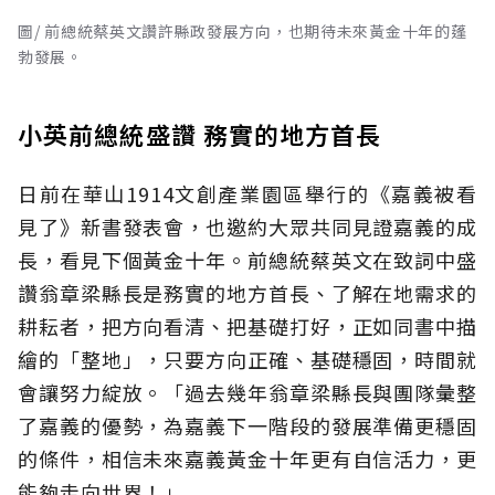
圖/ 前總統蔡英文讚許縣政發展方向，也期待未來黃金十年的蓬
勃發展。
小英前總統盛讚 務實的地方首長
日前在華山1914文創產業園區舉行的《嘉義被看
見了》新書發表會，也邀約大眾共同見證嘉義的成
長，看見下個黃金十年。前總統蔡英文在致詞中盛
讚翁章梁縣長是務實的地方首長、了解在地需求的
耕耘者，把方向看清、把基礎打好，正如同書中描
繪的「整地」，只要方向正確、基礎穩固，時間就
會讓努力綻放。「過去幾年翁章梁縣長與團隊彙整
了嘉義的優勢，為嘉義下一階段的發展準備更穩固
的條件，相信未來嘉義黃金十年更有自信活力，更
能夠走向世界！」