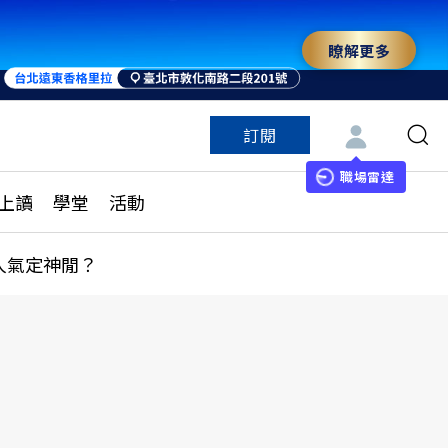
瞭解更多
來 與世界領袖同行
訂閱
特色頻道
訂閱
見線上讀
ESG遠見
職場雷達
上讀
學堂
活動
多訂閱方案
城市學
刊購買
健康遠見
人氣定神閒？
子報訂閱
華人精英論壇
享知識包
領導影響力學院