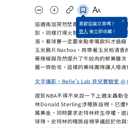
喜歡這篇文章嗎 ?
這週南加突然焚風肆虐野火四起，日頭
登入
後立即收藏 !
到，同樣打得火熱的還有NBA季後賽
漲。看球賽一定要來點零嘴飲料才過癮
玉米脆片Nachos，用帶著玉米粉清
哥辣椒與孜然提升了牛絞肉的鮮美層次
醬一齊助攻，這樣的美味團隊讓人唾液
文字攝影。Belle's Lab 貝兒實驗室 @ Cal
提到NBA不得不來說一下上週末轟動全
林Donald Sterling涉種族歧視
萬美金，同時要求史特林終生停權、退
球隊。史特林的種族歧視爭議起於他與女友絲