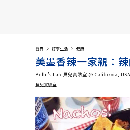
【遠見40週年慶】訂《遠見》贈實用家電3選1+暢銷好
首頁
好享生活
健康
美墨香辣一家親：辣
Belle's Lab 貝兒實驗室 @ California, US
貝兒實驗室
加入追蹤
貝兒實驗室