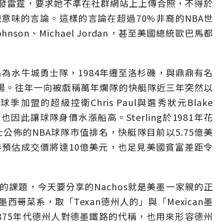
發雷霆，要求她不準在社群網站上上傳合照，不得於
意味的言論。這樣的言論在超過70%非裔的NBA世
nson、Michael Jordan，甚至美國總統歐巴馬都
當時名為水牛城勇士隊，1984年遷至洛杉磯，與鼎鼎有名
ter主場。往年一向被戲稱萬年爛隊的快艇隊近三年突然以
季加盟的超級控衛Chris Paul與選秀狀元Blake
也因此讓球隊身價水漲船高。Sterling於1981年花
士公佈的NBA球隊市值排名，快艇隊目前以5.75億美
界預估成交價將達10億美元，也足見美國貧富差距令
課題，今天要分享的Nachos就是美墨一家親的正
州-墨西哥菜系，取「Texan德州人的」與「Mexican墨
是1875年代德州人對德墨鐵路的代稱，也用來形容德州