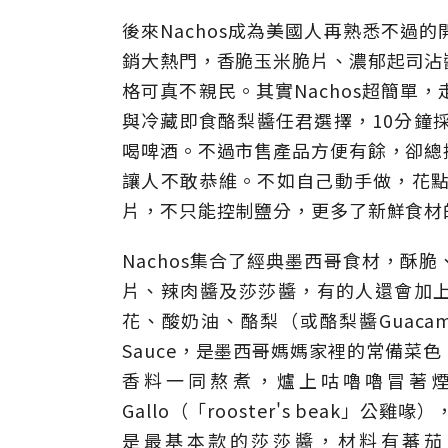
後來Nachos成為美國人再熟悉不過
銷大熱門，香脆玉米脆片、濃郁起司沾
格可真不親民。其實Nachos超簡單
與冷藏即食酪梨醬任君選擇，10分鐘
喝啤酒。不過市售產品方便有餘，卻總
讓人不敢恭維。不如自己動手做，花點
片，不只能控制鹽分，更多了新鮮食材
Nachos集合了經典墨西哥食材，酥
片、辣肉醬及莎莎醬，有的人還會加上醃漬墨
花、酸奶油、酪梨（或酪梨醬Guacam
Sauce，是墨西哥媽媽家裡的常備菜
香料一同熬煮，爐上咕嚕嚕冒著煙的
Gallo（「rooster's beak」公雞喙）
是最基本款的莎莎醬，材料有蕃茄、墨西