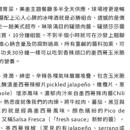
的開胃菜，美墨主題餐廳多半全天供應，球場裡更是暢
醬配上沁人心脾的冰啤酒就是必勝組合，遺憾的是價
，走一趟美式超市，琳琅滿目的罐頭肉醬、罐頭莎莎醬
採買，10分鐘組裝，不到半個小時就可在沙發上翹腳
擔心鈉含量及防腐劑過高，所有重鹹的醬料加乘，可
功夫30分鐘一樣可以吃到香辣順口的墨西哥玉米脆
的營養。
脆、滑潤、綿密、辛辣各種氣味層層堆疊，包含玉米脆
西哥辣椒片pickled jalapeño、橄欖片、蔥
ole）增添風味。濃郁肉汁來自墨西哥辣肉醬Chili
色，熟悉度就像我們的肉燥。將牛絞肉、蕃茄、黑豆與
就是經典墨西哥風味。顏色繽紛的Pico de
，又稱Salsa Fresca（「fresh sauce」新鮮的醬），
哥辣椒（常見的有jalapeño、serrano或