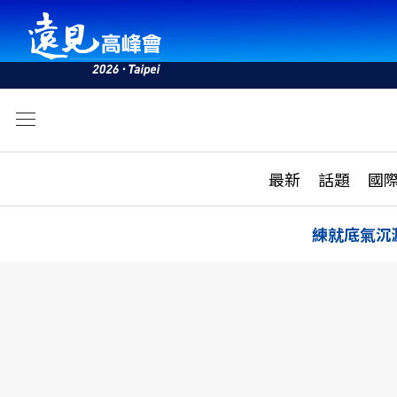
文
最新
最新
話題
國
雜誌目錄
活動
話題
AI
練就底氣沉
學堂
專題報導
科技
教育
遠見ON AIR
影音
合作