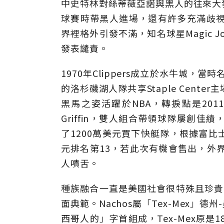
中史特林對絲蒂薇亞諾與黑人的往來大
球賽時帶黑人進場，還有許多充滿歧視
界裡格外引發不滿，知名球星Magic Joh
發表譴責。
1970年Clippers成立於水牛城，
的洛杉磯湖人隊共享Staple Cen
黑馬之姿活躍於NBA，轉捩點是2011球
Griffin，雙人組合帶領球隊屢創佳績，
了1200萬美元買下快艇隊，根據富比
元排名第13，若此次有機會售出，外
人嘖舌。
種族融合一直是美國社會很特殊且珍貴的
面典範。Nachos屬「Tex-Mex」德
西哥人的」字首組成，Tex-Mex原