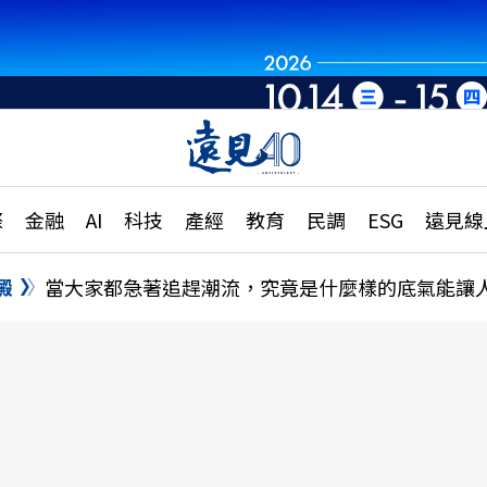
世界重組・洞見未
章
特輯
文章
大學升學、職涯攻略
遠
際
金融
AI
科技
產經
教育
民調
ESG
遠見線
國際
更
縣市施政調查全解析
金融
單
民調
澱
當大家都急著追趕潮流，究竟是什麼樣的底氣能讓
產經
電
好享生活
獨
專欄