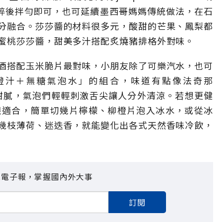
，切碎後拌勻即可，也可延續墨西哥媽媽傳統做法，在石
分融合。莎莎醬的材料很多元，酸甜的芒果、鳳梨都
蜜桃莎莎醬，甜美多汁搭配炙燒豬排格外對味。
酒搭配玉米脆片最對味，小朋友除了可樂汽水，也可
橙汁＋無糖氣泡水」的組合，味道有點像法奇那
汁的甜膩，氣泡們輕輕刺激舌尖讓人分外清涼。若想更健
er也很適合，簡單切幾片檸檬、柳橙片泡入冰水，或從冰
幾枝薄荷、迷迭香，就能變化出各式天然香味冷飲，
見電子報，掌握國內外大事
訂閱