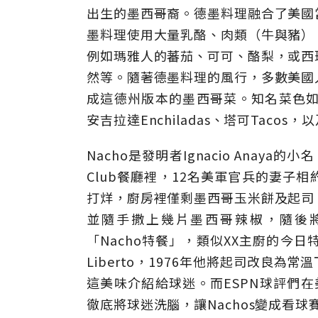
出生的墨西哥裔。德墨料理融合了美國
墨料理使用大量乳酪、肉類（牛與豬）
例如瑪雅人的蕃茄、可可、酪梨，或西
然等。隨著德墨料理的風行，多數美國
成這德州版本的墨西哥菜。知名菜色如墨西哥辣
安吉拉達Enchiladas、塔可Taco
Nacho是發明者Ignacio Anaya
Club餐廳裡，12名美軍官兵的妻子
打烊，廚房裡僅剩墨西哥玉米餅及起司
並隨手撒上幾片墨西哥辣椒，隨後將此道菜
「Nacho特餐」，類似XX主廚的今日特
Liberto，1976年他將起司改良
這美味介紹給球迷。而ESPN球評們在
徹底將球迷洗腦，讓Nachos變成看