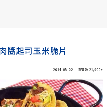
書6選3 特價 3,980 元
肉醬起司玉米脆片
A
2014-05-02
瀏覽數
21,900+