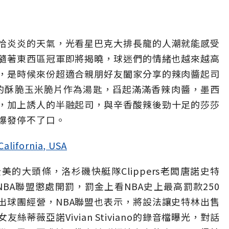
恰炎炎的天氣，光看星巴克大排長龍的人潮就能感受
，隨著東西區冠軍即將揭曉，球迷們的情緒也越來越高
，是時候來份超適合親朋好友闔家分享的辣肉醬起司
香的酥脆玉米脆片作為湯匙，舀起滿滿香辣肉醬，墨西
，加上誘人的半融起司，與辛香酸辣後勁十足的莎莎
爆發停不了口。
ifornia, USA
美的大頭條，洛杉磯快艇隊Clippers老闆唐諾史特
，已遭NBA聯盟懲處開罰，罰金上看NBA史上最高罰款250
出球團經營，NBA聯盟也表示，將設法讓史特林出售
蒂薇亞諾Vivian Stiviano的錄音檔曝光，對話