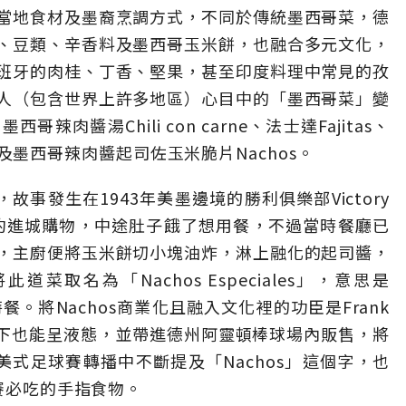
當地食材及墨裔烹調方式，不同於傳統墨西哥菜，德
、豆類、辛香料及墨西哥玉米餅，也融合多元文化，
班牙的肉桂、丁香、堅果，甚至印度料理中常見的孜
人（包含世界上許多地區）心目中的「墨西哥菜」變
肉醬湯Chili con carne、法士達Fajitas、
s，以及墨西哥辣肉醬起司佐玉米脆片Nachos。
的小名，故事發生在1943年美墨邊境的勝利俱樂部Victory
相約進城購物，中途肚子餓了想用餐，不過當時餐廳已
，主廚便將玉米餅切小塊油炸，淋上融化的起司醬，
取名為「Nachos Especiales」，意思是
餐。將Nachos商業化且融入文化裡的功臣是Frank
為常溫下也能呈液態，並帶進德州阿靈頓棒球場內販售，將
美式足球賽轉播中不斷提及「Nachos」這個字，也
球賽必吃的手指食物。