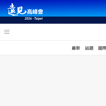
文
最新
最新
話題
國
雜誌目錄
活動
話題
AI
學堂
專題報導
科技
教育
遠見ON AIR
影音
合作