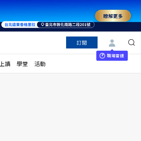
瞭解更多
來 與世界領袖同行
訂閱
特色頻道
訂閱
見線上讀
ESG遠見
職場雷達
上讀
學堂
活動
多訂閱方案
城市學
刊購買
健康遠見
子報訂閱
華人精英論壇
享知識包
領導影響力學院