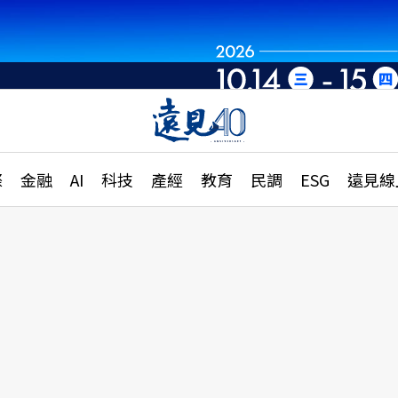
世界重組・洞見未
章
特輯
文章
大學升學、職涯攻略
遠
際
金融
AI
科技
產經
教育
民調
ESG
遠見線
國際
更
縣市施政調查全解析
金融
單
民調
產經
電
好享生活
獨
專欄