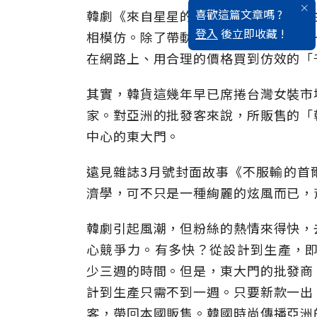
喜歡這篇文章嗎 ?
韓劇《來自星星的你》轟動全亞洲，女
登入
後立即收藏 !
相模仿。除了帶動劇中大明星所穿戴的
在網路上、用合理的價格買到仿效的「
其實，韓貨這幾年早已席捲台灣女裝市
家。對亞洲的批發客來說，所販售的「
中心的東大門。
遠見雜誌3月號封面故事《不服輸的首
濟學，可不只是一種絢麗的炫風而已，
韓劇引起風潮，但粉絲的熱情來得快，
心競爭力。有多快？從設計到生產，即
少三週的時間。但是，東大門的批發商
計到生產只需不到一週。只要新款一出
客，帶回本國販售。韓國時尚傳播亞洲