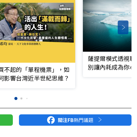
薩提爾模式透視職
別讓內耗成為你心
買不起的「單程機票」，如
產，每天默默累積
何影響台灣近半世紀思維？
關注FB
熱門議題