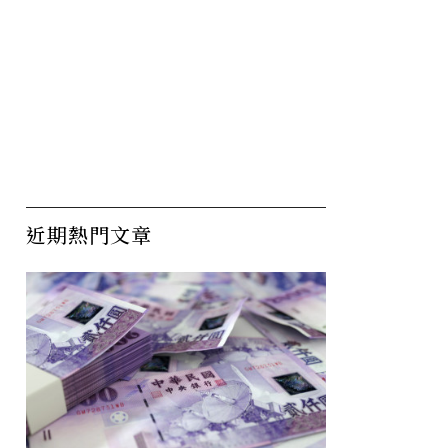
場冰山：
為什麼保齡球不再流行？保
台
靈的負資
齡球館一間間熄燈，成為時
代
近期熱門文章
利息
代的眼淚
接