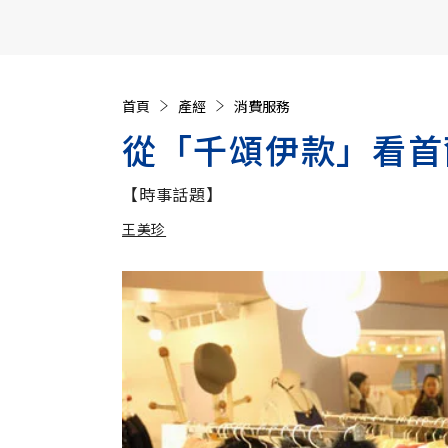
【遠見40週年慶】訂《遠見》贈實用家電3選1+暢銷好
首頁
產經
消費服務
從「千頌伊款」看首
【時事話題】
王美珍
加入追蹤
王美珍