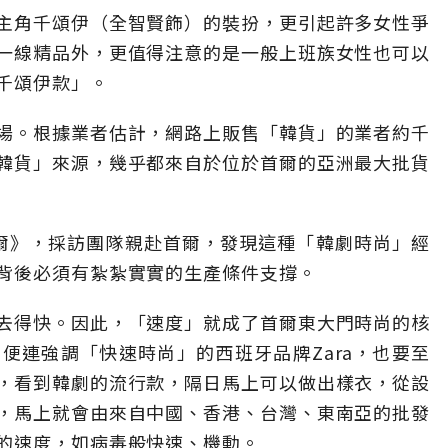
主角千頌伊（全智賢飾）的裝扮，更引起許多女性爭
一線精品外，更值得注意的是一般上班族女性也可以
千頌伊款」。
場。根據業者估計，網路上販售「韓貨」的業者約千
韓貨」來源，幾乎都來自於位於首爾的亞洲最大批貨
爾》，採訪團隊親赴首爾，發現這種「韓劇時尚」經
背後必須有紮紮實實的生產條件支撐。
去得快。因此，「速度」就成了首爾東大門時尚的核
便連強調「快速時尚」的西班牙品牌Zara，也要至
，看到韓劇的流行款，隔日馬上可以做出樣衣，從設
，馬上就會由來自中國、香港、台灣、東南亞的批發
的速度，如病毒般快速、機動。