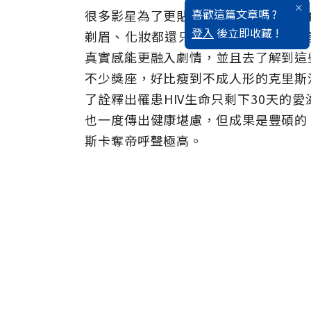
喜歡這篇文章嗎 ?
很多影星為了更貼切電影中所飾演的角
登入
後立即收藏 !
剃眉、化妝都還只是小CASS，更多
真實感能更融入劇情，並且去了解到這
不少獎座，好比瘦到不成人形的克里斯
了詮釋出罹患HIV生命只剩下30天的
也一度傳出健康堪慮，但成果是豐碩的
斯卡奪帝呼聲極高。