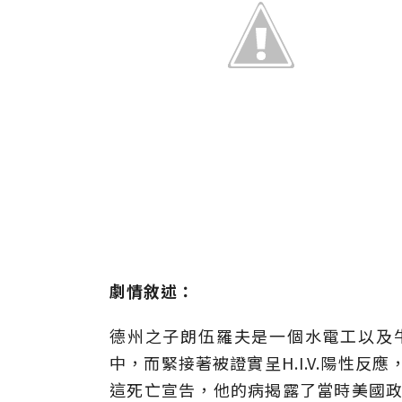
劇情敘述：
德州之子朗伍羅夫是一個水電工以及牛
中，而緊接著被證實呈H.I.V.陽性
這死亡宣告，他的病揭露了當時美國政府