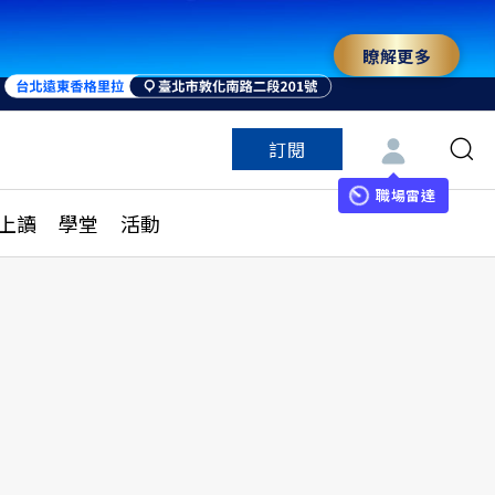
瞭解更多
訂閱
特色頻道
訂閱
見線上讀
ESG遠見
職場雷達
上讀
學堂
活動
多訂閱方案
城市學
刊購買
健康遠見
子報訂閱
華人精英論壇
享知識包
領導影響力學院