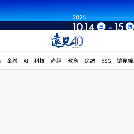
章
特輯
文章
大學升學、職涯攻略
遠
際
金融
AI
科技
產經
教育
民調
ESG
遠見線
國際
更
縣市施政調查全解析
金融
單
民調
產經
電
好享生活
獨
專欄