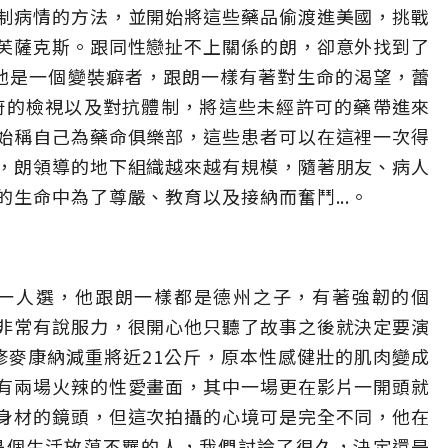
制病情的方法，並開始將這些藥品偷渡進美國，挑戰
芙薩克斯。跟同性戀扯不上關係的朗，卻意外找到了
，他是一個變裝癖者，跟朗一樣有著對生命的渴望，蕾
府的檢視以及對抗體制，將這些未經許可的藥帶進來
始稱自己為藥命俱樂部，這些患者可以在這裡一次得
，朗領導的地下組織越來越有規模，隨著朋友、病人
生命中為了尊嚴、教育以及接納而奮鬥...。
第一人選，他跟朗一樣都是德州之子，有著強韌的個
非常有說服力，很開心他只聽了故事之後就決定要演
修麥康納減重將近21公斤，原本性感健壯的肌肉變成
有兩場火辣的性愛畫面，其中一場更在影片一開頭就
身材的鏡頭，但這次拍攝的心境可是完全不同，他在
是個生活放蕩不羈的人，我們討論了很久，決定還是