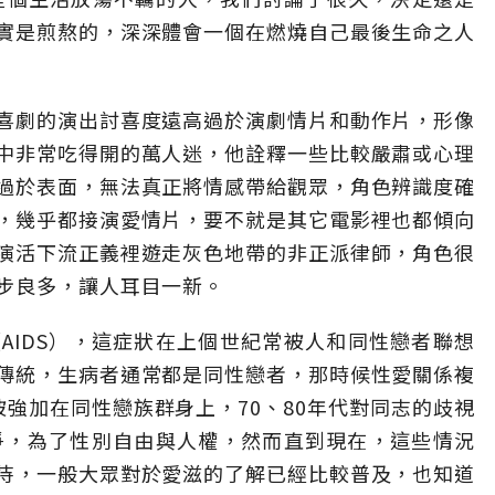
實是煎熬的，深深體會一個在燃燒自己最後生命之人
喜劇的演出討喜度遠高過於演劇情片和動作片，形像
中非常吃得開的萬人迷，他詮釋一些比較嚴肅或心理
過於表面，無法真正將情感帶給觀眾，角色辨識度確
，幾乎都接演愛情片，要不就是其它電影裡也都傾向
演活下流正義裡遊走灰色地帶的非正派律師，角色很
步良多，讓人耳目一新。
AIDS），這症狀在上個世紀常被人和同性戀者聯想
傳統，生病者通常都是同性戀者，那時候性愛關係複
被強加在同性戀族群身上，70、80年代對同志的歧視
爭，為了性別自由與人權，然而直到現在，這些情況
待，一般大眾對於愛滋的了解已經比較普及，也知道