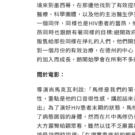
境來到墨西哥，在那邊他找到了有效控
醫療、科學團體，以及他的主治醫生伊
一個同伴，同樣也是HIV患者的蕾昂
昂同時也跟朗有著同樣的目標:避開政
販售給那些同樣在掙扎的人們，他們開
到一個月份的有效治療，在德州的中心
的加入而成長，朗開始學會在所剩不多的
關於電影：
導演尚馬克瓦利說:「馬修是我們的
性，重點是他的口音很性感，講起話來
出」為了演好HIV患者末期的狀態，馬
了病態孱弱的身體，然而在片中馬修仍
大方露臀給觀眾看，雖然以往不乏展露
接受訪問時說道:「在證實患病前的朗