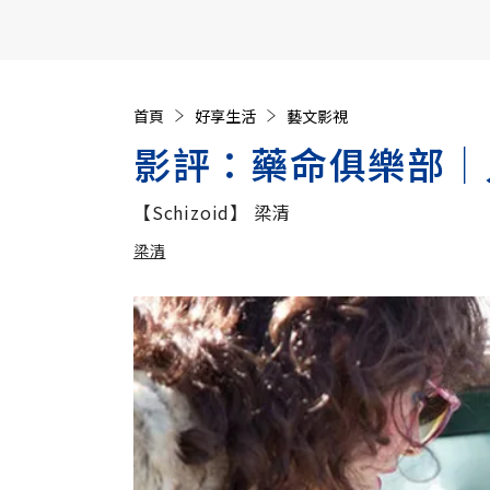
【遠見40週年慶】訂《遠見》贈實用家電3選1+暢銷好
首頁
好享生活
藝文影視
影評：藥命俱樂部│
【Schizoid】 梁清
梁清
加入追蹤
梁清