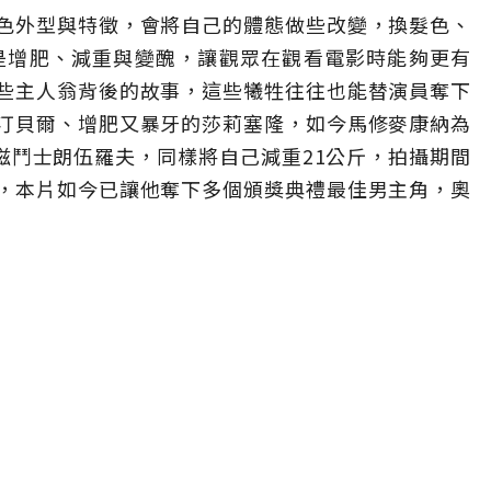
色外型與特徵，會將自己的體態做些改變，換髮色、
的是增肥、減重與變醜，讓觀眾在觀看電影時能夠更有
些主人翁背後的故事，這些犧牲往往也能替演員奪下
汀貝爾、增肥又暴牙的莎莉塞隆，如今馬修麥康納為
愛滋鬥士朗伍羅夫，同樣將自己減重21公斤，拍攝期間
，本片如今已讓他奪下多個頒獎典禮最佳男主角，奧