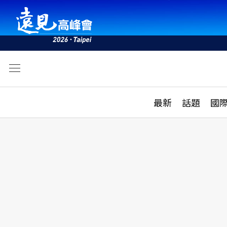
文
最新
最新
話題
國
雜誌目錄
活動
話題
AI
學堂
專題報導
科技
教育
遠見ON AIR
影音
合作