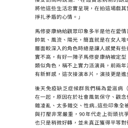
將他這些生活忠實呈現，在拍這場戲其
掙扎矛盾的心情。」
馬修麥康納給觀眾印象多半是他在愛情
帥氣、風流、陽光，簡直就是在女人堆
層面較深入的角色時總是讓人感覺有些
實不高，有好一陣子馬修麥康納被定型
類似角色，稱不上實力派演員，前兩年
有新鮮感，這次接演本片，演技更是進
後天免疫缺乏症候群我們稱為愛滋病（
在一起，原因在於社會風氣保守、觀念
雜凌亂、太多雜交、性病..這些印象全
與打壓非常嚴重，90年代走上街頭抗
也只是稍微好轉，並未真正獲得平等對