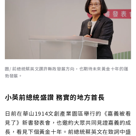
圖/ 前總統蔡英文讚許縣政發展方向，也期待未來黃金十年的蓬
勃發展。
小英前總統盛讚 務實的地方首長
日前在華山1914文創產業園區舉行的《嘉義被看
見了》新書發表會，也邀約大眾共同見證嘉義的成
長，看見下個黃金十年。前總統蔡英文在致詞中盛