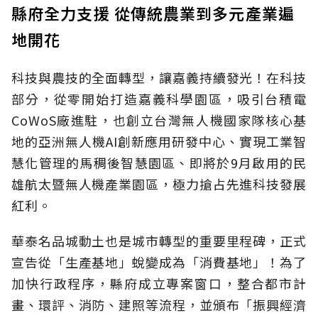
縣府全力支援 從傳統農業到多元產業遍
地開花
科技與農技的全面轉型，讓嘉義持續發光！在科技
部分，從零開始打造嘉義科學園區，吸引台積電
CoWoS廠進駐，也創立台灣無人機國家隊核心基
地的亞洲無人機AI創新應用研發中心、實現工業智
慧化管理的馬稠後智慧園區、即將於9月啟用的民
雄航太暨無人機產業園區，極力搶占先進科技發展
紅利。
華泰名品城動土也是城市轉型的重要里程碑，正式
宣告從「生產基地」蛻變成為「消費基地」！為了
加快行政程序，縣府成立專案窗口，整合都市計
畫、環評、消防、建照等流程，並頒布「振興經濟