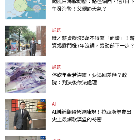
颱風白海豚動態：路徑偏西，估7日下
午發海警！父親節天氣？
話題
徵才薪資擬沒5萬不得寫「面議」！薪
資揭露門檻7年沒調，勞動部下一步？
話題
停砍年金若違憲，要追回差額？政
院：判決後依法處理
AI
AI創新翻轉營運陳規！拉亞漢堡賣出
史上最爆款漢堡的祕密