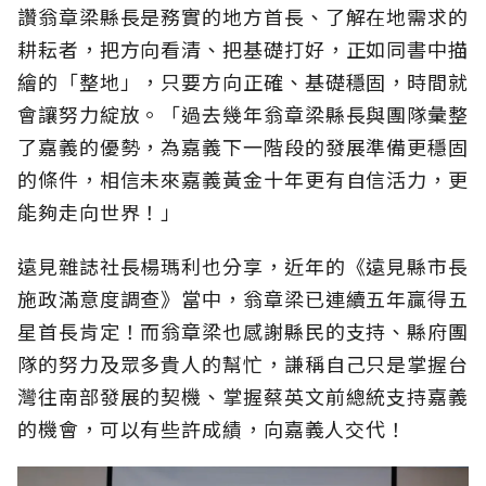
讚翁章梁縣長是務實的地方首長、了解在地需求的
耕耘者，把方向看清、把基礎打好，正如同書中描
繪的「整地」，只要方向正確、基礎穩固，時間就
會讓努力綻放。「過去幾年翁章梁縣長與團隊彙整
了嘉義的優勢，為嘉義下一階段的發展準備更穩固
的條件，相信未來嘉義黃金十年更有自信活力，更
能夠走向世界！」
遠見雜誌社長楊瑪利也分享，近年的《遠見縣市長
施政滿意度調查》當中，翁章梁已連續五年贏得五
星首長肯定！而翁章梁也感謝縣民的支持、縣府團
隊的努力及眾多貴人的幫忙，謙稱自己只是掌握台
灣往南部發展的契機、掌握蔡英文前總統支持嘉義
的機會，可以有些許成績，向嘉義人交代！