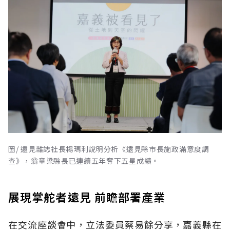
圖/ 遠見雜誌社長楊瑪利說明分析《遠見縣市長施政滿意度調
查》，翁章梁縣長已連續五年奪下五星成績。
展現掌舵者遠見 前瞻部署產業
在交流座談會中，立法委員蔡易餘分享，嘉義縣在