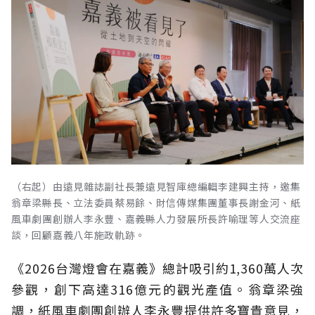
（右起）由遠見雜誌副社長兼遠見智庫總編輯李建興主持，邀集
翁章梁縣長、立法委員蔡易餘、財信傳媒集團董事長謝金河、紙
風車劇團創辦人李永豐、嘉義縣人力發展所長許喻理等人交流座
談，回顧嘉義八年施政軌跡。
《2026台灣燈會在嘉義》總計吸引約1,360萬人次
參觀，創下高達316億元的觀光產值。翁章梁強
調，紙風車劇團創辦人李永豐提供許多寶貴意見，