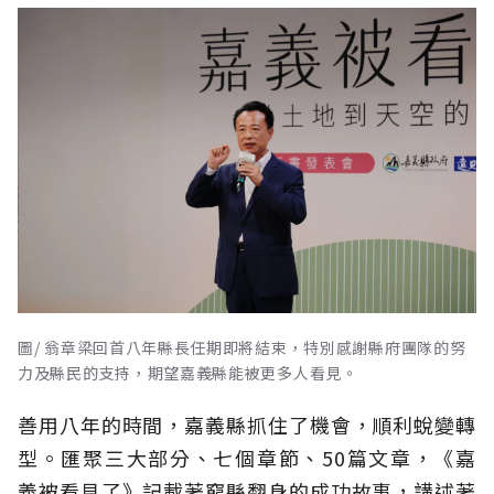
圖/ 翁章梁回首八年縣長任期即將結束，特別感謝縣府團隊的努
力及縣民的支持，期望嘉義縣能被更多人看見。
善用八年的時間，嘉義縣抓住了機會，順利蛻變轉
型。匯聚三大部分、七個章節、50篇文章，《嘉
義被看見了》記載著窮縣翻身的成功故事，講述著