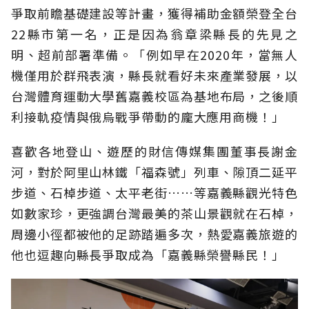
爭取前瞻基礎建設等計畫，獲得補助金額榮登全台
22縣市第一名，正是因為翁章梁縣長的先見之
明、超前部署準備。「例如早在2020年，當無人
機僅用於群飛表演，縣長就看好未來產業發展，以
台灣體育運動大學舊嘉義校區為基地布局，之後順
利接軌疫情與俄烏戰爭帶動的龐大應用商機！」
喜歡各地登山、遊歷的財信傳媒集團董事長謝金
河，對於阿里山林鐵「福森號」列車、隙頂二延平
步道、石棹步道、太平老街……等嘉義縣觀光特色
如數家珍，更強調台灣最美的茶山景觀就在石棹，
周邊小徑都被他的足跡踏遍多次，熱愛嘉義旅遊的
他也逗趣向縣長爭取成為「嘉義縣榮譽縣民！」