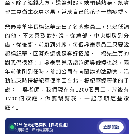
至。除了給錢大方，還為剝蝦阿姨預備熱湯、幫實
習生買衛生衣買水果，當成自己的孩子一樣疼愛。
鼎泰豐董事長楊紀華是出了名的寵員工，只是低調
的他，不太喜歡對外說。從總部、中央廚房到分
店，從後廚、前廚到外廠，每個鼎泰豐員工只要說
起楊紀華，回答永遠像是套好招般，「楊先生真的
對我們很好！」鼎泰豐樂活諮詢師吳俊緯也說，兩
年前他剛到任時，參加公司在宜蘭辦的激勵營，活
動結束時搭楊紀華便車回台北。楊紀華握著他的手
說：「吳老師，我們現在有1200個員工，背後有
1200個家庭，你要幫幫我，一起照顧這些家
庭。」
72%
領先者已開啟【職場雷達】
立即開啟
立即開通！解鎖專屬服務