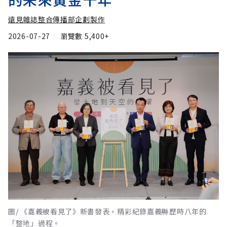
遠見雜誌整合傳播部企劃製作
2026-07-27
瀏覽數
5,400+
圖/ 《嘉義被看見了》新書發表，精彩紀錄嘉義縣歷時八年的
「整地」過程。