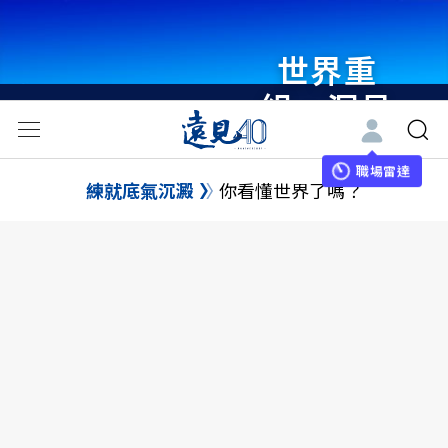
世界重
組・洞見
未來 與
世界領袖
職場雷達
練就底氣沉澱
你看懂世界了嗎？
同行