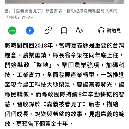
圖/ 《嘉義被看見了》新書發表，精彩紀錄嘉義縣歷時八年的
「整地」過程。
聽遠見
將時間倒回2018年，當時嘉義縣是重要的台灣
糧倉、農業重鎮，縣長翁章梁在同年底上任，
開始縣政「整地」。鞏固農業強項，加碼科
技、工業實力，全面發展產業轉型，一路推進
至現今農工科技大縣榮景，要讓嘉義發光，讓
縣民驕傲。而縣政團隊持續8年辛勤耕耘的智
慧，皆收錄於《嘉義被看見了》新書，描繪一
個個成長、蛻變與希望的故事，見證嘉義的綻
放，更預告下個黃金十年。