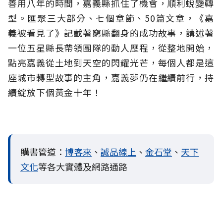
善用八年的時間，嘉義縣抓住了機會，順利蛻變轉
型。匯聚三大部分、七個章節、50篇文章，《嘉
義被看見了》記載著窮縣翻身的成功故事，講述著
一位五星縣長帶領團隊的動人歷程，從整地開始，
點亮嘉義從土地到天空的閃耀光芒，每個人都是這
座城市轉型故事的主角，嘉義夢仍在繼續前行，持
續綻放下個黃金十年！
購書管道：
博客來
、
誠品線上
、
金石堂
、
天下
文化
等各大實體及網路通路