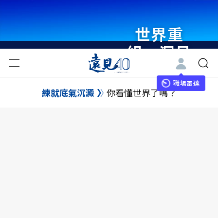
世界重
組・洞見
未來 與
世界領袖
職場雷達
練就底氣沉澱
你看懂世界了嗎？
同行