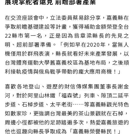
展現掌舵者遠見 前瞻部署產業
在交流座談會中，立法委員蔡易餘分享，嘉義縣在
爭取前瞻基礎建設等計畫，獲得補助金額榮登全台
22縣市第一名，正是因為翁章梁縣長的先見之
明、超前部署準備。「例如早在2020年，當無人
機僅用於群飛表演，縣長就看好未來產業發展，以
台灣體育運動大學舊嘉義校區為基地布局，之後順
利接軌疫情與俄烏戰爭帶動的龐大應用商機！」
喜歡各地登山、遊歷的財信傳媒集團董事長謝金
河，對於阿里山林鐵「福森號」列車、隙頂二延平
步道、石棹步道、太平老街……等嘉義縣觀光特色
如數家珍，更強調台灣最美的茶山景觀就在石棹，
周邊小徑都被他的足跡踏遍多次，熱愛嘉義旅遊的
他也逗趣向縣長爭取成為「嘉義縣榮譽縣民！」