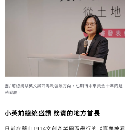
圖/ 前總統蔡英文讚許縣政發展方向，也期待未來黃金十年的蓬
勃發展。
小英前總統盛讚 務實的地方首長
日前在華山1914文創產業園區舉行的《嘉義被看