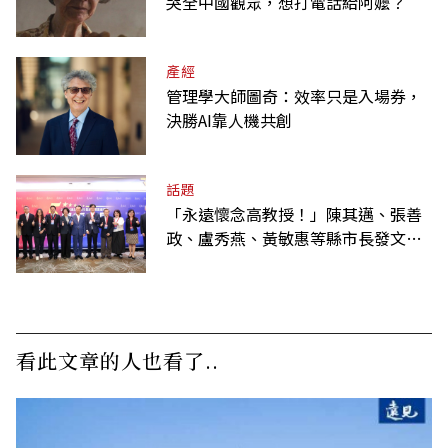
哭全中國觀眾，想打電話給阿嬤？
產經
管理學大師圖奇：效率只是入場券，
決勝AI靠人機共創
話題
「永遠懷念高教授！」陳其邁、張善
政、盧秀燕、黃敏惠等縣市長發文弔
唁高希均
看此文章的人也看了..