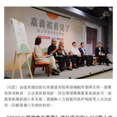
（右起）由遠見雜誌副社長兼遠見智庫總編輯李建興主持，邀集
翁章梁縣長、立法委員蔡易餘、財信傳媒集團董事長謝金河、紙
風車劇團創辦人李永豐、嘉義縣人力發展所長許喻理等人交流座
談，回顧嘉義八年施政軌跡。