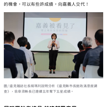
的機會，可以有些許成績，向嘉義人交代！
圖/ 遠見雜誌社長楊瑪利說明分析《遠見縣市長施政滿意度調
查》，翁章梁縣長已連續五年奪下五星成績。