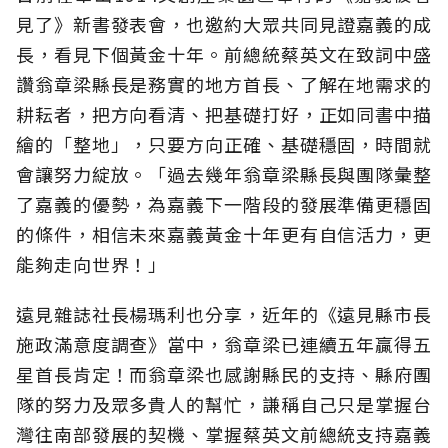
見了》新書發表會，也邀約大眾共同見證嘉義的成
長，看見下個黃金十年。前總統蔡英文在致詞中盛
讚翁章梁縣長是務實的地方首長、了解在地需求的
耕耘者，把方向看清、把基礎打好，正如同書中描
繪的「整地」，只要方向正確、基礎穩固，時間就
會讓努力綻放。「過去幾年翁章梁縣長與團隊彙整
了嘉義的優勢，為嘉義下一階段的發展準備更穩固
的條件，相信未來嘉義黃金十年更有自信活力，更
能夠走向世界！」
遠見雜誌社長楊瑪利也分享，近年的《遠見縣市長
施政滿意度調查》當中，翁章梁已連續五年贏得五
星首長肯定！而翁章梁也感謝縣民的支持、縣府團
隊的努力及眾多貴人的幫忙，謙稱自己只是掌握台
灣往南部發展的契機、掌握蔡英文前總統支持嘉義