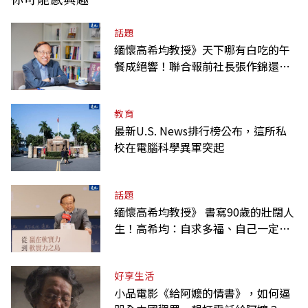
話題
緬懷高希均教授》天下哪有白吃的午
餐成絕響！聯合報前社長張作錦還原
「經典名言」由來
教育
最新U.S. News排行榜公布，這所私
校在電腦科學異軍突起
話題
緬懷高希均教授》 書寫90歲的壯闊人
生！高希均：自求多福、自己一定要
爭氣
好享生活
小品電影《給阿嬤的情書》，如何逼