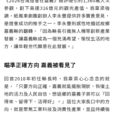
《2026台灣燈會在嘉義》總計吸引約1,360萬人次
參觀，創下高達316億元的觀光產值。翁章梁強
調，紙風車劇團創辦人李永豐提供許多寶貴意見，
是燈會成功的推手之一。李永豐則感性地描述故鄉
嘉義縣的翻轉，「因為縣長引進無人機等創新產業
發展，讓嘉義縣成為一個充滿希望、愉悅生活的地
方，讓年輕世代願意在此發展。」
瞄準正確方向 嘉義被看見了
回首2018年初任縣長時，翁章梁心心念念的就
是，「只要方向正確，嘉義就能擺脫現狀，恢復土
地的活力及人民自信，想返鄉的嘉義子弟可以『回
得來、留得下、活得好』。」這位大家長口中的方
向，就是聚焦工業科技及消費性產業，並且持續強