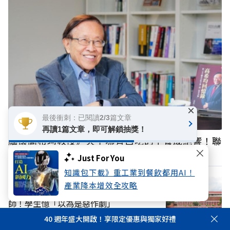
×
最後衝刺：已閱讀2/3篇文章
再讀1篇文章，即可解鎖抽獎！
緬懷高希均教授》天下哪有白吃的午餐成絕響！聯
合報前社長張作錦還原「經典名言」由來
Just For You
知識包下載》重工業到餐飲都用AI！
產業降本增效全攻略
泰國知名中學校園槍擊悲劇：5死皆為教
師！學生憶「以為是惡作劇」
40 週年盛大開啟！享限定優惠與獨家好禮