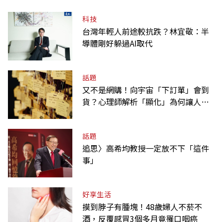
科技
台灣年輕人前途較抗跌？林宜敬：半
導體剛好躲過AI取代
話題
又不是網購！向宇宙「下訂單」會到
貨？心理師解析「顯化」為何讓人無
法自拔
話題
追思〉高希均教授一定放不下「這件
事」
好享生活
摸到脖子有腫塊！48歲婦人不菸不
酒，反覆感冒3個多月竟罹口咽癌