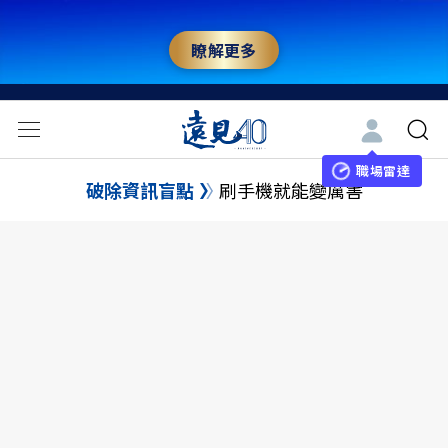
瞭解更多
職場雷達
破除資訊盲點
刷手機就能變厲害