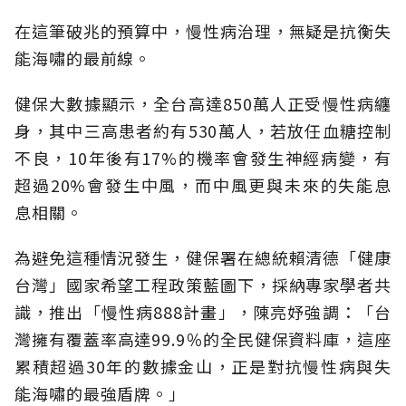
在這筆破兆的預算中，慢性病治理，無疑是抗衡失
能海嘯的最前線。
健保大數據顯示，全台高達850萬人正受慢性病纏
身，其中三高患者約有530萬人，若放任血糖控制
不良，10年後有17%的機率會發生神經病變，有
超過20%會發生中風，而中風更與未來的失能息
息相關。
為避免這種情況發生，健保署在總統賴清德「健康
台灣」國家希望工程政策藍圖下，採納專家學者共
識，推出「慢性病888計畫」，陳亮妤強調：「台
灣擁有覆蓋率高達99.9％的全民健保資料庫，這座
累積超過30年的數據金山，正是對抗慢性病與失
能海嘯的最強盾牌。」