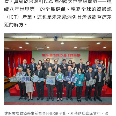
盾，莫過於台灣引以為傲的兩大世界級優勢——連
續八年世界第一的全民健保、稱霸全球的資通訊
（ICT）產業，這也是未來能消弭台灣城鄉醫療差
距的解方。
健保署推動癌藥事前審查FHIR電子化，累積癌症臨床資料，強