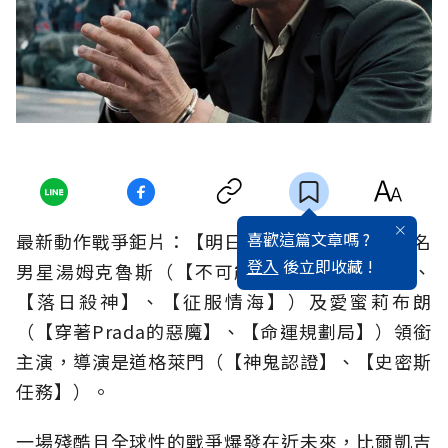
喜歡這篇文章嗎 ?
最新動作戰爭鉅片：【明日邊界】由奧斯卡獎提名
登入
後立即收藏 !
男星湯姆克魯斯（【不可能的任務】電影系列、
【落日殺神】、【征服情海】）及愛蜜莉布朗
（【穿著Prada的惡魔】、【命運規劃局】）領銜
主演，導演是道格萊門（【神鬼認證】、【史密斯
任務】）。
一場殘酷且全球性的戰爭爆發在近未來，比爾凱吉