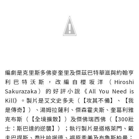
編劇是克里斯多佛麥奎里及傑茲巴特華滋與約翰亨
利巴特沃斯，改編自櫻坂洋（Hiroshi
Sakurazaka）的好評小說《All You Need is
Kill》。製片是艾文史多夫（【攻其不備】、【我
是傳奇】）、湯姆拉薩利、傑森霍夫斯、奎葛利雅
克布斯（【全境擴散】）及傑佛瑞西佛（【300壯
士：斯巴達的逆襲】）；執行製片是道格萊門、戴
夫巴提斯、喬比哈諾德、福原秀美及布魯斯柏曼；