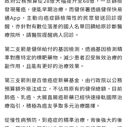
政府公務預算從28億大幅提升至68億，一旦篩檢
發現罹癌，便能早期治療。而健保署透過健保快易
通App，主動向癌症篩檢陽性的民眾發送回診提
醒，亦針對有數位落差的國人名單回饋給原診斷醫
療院所，請醫院提醒病人回診。
第二支箭是健保給付的基因檢測，透過基因檢測精
準對應特定的標靶藥物，減少患者忍受無效治療的
副作用，且能有更好的治療效果。
第三支箭則是百億癌症新藥基金，由行政院以公務
預算額外挹注成立，不佔用原有的健保總額，目前
肺癌、乳癌、大腸直腸癌新藥已經快速接軌國際治
療指引，積極為癌友爭取多元治療選擇。
從慢性病預防，到癌症的精準治療，背後強大的後