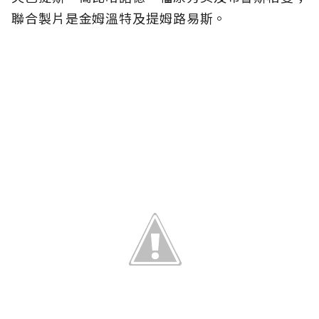
聯合製片是金姆溫特及提姆路易斯。