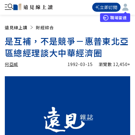
立即訂閱
職場雷達
遠見線上讀
財經綜合
是互補，不是競爭－惠普東北亞
區總經理談大中華經濟圈
何亞威
1992-03-15
瀏覽數
12,450+
加入追蹤
何亞威