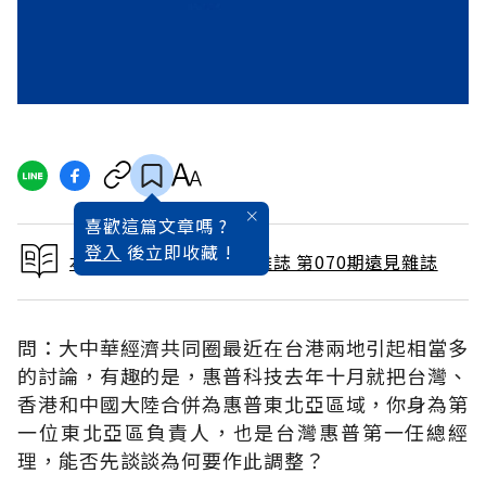
喜歡這篇文章嗎 ?
登入
後立即收藏 !
本文出自 1992 / 4月號雜誌 第070期遠見雜誌
問：大中華經濟共同圈最近在台港兩地引起相當多
的討論，有趣的是，惠普科技去年十月就把台灣、
香港和中國大陸合併為惠普東北亞區域，你身為第
一位東北亞區負責人，也是台灣惠普第一任總經
理，能否先談談為何要作此調整？