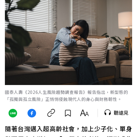
國泰人壽《2026人生風險趨勢調查報告》報告指出，新型態的
「孤獨與孤立風險」正悄悄侵蝕現代人的身心與財務韌性。
聽遠見
隨著台灣邁入超高齡社會，加上少子化、單身