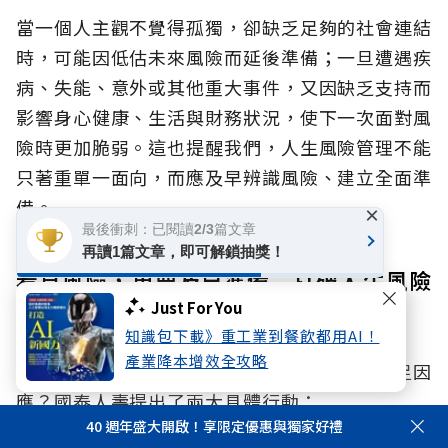
當一個人主觀不覺得孤獨，卻缺乏足夠的社會連結
時，可能因低估未來風險而延後準備；一旦遭遇疾
病、失能、意外或其他重大事件，又因缺乏支持而
影響身心健康、生活與財務狀況，使下一次面對風
險時更加脆弱。這也提醒我們，人生風險管理不能
只著重單一面向，而應及早辨識風險、建立全面準
備。
×
最後衝刺：已閱讀2/3篇文章
再讀1篇文章，即可解鎖抽獎！
看見風險，更要及早準備 打破人生風險
Just For You
的連鎖反應
知識包下載》重工業到餐飲都用AI！
產業降本增效全攻略
面對身心財與孤獨、孤立風險，我們該如何做足因
應？國泰人壽提出了兩大具體行動：
40 週年盛大開啟！享限定優惠與獨家好禮