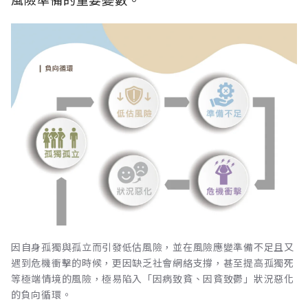
因自身孤獨與孤立而引發低估風險，並在風險應變準備不足且又
遇到危機衝擊的時候，更因缺乏社會網絡支撐，甚至提高孤獨死
等極端情境的風險，極易陷入「因病致貧、因貧致鬱」狀況惡化
的負向循環。