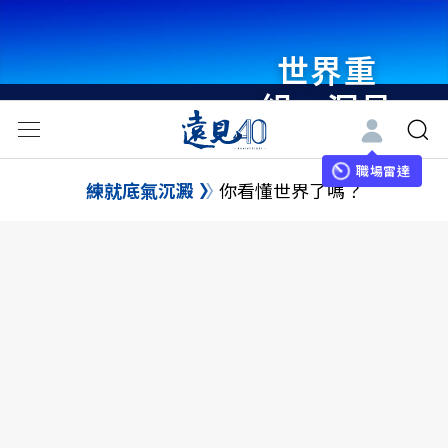
世界重
組・洞見
未來 與
世界領袖
職場雷達
練就底氣沉澱
你看懂世界了嗎？
同行