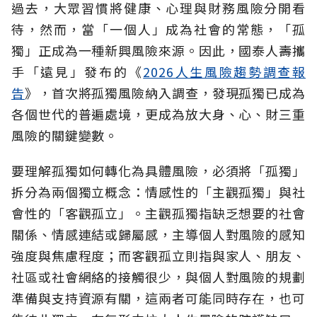
過去，大眾習慣將健康、心理與財務風險分開看
待，然而，當「一個人」成為社會的常態，「孤
獨」正成為一種新興風險來源。因此，國泰人壽攜
手「遠見」發布的《
2026人生風險趨勢調查報
告
》，首次將孤獨風險納入調查，發現孤獨已成為
各個世代的普遍處境，更成為放大身、心、財三重
風險的關鍵變數。
要理解孤獨如何轉化為具體風險，必須將「孤獨」
拆分為兩個獨立概念：情感性的「主觀孤獨」與社
會性的「客觀孤立」。主觀孤獨指缺乏想要的社會
關係、情感連結或歸屬感，主導個人對風險的感知
強度與焦慮程度；而客觀孤立則指與家人、朋友、
社區或社會網絡的接觸很少，與個人對風險的規劃
準備與支持資源有關，這兩者可能同時存在，也可