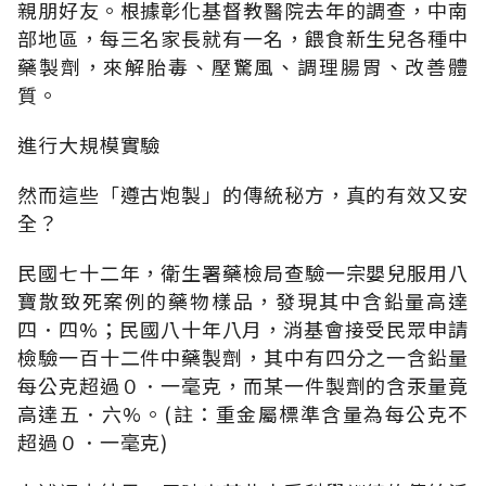
親朋好友。根據彰化基督教醫院去年的調查，中南
部地區，每三名家長就有一名，餵食新生兒各種中
藥製劑，來解胎毒、壓驚風、調理腸胃、改善體
質。
進行大規模實驗
然而這些「遵古炮製」的傳統秘方，真的有效又安
全？
民國七十二年，衛生署藥檢局查驗一宗嬰兒服用八
寶散致死案例的藥物樣品，發現其中含鉛量高達
四．四%；民國八十年八月，消基會接受民眾申請
檢驗一百十二件中藥製劑，其中有四分之一含鉛量
每公克超過０．一毫克，而某一件製劑的含汞量竟
高達五．六%。(註：重金屬標準含量為每公克不
超過０．一毫克)