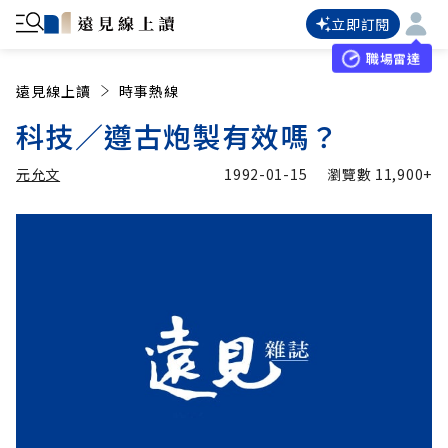
立即訂閱
職場雷達
遠見線上讀
時事熱線
科技／遵古炮製有效嗎？
元允文
1992-01-15
瀏覽數
11,900+
加入追蹤
元允文