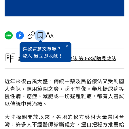
喜歡這篇文章嗎 ?
登入
後立即收藏 !
本文出自 1992 / 2月號雜誌 第068期遠見雜誌
近年來復古風大盛，傳統中藥及民俗療法又受到國
人青睞，運用範圍之廣，超乎想像。舉凡糖尿病等
慢性病、癌症、減肥或一切疑難雜症，都有人嘗試
以傳統中藥治療。
大陸探親開放以來，各地的秘方藥材大量帶回台
灣，許多人不經醫師診斷處方，擅自把秘方推薦給