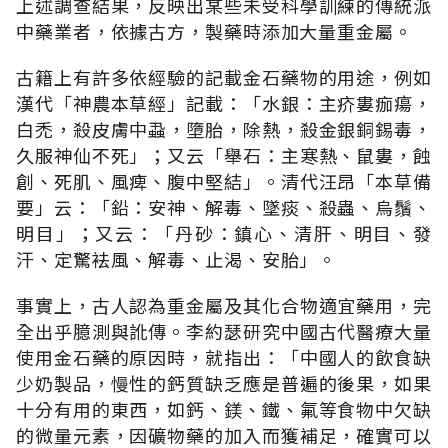
上述調查結果，反映出某些未受科學訓練的傳統派
中藥業者，依據古方，製藥時添加大量重金屬。
古籍上有許多依經驗的記載金石藥物的用途，例如
漢代「神農本草經」記載：「水銀：主疥婁痂瘍，
白禿，殺皮膚中蝨，墮胎，除熱，殺金銀銅錫毒，
久服神仙不死」；又云「舉石：主寒熱、鼠婁，蝕
創、死肌、風痺、腹中堅結」。清代汪昂「本草備
要」云：「鉛：安神、解毒、墜痰、殺蟲、烏鬚、
明目」；又云：「丹砂：鎮心、清肝、明目、發
汗、定驚袪風、解毒、止渴、安胎」。
事實上，古人認為重金屬及其化合物適宜藥用，完
全出乎臆測與訛傳。李約瑟研究中國古代醫療大量
使用金石藥的原因時，就指出：「中國人的飲食缺
少奶製品，慢性的鈣質缺乏應是普遍的後果，如果
十分有用的東西，如鈣、鎂、鐵、氟等食物中欠缺
的微量元素，因礦物藥的加入而獲補足，確實可以