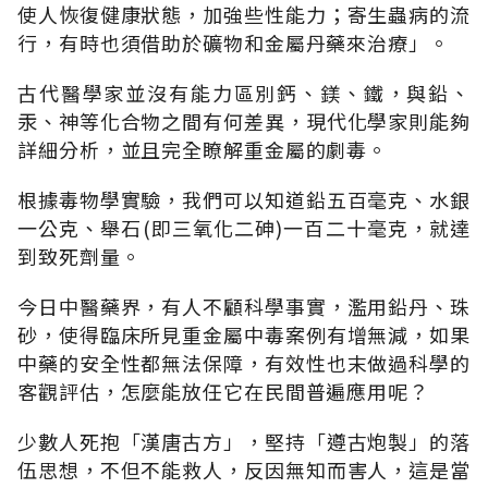
使人恢復健康狀態，加強些性能力；寄生蟲病的流
行，有時也須借助於礦物和金屬丹藥來治療」。
古代醫學家並沒有能力區別鈣、鎂、鐵，與鉛、
汞、神等化合物之間有何差異，現代化學家則能夠
詳細分析，並且完全瞭解重金屬的劇毒。
根據毒物學實驗，我們可以知道鉛五百毫克、水銀
一公克、舉石(即三氧化二砷)一百二十毫克，就達
到致死劑量。
今日中醫藥界，有人不顧科學事實，濫用鉛丹、珠
砂，使得臨床所見重金屬中毒案例有增無減，如果
中藥的安全性都無法保障，有效性也末做過科學的
客觀評估，怎麼能放任它在民間普遍應用呢？
少數人死抱「漢唐古方」，堅持「遵古炮製」的落
伍思想，不但不能救人，反因無知而害人，這是當