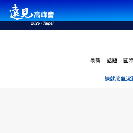
文
最新
最新
話題
國
雜誌目錄
活動
話題
AI
練就底氣沉
學堂
專題報導
科技
教育
遠見ON AIR
影音
合作