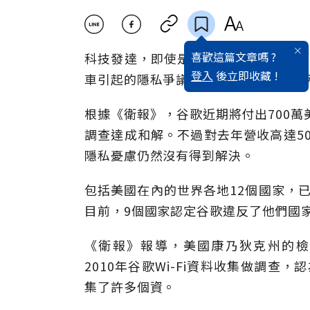
喜歡這篇文章嗎 ?
科技發達，即使是素人百姓，也有被「看
登入
後立即收藏 !
車引起的隱私爭議案件，目前可望達成
根據《衛報》，谷歌近期將付出700萬
調查達成和解。不過對去年營收高達50
隱私憂慮仍然沒有得到解決。
包括美國在內的世界各地12個國家，已
目前，9個國家認定谷歌違反了他們國
《衛報》報導，美國康乃狄克州的檢察總長
2010年谷歌Wi-Fi資料收集做調查
集了許多個資。