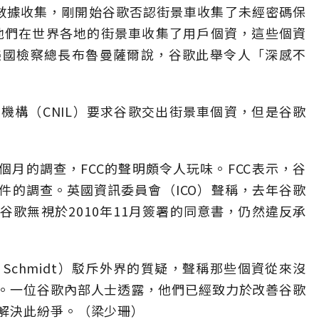
進行數據收集，剛開始谷歌否認街景車收集了未經密碼保
認他們在世界各地的街景車收集了用戶個資，這些個資
美國檢察總長布魯曼薩爾說，谷歌此舉令人「深感不
機構（CNIL）要求谷歌交出街景車個資，但是谷歌
7個月的調查，FCC的聲明頗令人玩味。FCC表示，谷
件的調查。英國資訊委員會（ICO）聲稱，去年谷歌
歌無視於2010年11月簽署的同意書，仍然違反承
 Schmidt）駁斥外界的質疑，聲稱那些個資從來沒
。一位谷歌內部人士透露，他們已經致力於改善谷歌
解決此紛爭。（梁少珊）