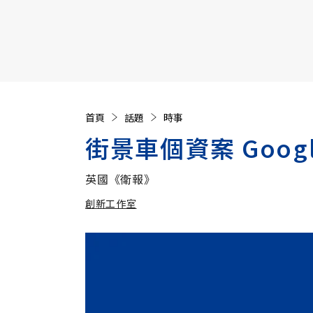
【遠見40週年慶】訂《遠見》贈實用家電3選1+暢銷好
首頁
話題
時事
街景車個資案 Goog
英國《衛報》
創新工作室
加入追蹤
創新工作室