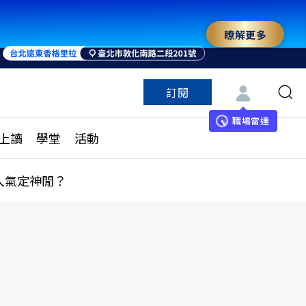
瞭解更多
訂閱
特色頻道
訂閱
見線上讀
ESG遠見
職場雷達
上讀
學堂
活動
多訂閱方案
城市學
刊購買
健康遠見
人氣定神閒？
子報訂閱
華人精英論壇
享知識包
領導影響力學院