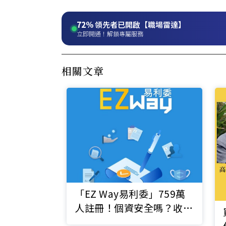
72%
領先者已開啟【職場雷達】
立即開通！解鎖專屬服務
相關文章
「EZ Way易利委」759萬
人註冊！個資安全嗎？收費
誰埋單？關務署三大澄清