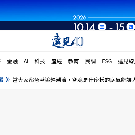
章
特輯
文章
大學升學、職涯攻略
遠
際
金融
AI
科技
產經
教育
民調
ESG
遠見線
國際
更
縣市施政調查全解析
金融
單
民調
澱
當大家都急著追趕潮流，究竟是什麼樣的底氣能讓
產經
電
好享生活
獨
專欄