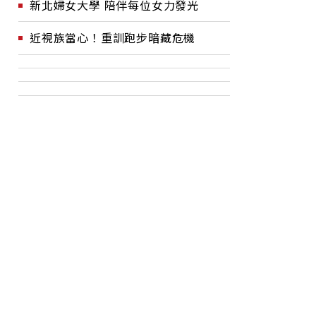
新北婦女大學 陪伴每位女力發光
近視族當心！重訓跑步暗藏危機
析》到北
徵才薪資擬沒5萬不得寫
青
價會漲？
「面議」！薪資揭露門檻7
利
年沒調，勞動部下一步？