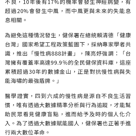
不良，10年後有17%的機率會發生神經病變，有
超過20%會發生中風，而中風更與未來的失能息
息相關。
為避免這種情況發生，健保署在總統賴清德「健康
台灣」國家希望工程政策藍圖下，採納專家學者共
識，推出「慢性病888計畫」，陳亮妤強調：「台
灣擁有覆蓋率高達99.9％的全民健保資料庫，這座
累積超過30年的數據金山，正是對抗慢性病與失
能海嘯的最強盾牌。」
醫學證實，四到六成的慢性病是源自不良生活習
慣，唯有透過大數據精準分析與行為追蹤，才能幫
助民眾看見健康盲點，進而給予及時的個人化介
入。為了透過大數據賦能國人，健保署也正著手進
行兩大數位革命。