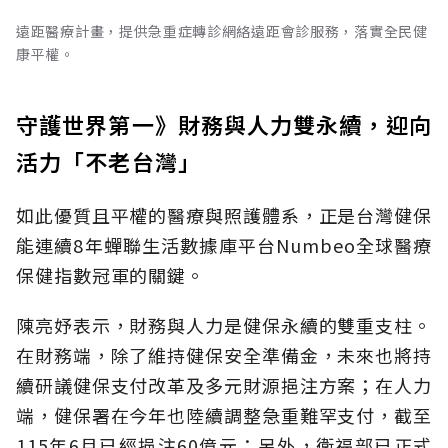
遠距醫療計畫，提供急重症轉診網絡遠距會診服務，落實全民健
康平權。
守護世界第一》財務與人力雙永續，迎向
活力「不老台灣」
如此優質且平權的醫療與照護體系，正是台灣健保
能連續8年蟬聯生活數據庫平台Numbeo全球醫療
保健指數冠軍的關鍵。
陳亮妤表示，財務與人力是健保永續的雙重支柱。
在財務端，除了維持健保安全準備金，未來也將持
續研議健保支付改革及多元財源挹注方案；在人力
端，健保署在今年也陸續調整急重難罕支付，截至
115年6月已經挹注60億元；另外，衛福部已正式