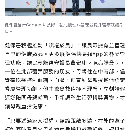
健保署結合Google AI技術，強化慢性病管理並提升醫療照護品
質。
健保署積極推動「賦權於民」，讓民眾擁有並管理
自己的健康數據。更發展健保快易通App的眷屬管
理功能，讓民眾能夠守護長輩健康。陳亮妤分享，
一位在北部醫界服務的朋友，母親住在中南部，儘
管有吃藥控制血糖、血壓，但直到母親授權他綁定
眷屬管理功能，他才驚覺數值極不理想，立刻請假
返鄉陪同母親就醫、重新調整生活習慣與藥物，才
讓母親重拾健康。
「只要透過家人授權，無論距離多遠，在外的遊子
都能隨時看見父母的抽血數據和就醫紀錄，讓科技