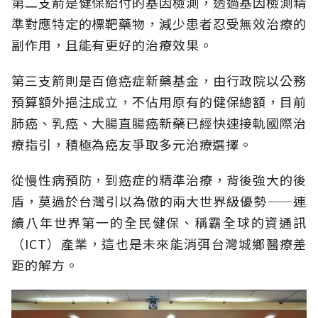
第二支箭是健保給付的基因檢測，透過基因檢測精
準對應特定的標靶藥物，減少患者忍受無效治療的
副作用，且能有更好的治療效果。
第三支箭則是百億癌症新藥基金，由行政院以公務
預算額外挹注成立，不佔用原有的健保總額，目前
肺癌、乳癌、大腸直腸癌新藥已經快速接軌國際治
療指引，積極為癌友爭取多元治療選擇。
從慢性病預防，到癌症的精準治療，背後強大的後
盾，莫過於台灣引以為傲的兩大世界級優勢——連
續八年世界第一的全民健保、稱霸全球的資通訊
（ICT）產業，這也是未來能消弭台灣城鄉醫療差
距的解方。