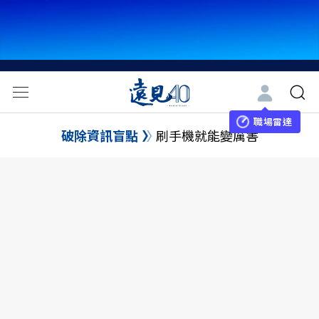
職場雷達
破除資訊盲點
刷手機就能變厲害