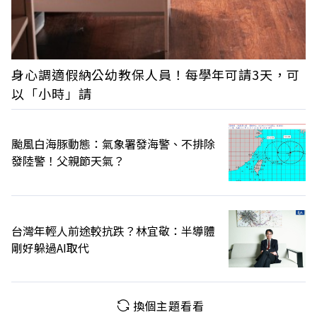
身心調適假納公幼教保人員！每學年可請3天，可
以「小時」請
颱風白海豚動態：氣象署發海警、不排除
發陸警！父親節天氣？
台灣年輕人前途較抗跌？林宜敬：半導體
剛好躲過AI取代
換個主題看看