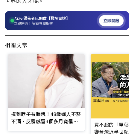
世界的人才呢。
72%
領先者已開啟【職場雷達】
立即開啟
立即開通！解鎖專屬服務
相關文章
摸到脖子有腫塊！48歲婦人不菸
不酒，反覆感冒3個多月竟罹口
買不起的「單程機
咽癌
響台灣近半世紀思