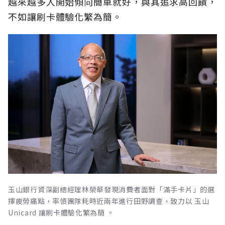
越來越多人開始傾向簡單就好，與其追求高回饋，
不如讓刷卡體驗化繁為簡。
玉山銀行資深副總經理林榮華發現消費者面對「滿手卡片」的選
擇疲勞痛點，率領團隊耗時近兩年進行田野調查，致力以 玉山
Unicard 讓刷卡體驗化繁為簡 。