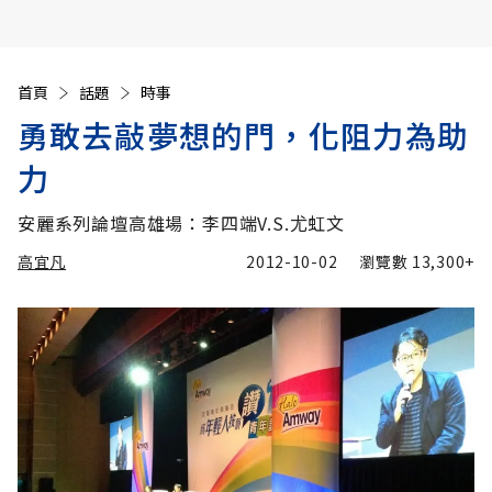
首頁
話題
時事
勇敢去敲夢想的門，化阻力為助
力
安麗系列論壇高雄場：李四端V.S.尤虹文
高宜凡
2012-10-02
瀏覽數
13,300+