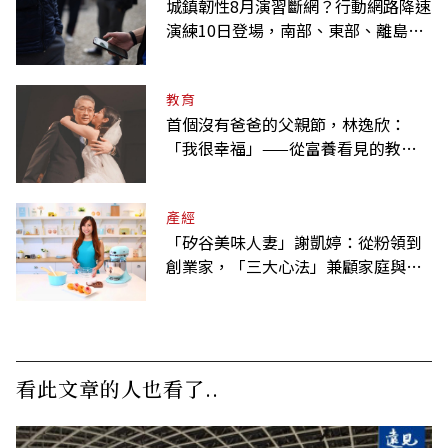
城鎮韌性8月演習斷網？行動網路降速
演練10日登場，南部、東部、離島為
何不用？
教育
首個沒有爸爸的父親節，林逸欣：
「我很幸福」——從富養看見的教養
課
產經
「矽谷美味人妻」謝凱婷：從粉領到
創業家，「三大心法」兼顧家庭與事
業
看此文章的人也看了..