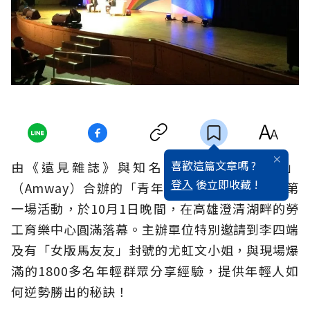
喜歡這篇文章嗎 ?
由《遠見雜誌》與知名直銷商品牌「安麗」
登入
後立即收藏 !
（Amway）合辦的「青年論壇」，系列起跑的第
一場活動，於10月1日晚間，在高雄澄清湖畔的勞
工育樂中心圓滿落幕。主辦單位特別邀請到李四端
及有「女版馬友友」封號的尤虹文小姐，與現場爆
滿的1800多名年輕群眾分享經驗，提供年輕人如
何逆勢勝出的秘訣！