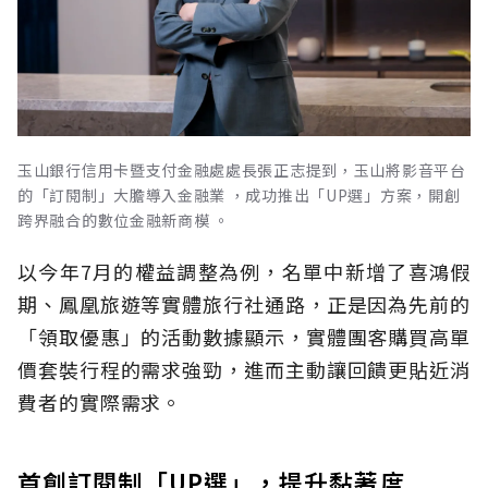
玉山銀行信用卡暨支付金融處處長張正志提到，玉山將影音平台
的「訂閱制」大膽導入金融業 ，成功推出「UP選」方案，開創
跨界融合的數位金融新商模 。
以今年7月的權益調整為例，名單中新增了喜鴻假
期、鳳凰旅遊等實體旅行社通路，正是因為先前的
「領取優惠」的活動數據顯示，實體團客購買高單
價套裝行程的需求強勁，進而主動讓回饋更貼近消
費者的實際需求。
首創訂閱制「UP選」，提升黏著度