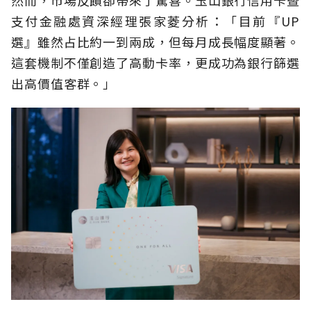
然而，市場反饋卻帶來了驚喜。玉山銀行信用卡暨
支付金融處資深經理張家菱分析：「目前『UP
選』雖然占比約一到兩成，但每月成長幅度顯著。
這套機制不僅創造了高動卡率，更成功為銀行篩選
出高價值客群。」