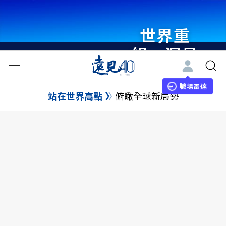
世界重
組・洞見
未來 與
世界領袖
職場雷達
站在世界高點
俯瞰全球新局勢
同行