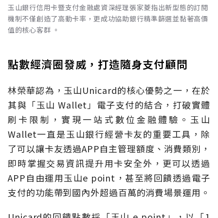
玉山銀行信用卡暨支付金融處資深經理張家菱指出新型態的訂閱
機制不僅創造了高動卡率，更成功協助銀行精準篩選並黏著高價
值的核心客群 。
點數經濟圈發威，打造隨身支付顧問
林榮華認為，玉山Unicard的核心優勢之一，在於
其與「玉山 Wallet」電子支付的結合，打破實體
刷卡限制，實現一站式數位金融體驗。玉山
Wallet一直是玉山銀行經營卡友的重要工具，除
了可以讓卡友透過APP自主管理額度、消費類別，
即時掌握交易資訊提升用卡安全外，更可以透過
APP自由運用玉山e point，甚至將回饋透過電子
支付的功能帶到國內外超過百萬的消費場景運用。
Unicard的回饋點數採「玉山 e point」，以「1