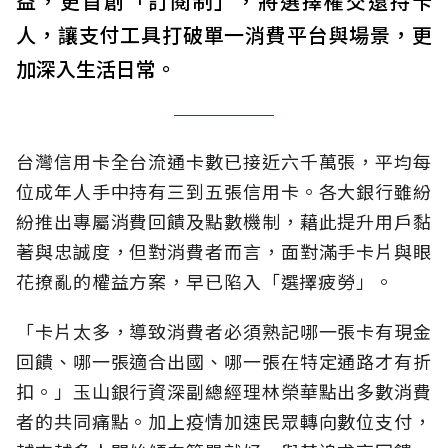
益，更首創「訂閱制」，將選擇權交還持卡
人，讓支付工具打破單一消費平台與場景，更
加深入生活日常。
台灣信用卡全台流通卡數已接近六千萬張，平均每
位成年人手中持有三到五張信用卡。各大銀行雖紛
紛推出專屬消費回饋及點數機制，藉此提升用戶黏
著與忠誠度，但對消費者而言，面對滿手卡片與眼
花撩亂的權益方案，早已陷入「選擇疲勞」。
「卡片太多，導致消費者必須熟記哪一張卡有現金
回饋、哪一張適合出國、哪一張在特定通路才有折
扣。」玉山銀行資深副總經理林榮華點出多數消費
者的共同痛點。加上疫情加速民眾轉向數位支付，