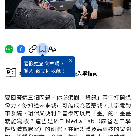
喜歡這篇文章嗎 ?
登入
後立即收藏 !
本文出自2017大學暨技職入學指南
要回答這三個問題，你必須對「資訊」兩字打開想
像力。你知道未來城市可能成為智慧城，共享電動
車系統，環保又便利？音樂可以用「畫」的，畫畫
就能寫歌？這些是MIT Media Lab（麻省理工學
院媒體實驗室）的研究，在新媒體及高科技的樂園