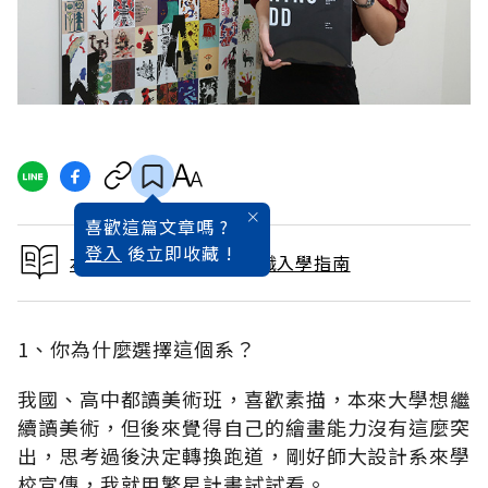
喜歡這篇文章嗎 ?
登入
後立即收藏 !
本文出自2017大學暨技職入學指南
1、你為什麼選擇這個系？
我國、高中都讀美術班，喜歡素描，本來大學想繼
續讀美術，但後來覺得自己的繪畫能力沒有這麼突
出，思考過後決定轉換跑道，剛好師大設計系來學
校宣傳，我就用繁星計畫試試看。